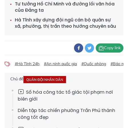
Tư tưởng Hồ Chí Minh và đường lối văn hóa
của Đảng ta
Hà Tĩnh xây dựng đội ngũ cán bộ quân sự
xã, phường, thị trấn theo hướng chuyên sâu
Copy link
#Hà Tĩnh 24h
#An ninh quốc gia
#Quốc phòng
#Báo mới
Chủ đề
QUÂN ĐỘI NHÂN DÂN
Số hóa công tác tố giác tội phạm nơi
biên giới
Diễn tập tác chiến phường Trần Phú thành
công tốt đẹp