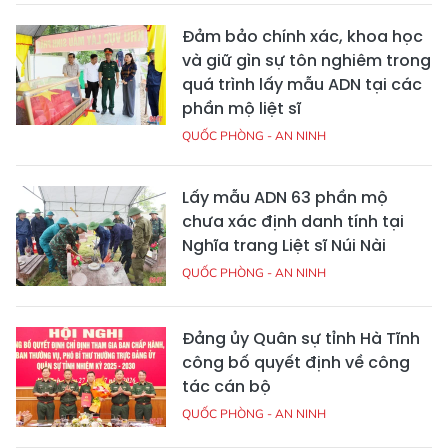
Đảm bảo chính xác, khoa học
và giữ gìn sự tôn nghiêm trong
quá trình lấy mẫu ADN tại các
phần mộ liệt sĩ
QUỐC PHÒNG - AN NINH
Lấy mẫu ADN 63 phần mộ
chưa xác định danh tính tại
Nghĩa trang Liệt sĩ Núi Nài
QUỐC PHÒNG - AN NINH
Đảng ủy Quân sự tỉnh Hà Tĩnh
công bố quyết định về công
tác cán bộ
QUỐC PHÒNG - AN NINH