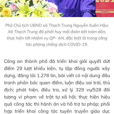
Phó Chủ tịch UBND xã Thạch Trung Nguyễn Xuân Hậu:
Xã Thạch Trung đã phát huy mối đoàn kết toàn dân,
thực hiện tốt nhiệm vụ QP- AN, đặc biệt là trong công
tác phòng chống dịch COVID-19.
Công an thành phố đã triển khai giải quyết dứt
điểm 29 lượt khiếu kiện, tụ tập đông người; xây
dựng, đăng tải 1.278 tin, bài viết có nội dung đấu
tranh phản bác quan điểm, luận điệu sai trái, thù
địch; phát hiện, điều tra, xử lý 329 vụ/528 đối
tượng vi phạm về trật tự xã hội; thực hiện hiệu
quả công tác thi hành án và hỗ trợ tư pháp; phối
hợp triển khai công tác tuyên truyền giáo dục