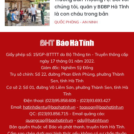
chúng tôi, quân y BĐBP Hà Tĩnh
là con cháu trong bản
QUỐC PHÒNG - AN NINH
Giấy phép số: 15/GP-BTTTT do Bộ Thông tin - Truyền thông cấp
ngày 17 tháng 01 năm 2022.
Giám đốc: Nghiêm Sỹ Đống
Trụ sở chính: Số 22, đường Phan Đình Phùng, phường Thành
Sen, tỉnh Hà Tĩnh
Cơ sở 2: Số 01, đường Võ Liêm Sơn, phường Thành Sen, tỉnh Hà
Tĩnh
Điện thoại: (023)95.858.608 - (023)93.693.427
Email:
hatinhdientu@baohatinh.vn
-
toasoan@baohatinh.vn
QC: (023)93.856.715 - Email quảng cáo:
quangcao@baohatinh.vn
-
ads@hatinhtv.vn
Bản quyền thuộc về Báo và phát thanh, truyền hình Hà Tĩnh.
Cấm sao chép dưới mọi hình thức nếu không có sự chấp thuận