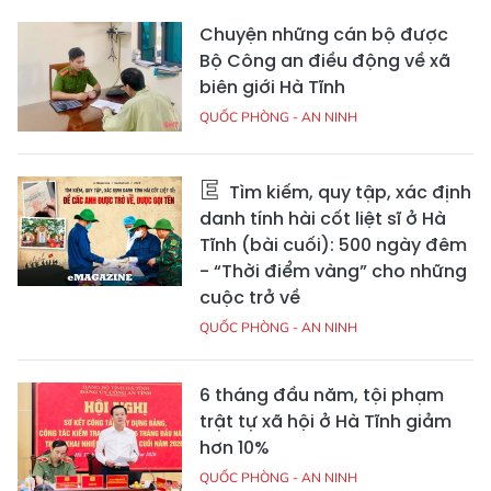
Chuyện những cán bộ được
Bộ Công an điều động về xã
biên giới Hà Tĩnh
QUỐC PHÒNG - AN NINH
Tìm kiếm, quy tập, xác định
danh tính hài cốt liệt sĩ ở Hà
Tĩnh (bài cuối): 500 ngày đêm
- “Thời điểm vàng” cho những
cuộc trở về
QUỐC PHÒNG - AN NINH
6 tháng đầu năm, tội phạm
trật tự xã hội ở Hà Tĩnh giảm
hơn 10%
QUỐC PHÒNG - AN NINH