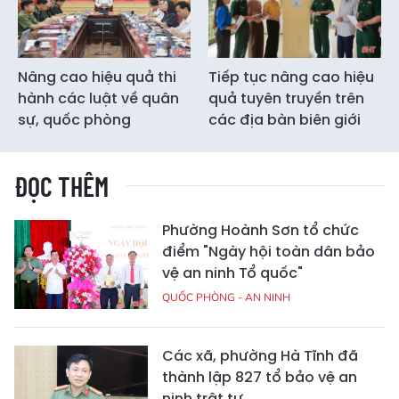
Nâng cao hiệu quả thi
Tiếp tục nâng cao hiệu
hành các luật về quân
quả tuyên truyền trên
sự, quốc phòng
các địa bàn biên giới
ĐỌC THÊM
Phường Hoành Sơn tổ chức
điểm "Ngày hội toàn dân bảo
vệ an ninh Tổ quốc"
QUỐC PHÒNG - AN NINH
Các xã, phường Hà Tĩnh đã
thành lập 827 tổ bảo vệ an
ninh trật tự