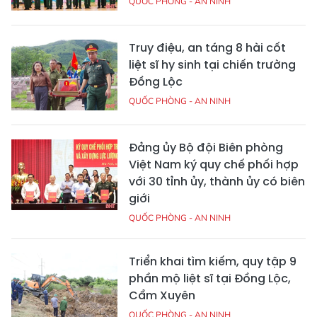
QUỐC PHÒNG - AN NINH
Truy điệu, an táng 8 hài cốt
liệt sĩ hy sinh tại chiến trường
Đồng Lộc
QUỐC PHÒNG - AN NINH
Đảng ủy Bộ đội Biên phòng
Việt Nam ký quy chế phối hợp
với 30 tỉnh ủy, thành ủy có biên
giới
QUỐC PHÒNG - AN NINH
Triển khai tìm kiếm, quy tập 9
phần mộ liệt sĩ tại Đồng Lộc,
Cẩm Xuyên
QUỐC PHÒNG - AN NINH