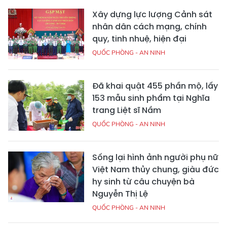
Xây dựng lực lượng Cảnh sát
nhân dân cách mạng, chính
quy, tinh nhuệ, hiện đại
QUỐC PHÒNG - AN NINH
Đã khai quật 455 phần mộ, lấy
153 mẫu sinh phẩm tại Nghĩa
trang Liệt sĩ Nầm
QUỐC PHÒNG - AN NINH
Sống lại hình ảnh người phụ nữ
Việt Nam thủy chung, giàu đức
hy sinh từ câu chuyện bà
Nguyễn Thị Lệ
QUỐC PHÒNG - AN NINH