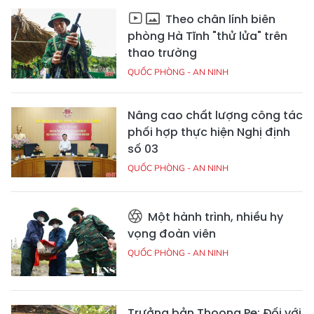
Theo chân lính biên
phòng Hà Tĩnh "thử lửa" trên
thao trường
QUỐC PHÒNG - AN NINH
Nâng cao chất lượng công tác
phối hợp thực hiện Nghị định
số 03
QUỐC PHÒNG - AN NINH
Một hành trình, nhiều hy
vọng đoàn viên
QUỐC PHÒNG - AN NINH
Trưởng bản Thọong Pẹ: Đối với