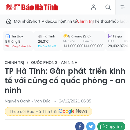
Mới nhất
Short Video
Xã hội
Kinh tế
Chính trị
Thể thao
Pháp luật
V
Thứ Bảy
Hà Tĩnh
Giá vàng (SJC)
Tỷ giá
8 tháng 8
26.3°C
Mua vào
Bán ra
EUR
USD
141,000,000
144,000,000
29,432.37
26,
26 tháng 6 Âm lịch
Độ ẩm 84.4%
CHÍNH TRỊ
QUỐC PHÒNG - AN NINH
TP Hà Tĩnh: Gắn phát triển kinh
tế với củng cố quốc phòng - an
ninh
Nguyễn Oanh - Văn Đức
24/12/2021 06:35
Theo dõi Báo Hà Tĩnh trên
Copy link