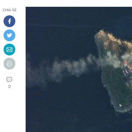
CHIA SẺ
0