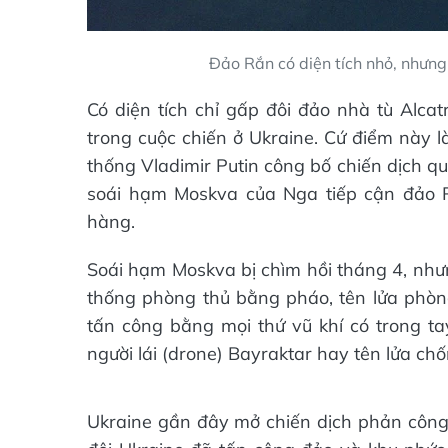
Đảo Rắn có diện tích nhỏ, nhưng 
Có diện tích chỉ gấp đôi đảo nhà tù Alcat
trong cuộc chiến ở Ukraine. Cứ điểm này 
thống Vladimir Putin công bố chiến dịch q
soái hạm Moskva của Nga tiếp cận đảo R
hàng.
Soái hạm Moskva bị chìm hồi tháng 4, nhưn
thống phòng thủ bằng pháo, tên lửa phòng
tấn công bằng mọi thứ vũ khí có trong ta
người lái (drone) Bayraktar hay tên lửa ch
Ukraine gần đây mở chiến dịch phản công