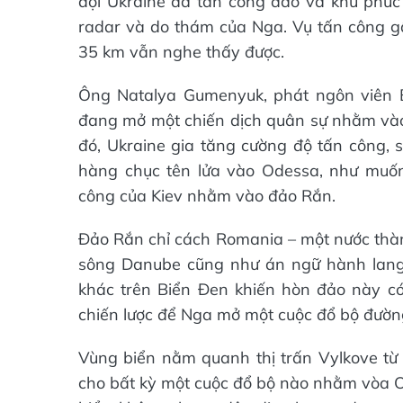
đội Ukraine đã tấn công đảo và khu phức 
radar và do thám của Nga. Vụ tấn công gâ
35 km vẫn nghe thấy được.
Ông Natalya Gumenyuk, phát ngôn viên 
đang mở một chiến dịch quân sự nhằm vào 
đó, Ukraine gia tăng cường độ tấn công,
hàng chục tên lửa vào Odessa, như muốn 
công của Kiev nhằm vào đảo Rắn.
Đảo Rắn chỉ cách Romania – một nước thàn
sông Danube cũng như án ngữ hành lang 
khác trên Biển Đen khiến hòn đảo này có 
chiến lược để Nga mở một cuộc đổ bộ đườ
Vùng biển nằm quanh thị trấn Vylkove từ 
cho bất kỳ một cuộc đổ bộ nào nhằm vòa O