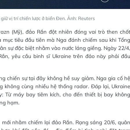
giữ vị trí chiến lược ở biển Đen. Ảnh: Reuters
razn (Mỹ), đảo Rắn đột nhiên đóng vai trò then chố
là mục tiêu đầu tiên mà Nga đánh chiếm sau khi Tổn
uân sự đặc biệt nhằm vào nước láng giềng. Ngày 22/4
ắn, yêu cầu binh sĩ Ukraine trên đảo này phải đầ
g chiến sự tại đây không hề suy giảm. Nga gia cố h
 không cùng nhiều hệ thống radar. Đáp lại, Ukrain
y: Từ máy bay tiêm kích, cho đến thiết bị bay khôn
ống hạm.
 mới nhằm chiếm lại đảo Rắn. Rạng sáng 20/6, quâ