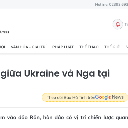
Hotline: 02393.69
T
HỘI
VĂN HÓA - GIẢI TRÍ
PHÁP LUẬT
THỂ THAO
THẾ GIỚI
 giữa Ukraine và Nga tại
Theo dõi Báo Hà Tĩnh trên
m vào đảo Rắn, hòn đảo có vị trí chiến lược qua