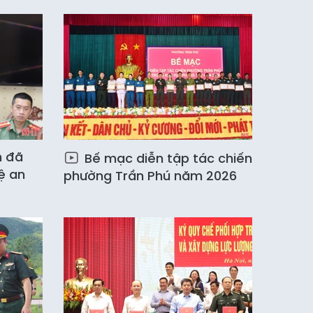
h đã
Bế mạc diễn tập tác chiến
ệ an
phường Trần Phú năm 2026