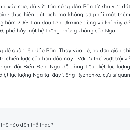
nh xác cao, đủ sức tấn công đảo Rắn từ khu vực đấ
aine thực hiện đột kích mà không sợ phải mất thê
 hôm 20/6. Lần đầu tiên Ukraine dùng vũ khí này đ
6/6, phá hủy một hệ thống phòng không của Nga.
ng đổ quân lên đảo Rắn. Thay vào đó, họ đơn giản ch
ị chiến lược của hòn đảo này. “Với ưu thế vượt trội v
hạm đội Biển Đen, Nga dễ dàng tiêu diệt lực lượn
diệt lực lượng Nga tại đây”, ông Ryzhenko, cựu sĩ qua
 thế nào đến thể thao?