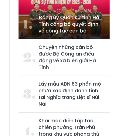
Đảng ủy Quân sự tỉnh Hà
Tĩnh công bố quyết định
về công tác cán bộ
t
g
Chuyện những cán bộ
,
được Bộ Công an điều
u
động về xã biên giới Hà
Tĩnh
ệ
Lấy mẫu ADN 63 phần mộ
e
chưa xác định danh tính
tại Nghĩa trang Liệt sĩ Núi
g
Nài
Khai mạc diễn tập tác
chiến phường Trần Phú
n
trong khu vực phòng thủ