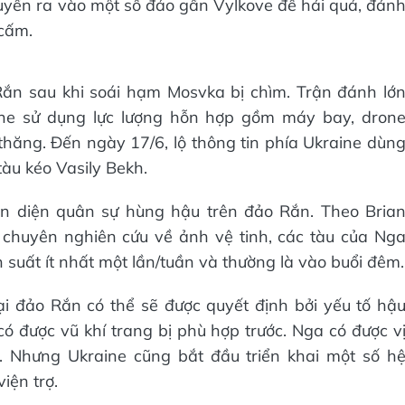
uyền ra vào một số đảo gần Vylkove để hái quả, đán
 cấm.
Rắn sau khi soái hạm Mosvka bị chìm. Trận đánh lớ
aine sử dụng lực lượng hỗn hợp gồm máy bay, dron
thăng. Đến ngày 17/6, lộ thông tin phía Ukraine dùn
tàu kéo Vasily Bekh.
ện diện quân sự hùng hậu trên đảo Rắn. Theo Bria
 chuyên nghiên cứu về ảnh vệ tinh, các tàu của Ng
ần suất ít nhất một lần/tuần và thường là vào buổi đêm.
ại đảo Rắn có thể sẽ được quyết định bởi yếu tố hậ
có được vũ khí trang bị phù hợp trước. Nga có được v
. Nhưng Ukraine cũng bắt đầu triển khai một số h
iện trợ.