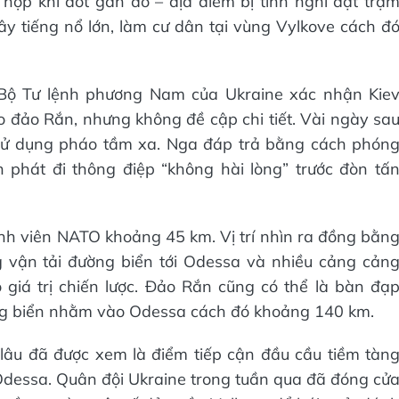
hợp khí đốt gần đó – địa điểm bị tình nghi đặt trạ
y tiếng nổ lớn, làm cư dân tại vùng Vylkove cách đ
Bộ Tư lệnh phương Nam của Ukraine xác nhận Kie
đảo Rắn, nhưng không đề cập chi tiết. Vài ngày sa
 sử dụng pháo tầm xa. Nga đáp trả bằng cách phón
phát đi thông điệp “không hài lòng” trước đòn tấ
h viên NATO khoảng 45 km. Vị trí nhìn ra đồng bằn
vận tải đường biển tới Odessa và nhiều cảng cản
giá trị chiến lược. Đảo Rắn cũng có thể là bàn đạ
ng biển nhằm vào Odessa cách đó khoảng 140 km.
lâu đã được xem là điểm tiếp cận đầu cầu tiềm tàn
dessa. Quân đội Ukraine trong tuần qua đã đóng cử