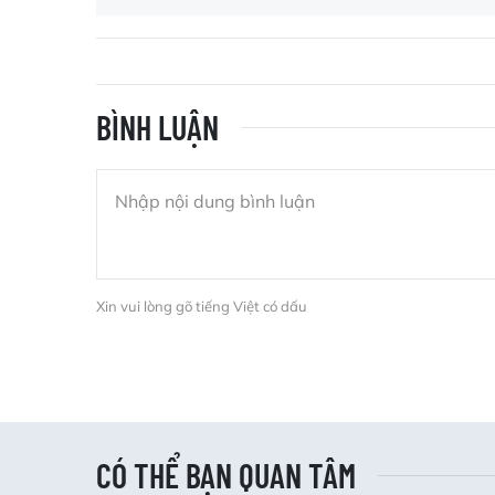
BÌNH LUẬN
Xin vui lòng gõ tiếng Việt có dấu
CÓ THỂ BẠN QUAN TÂM