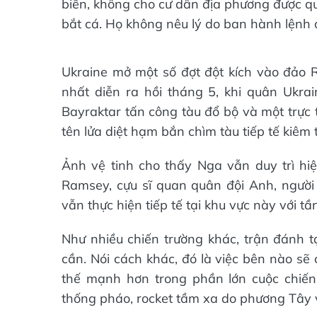
biển, không cho cư dân địa phương được q
bắt cá. Họ không nêu lý do ban hành lệnh
Ukraine mở một số đợt đột kích vào đảo 
nhất diễn ra hồi tháng 5, khi quân Ukr
Bayraktar tấn công tàu đổ bộ và một trực 
tên lửa diệt hạm bắn chìm tàu tiếp tế kiêm 
Ảnh vệ tinh cho thấy Nga vẫn duy trì hi
Ramsey, cựu sĩ quan quân đội Anh, người
vẫn thực hiện tiếp tế tại khu vực này với t
Như nhiều chiến trường khác, trận đánh t
cần. Nói cách khác, đó là việc bên nào sẽ 
thế mạnh hơn trong phần lớn cuộc chiến
thống pháo, rocket tầm xa do phương Tây v