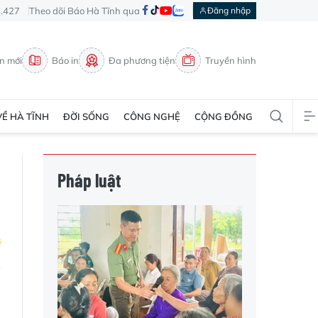
3.427
Theo dõi Báo Hà Tĩnh qua
Đăng nhập
in mới
Báo in
Đa phương tiện
Truyền hình
VỀ HÀ TĨNH
ĐỜI SỐNG
CÔNG NGHỆ
CỘNG ĐỒNG
Pháp luật
n