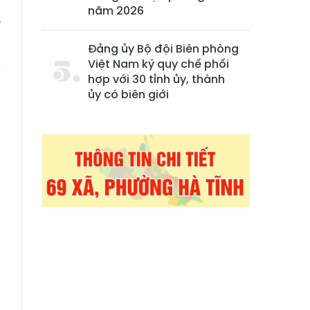
m
năm 2026
ó
Đảng ủy Bộ đội Biên phòng
Việt Nam ký quy chế phối
v
hợp với 30 tỉnh ủy, thành
u
ủy có biên giới
g
n
g
g
p
g
a