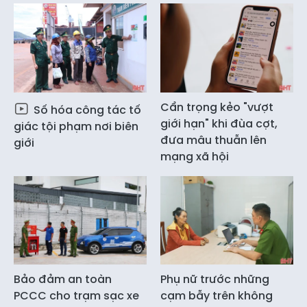
Cẩn trọng kẻo "vượt
Số hóa công tác tố
giới hạn" khi đùa cợt,
giác tội phạm nơi biên
đưa mâu thuẫn lên
giới
mạng xã hội
Bảo đảm an toàn
Phụ nữ trước những
PCCC cho trạm sạc xe
cạm bẫy trên không