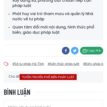
xây dựng xã, phường đạt chuẩn tiếp cận
pháp luật
Phát huy vai trò tham mưu và quản lý Nhà
nước về tư pháp
Quan tâm đổi mới nội dung, hình thức phổ
biến, giáo dục pháp luật
Copy link
#Sở tư pháp Hà Tĩnh
#Kiến thức pháp luật
#Biện pháp bả
Chủ đề
TUYỀN TRUYỀN PHỔ BIẾN PHÁP LUẬT
BÌNH LUẬN