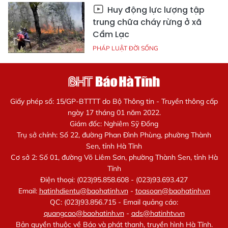
Huy động lực lượng tập
trung chữa cháy rừng ở xã
Cẩm Lạc
PHÁP LUẬT ĐỜI SỐNG
Giấy phép số: 15/GP-BTTTT do Bộ Thông tin - Truyền thông cấp
ngày 17 tháng 01 năm 2022.
Giám đốc: Nghiêm Sỹ Đống
Trụ sở chính: Số 22, đường Phan Đình Phùng, phường Thành
Sen, tỉnh Hà Tĩnh
Cơ sở 2: Số 01, đường Võ Liêm Sơn, phường Thành Sen, tỉnh Hà
Tĩnh
Điện thoại: (023)95.858.608 - (023)93.693.427
Email:
hatinhdientu@baohatinh.vn
-
toasoan@baohatinh.vn
QC: (023)93.856.715 - Email quảng cáo:
quangcao@baohatinh.vn
-
ads@hatinhtv.vn
Bản quyền thuộc về Báo và phát thanh, truyền hình Hà Tĩnh.