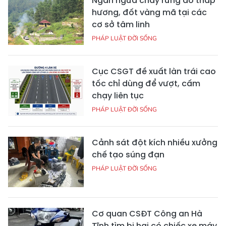
Ngăn ngừa cháy rừng do thắp
hương, đốt vàng mã tại các
cơ sở tâm linh
PHÁP LUẬT ĐỜI SỐNG
Cục CSGT đề xuất làn trái cao
tốc chỉ dùng để vượt, cấm
chạy liên tục
PHÁP LUẬT ĐỜI SỐNG
Cảnh sát đột kích nhiều xưởng
chế tạo súng đạn
PHÁP LUẬT ĐỜI SỐNG
Cơ quan CSĐT Công an Hà
Tĩnh tìm bị hại có chiếc xe máy