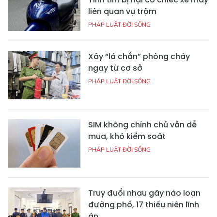
liên quan vụ trộm
PHÁP LUẬT ĐỜI SỐNG
Xây “lá chắn” phòng cháy
ngay từ cơ sở
PHÁP LUẬT ĐỜI SỐNG
SIM không chính chủ vẫn dễ
mua, khó kiểm soát
PHÁP LUẬT ĐỜI SỐNG
Truy đuổi nhau gây náo loạn
đường phố, 17 thiếu niên lĩnh
án