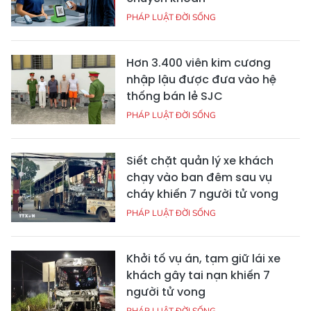
PHÁP LUẬT ĐỜI SỐNG
Hơn 3.400 viên kim cương
nhập lậu được đưa vào hệ
thống bán lẻ SJC
PHÁP LUẬT ĐỜI SỐNG
Siết chặt quản lý xe khách
chạy vào ban đêm sau vụ
cháy khiến 7 người tử vong
PHÁP LUẬT ĐỜI SỐNG
Khởi tố vụ án, tạm giữ lái xe
khách gây tai nạn khiến 7
người tử vong
PHÁP LUẬT ĐỜI SỐNG