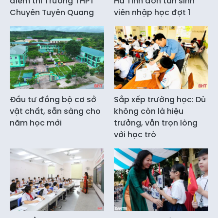
điểm thi Trường THPT
Hà Tĩnh đón tân sinh
Chuyên Tuyên Quang
viên nhập học đợt 1
Đầu tư đồng bộ cơ sở
Sắp xếp trường học: Dù
vật chất, sẵn sàng cho
không còn là hiệu
năm học mới
trưởng, vẫn trọn lòng
với học trò