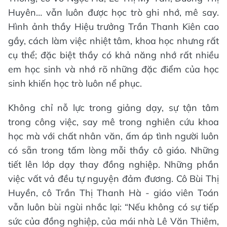
Huyên… vẫn luôn được học trò ghi nhớ, mê say.
Hình ảnh thầy Hiệu trưởng Trần Thanh Kiên cao
gầy, cách làm việc nhiệt tâm, khoa học nhưng rất
cụ thể; đặc biệt thầy có khả năng nhớ rất nhiều
em học sinh và nhớ rõ những đặc điểm của học
sinh khiến học trò luôn nể phục.
Không chỉ nỗ lực trong giảng dạy, sự tận tâm
trong công việc, say mê trong nghiên cứu khoa
học mà với chất nhân văn, ấm áp tình người luôn
có sẵn trong tấm lòng mỗi thầy cô giáo. Những
tiết lên lớp dạy thay đồng nghiệp. Những phần
việc vất vả đều tự nguyện đảm đương. Cô Bùi Thị
Huyền, cô Trần Thị Thanh Hà - giáo viên Toán
vẫn luôn bùi ngùi nhắc lại: “Nếu không có sự tiếp
sức của đồng nghiệp, của mái nhà Lê Văn Thiêm,