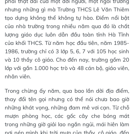
phải thật dài của một đời người, một ngôi trường
nhưng những gì mà Trường THCS Lê Văn Thiêm
tạo dựng không thể không tự hào. Điểm nổi bật
của nhà trường trong nhiều năm qua đó là chất
lượng giáo dục luôn dẫn đầu toàn tỉnh Hà Tĩnh
của khối THCS. Từ năm học đầu tiên, năm 1985-
1986, trường chỉ có 3 lớp 5, 6, 7 với 105 học sinh
và 10 thầy cô giáo. Cho đến nay, trường gồm 20
lớp với gần 1.000 học trò và 48 cán bộ, giáo viên,
nhân viên.
Trong chừng ấy năm, qua bao lần dời địa điểm,
thay đổi tên gọi nhưng có thể nói chưa bao giờ
những khát vọng, những đam mê vơi cạn. Từ chỗ
mượn phòng học, các gốc cây che bóng mát
trong những giờ giải lao ngắn ngủi, mái hiên làm
nơi nép mình khi trời mưa của thầy, cô giáo, đến