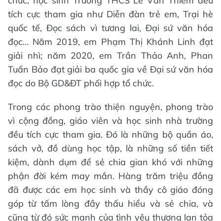
chức, học sinh Trường THCS Lê Văn Thiêm đều
tích cực tham gia như Diễn đàn trẻ em, Trại hè
quốc tế, Đọc sách vì tương lai, Đại sứ văn hóa
đọc… Năm 2019, em Phạm Thị Khánh Linh đạt
giải nhì; năm 2020, em Trần Thảo Anh, Phan
Tuấn Bảo đạt giải ba quốc gia về Đại sứ văn hóa
đọc do Bộ GD&ĐT phối hợp tổ chức.
Trong các phong trào thiện nguyện, phong trào
vì cộng đồng, giáo viên và học sinh nhà trường
đều tích cực tham gia. Đó là những bộ quần áo,
sách vở, đồ dùng học tập, là những số tiền tiết
kiệm, dành dụm để sẻ chia gian khó với những
phận đời kém may mắn. Hàng trăm triệu đồng
đã được các em học sinh và thầy cô giáo đóng
góp từ tấm lòng đầy thấu hiểu và sẻ chia, và
cũng từ đó sức mạnh của tình yêu thương lan tỏa