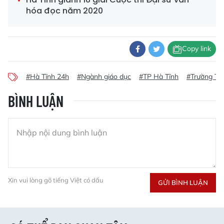
hóa đọc năm 2020
Copy link
#Hà Tĩnh 24h
#Ngành giáo dục
#TP Hà Tĩnh
#Trường TH
BÌNH LUẬN
Xin vui lòng gõ tiếng Việt có dấu
GỬI BÌNH LUẬN