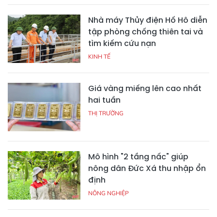
Nhà máy Thủy điện Hố Hô diễn
tập phòng chống thiên tai và
tìm kiếm cứu nạn
KINH TẾ
Giá vàng miếng lên cao nhất
hai tuần
THỊ TRƯỜNG
Mô hình "2 tầng nấc" giúp
nông dân Đức Xá thu nhập ổn
định
NÔNG NGHIỆP