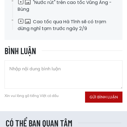
"Nước rút" trên cao tốc Vũng Áng -
Bùng
Cao tốc qua Hà Tĩnh sẽ có trạm
dừng nghỉ tạm trước ngày 2/9
BÌNH LUẬN
Xin vui lòng gõ tiếng Việt có dấu
GỬI BÌNH LUẬN
CÓ THỂ BẠN QUAN TÂM