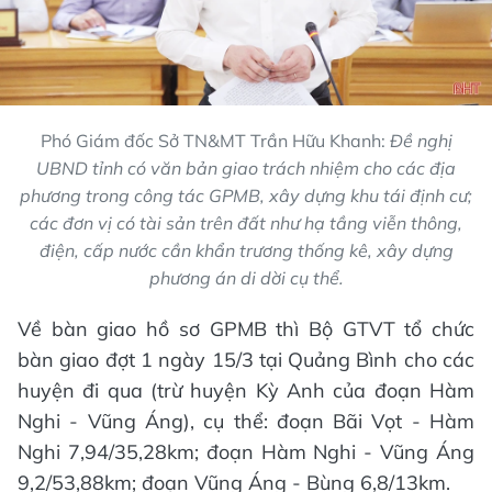
Phó Giám đốc Sở TN&MT Trần Hữu Khanh:
Đề nghị
UBND tỉnh có văn bản giao trách nhiệm cho các địa
phương trong công tác GPMB, xây dựng khu tái định cư;
các đơn vị có tài sản trên đất như hạ tầng viễn thông,
điện, cấp nước cần khẩn trương thống kê, xây dựng
phương án di dời cụ thể.
Về bàn giao hồ sơ GPMB thì Bộ GTVT tổ chức
bàn giao đợt 1 ngày 15/3 tại Quảng Bình cho các
huyện đi qua (trừ huyện Kỳ Anh của đoạn Hàm
Nghi - Vũng Áng), cụ thể: đoạn Bãi Vọt - Hàm
Nghi 7,94/35,28km; đoạn Hàm Nghi - Vũng Áng
9,2/53,88km; đoạn Vũng Áng - Bùng 6,8/13km.