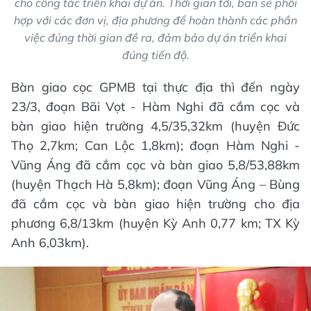
cho công tác triển khai dự án. Thời gian tới, ban sẽ phối
hợp với các đơn vị, địa phương để hoàn thành các phần
việc đúng thời gian đề ra, đảm bảo dự án triển khai
đúng tiến độ.
Bàn giao cọc GPMB tại thực địa thì đến ngày
23/3, đoạn Bãi Vọt - Hàm Nghi đã cắm cọc và
bàn giao hiện trường 4,5/35,32km (huyện Đức
Thọ 2,7km; Can Lộc 1,8km); đoạn Hàm Nghi -
Vũng Áng đã cắm cọc và bàn giao 5,8/53,88km
(huyện Thạch Hà 5,8km); đoạn Vũng Áng – Bùng
đã cắm cọc và bàn giao hiện trường cho địa
phương 6,8/13km (huyện Kỳ Anh 0,77 km; TX Kỳ
Anh 6,03km).