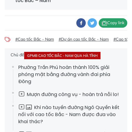
tốc Bắc – Nam
Copy link
#Cao tốc Bắc - Nam
#Dự án cao tốc Bắc - Nam
#Cao tốc
Chủ đề
GPMB CAO TỐC BẮC - NAM QUA HÀ TĨNH
Phường Trần Phú hoàn thành 100% giải
phóng mặt bằng đường vành đai phía
Đông
Mượn đường công vụ - hoàn trả nỗi lo!
Khi nào tuyến đường Ngô Quyền kết
nối với cao tốc Bắc - Nam được đưa vào
khai thác?