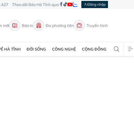
3.427
Theo dõi Báo Hà Tĩnh qua
Đăng nhập
in mới
Báo in
Đa phương tiện
Truyền hình
VỀ HÀ TĨNH
ĐỜI SỐNG
CÔNG NGHỆ
CỘNG ĐỒNG