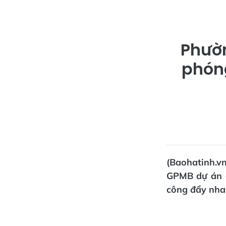
Phườn
phón
(Baohatinh.v
GPMB dự án đ
công đẩy nhan