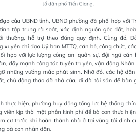
tổ dân phố Tiến Giang.
ỉ đạo của UBND tỉnh, UBND phường đã phối hợp với T
 tỉnh tập trung rà soát, xác định nguồn gốc đất, hoà
i thường, hỗ trợ theo đúng quy định. Cùng đó, 
 xuyên chỉ đạo Uỷ ban MTTQ, cán bộ, công chức, các
phối hợp với lực lượng công an, quân sự, đội ngũ cán
àn, đẩy mạnh công tác tuyên truyền, vận động Nhân d
o gỡ những vướng mắc phát sinh. Nhờ đó, các hộ dân
t, chủ động tháo dỡ nhà cửa, di dời tài sản để bàn
h thực hiện, phường huy động tổng lực hệ thống chính
 viên kịp thời một phần kinh phí để bà con thực hiện 
ạm cư trước khi hoàn thành nhà ở tại vùng tái định c
ng bà con nhân dân.