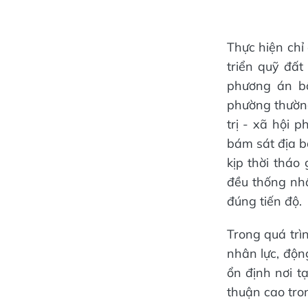
Thực hiện ch
triển quỹ đất
phương án bồ
phường thường
trị - xã hội 
bám sát địa b
kịp thời thá
đều thống nhấ
đúng tiến độ.
Trong quá trìn
nhân lực, động
ổn định nơi t
thuận cao tro