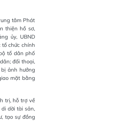
rung tâm Phát
n thiện hồ sơ,
Đảng ủy, UBND
 tổ chức chính
 bộ tổ dân phố
ân; đối thoại,
 bị ảnh hưởng
 giao mặt bằng
 trị, hỗ trợ về
di dời tài sản,
ư, tạo sự đồng