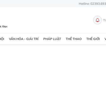
Hotline: 02393.69
T
HỘI
VĂN HÓA - GIẢI TRÍ
PHÁP LUẬT
THỂ THAO
THẾ GIỚI