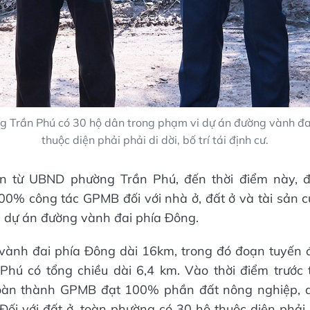
g Trần Phú có 30 hộ dân trong phạm vi dự án đường vành đa
thuộc diện phải phải di dời, bố trí tái định cư.
in từ UBND phường Trần Phú, đến thời điểm này, 
0% công tác GPMB đối với nhà ở, đất ở và tài sản 
 dự án đường vành đai phía Đông.
vành đai phía Đông dài 16km, trong đó đoạn tuyến đ
Phú có tổng chiều dài 6,4 km. Vào thời điểm trước 
àn thành GPMB đạt 100% phần đất nông nghiệp, di
Đối với đất ở, toàn phường có 30 hộ thuộc diện phải p