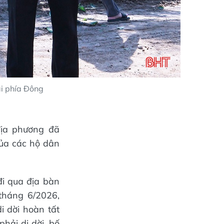
i phía Đông
địa phương đã
của các hộ dân
i qua địa bàn
tháng 6/2026,
 dời hoàn tất
hải di dời, bố