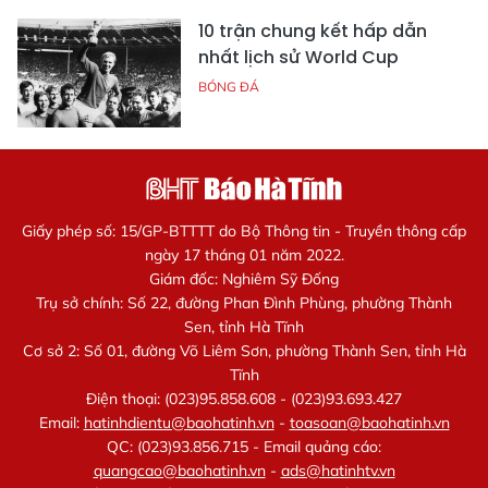
10 trận chung kết hấp dẫn
nhất lịch sử World Cup
BÓNG ĐÁ
Giấy phép số: 15/GP-BTTTT do Bộ Thông tin - Truyền thông cấp
ngày 17 tháng 01 năm 2022.
Giám đốc: Nghiêm Sỹ Đống
Trụ sở chính: Số 22, đường Phan Đình Phùng, phường Thành
Sen, tỉnh Hà Tĩnh
Cơ sở 2: Số 01, đường Võ Liêm Sơn, phường Thành Sen, tỉnh Hà
Tĩnh
Điện thoại: (023)95.858.608 - (023)93.693.427
Email:
hatinhdientu@baohatinh.vn
-
toasoan@baohatinh.vn
QC: (023)93.856.715 - Email quảng cáo:
quangcao@baohatinh.vn
-
ads@hatinhtv.vn