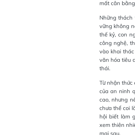
mất cân bằng 
Những thách t
vững không nế
thế kỷ, con n
công nghệ, t
vào khai thác
văn hóa tiêu 
thái.
Từ nhận thức 
của an ninh q
cao, nhưng nế
chưa thể coi l
hội biết làm 
xem thiên nhiê
mai sau.