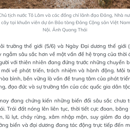
 Chủ tịch nước Tô Lâm và các đồng chí lãnh đạo Đảng, Nhà nư
 cây tại khuôn viên dự án Bảo tàng Đảng Cộng sản Việt Na
Nội. Ảnh Quang Thái
 trường thế giới (5/6) và Ngày Đại dương thế giới (
 ngẫm sâu sắc hơn về một vấn đề hệ trọng của thời đ
gười với thiên nhiên đang đứng trước những chuyển biế
 mới về phát triển, trách nhiệm và hành động. Môi 
hòa bình, bền vững là vấn đề trung tâm của phát triển
ng, đạo đức và sự trường tồn của các quốc gia dân tộc
 nay đang chứng kiến những biến đổi sâu sắc chưa t
ái. Trái đất nóng lên liên tục, thời tiết cực đoan, băng
, lũ lụt, cháy rừng, xâm nhập mặn, suy giảm đa dạ
ờng biển và đại dương đang tác động trực tiếp đến mọ