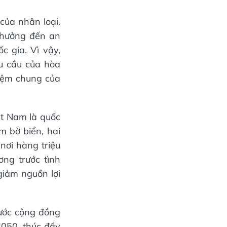
của nhân loại.
 hưởng đến an
c gia. Vì vậy,
u cầu của hòa
hiệm chung của
ệt Nam là quốc
m bờ biển, hai
nơi hàng triệu
ng trước tình
giảm nguồn lợi
ước cộng đồng
2050, thúc đẩy