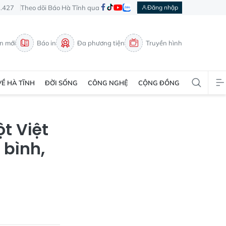
3.427
Theo dõi Báo Hà Tĩnh qua
Đăng nhập
in mới
Báo in
Đa phương tiện
Truyền hình
VỀ HÀ TĨNH
ĐỜI SỐNG
CÔNG NGHỆ
CỘNG ĐỒNG
t Việt
bình,