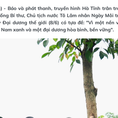
) - Báo và phát thanh, truyền hình Hà Tĩnh trân tr
Tổng Bí thư, Chủ tịch nước Tô Lâm nhân Ngày Môi t
y Đại dương thế giới (8/6) có tựa đề: "Vì một nền 
t Nam xanh và một đại dương hòa bình, bền vững".