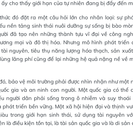
ấy cho thấy giới hạn của tự nhiên đang bị đẩy đến 
hức đó đặt ra một câu hỏi lớn cho nhân loại: sự phá
u nền tảng sinh thái nuôi dưỡng sự sống bị bào mò
gười đã tạo nên những thành tựu vĩ đại về công ngh
hương mại và đô thị hóa. Nhưng mô hình phát triển 
 tài nguyên, tiêu thụ năng lượng hóa thạch, sản xuất
dùng lãng phí cũng để lại những hệ quả nặng nề về m
đó, bảo vệ môi trường phải được nhìn nhận như một nộ
uốc gia và an ninh con người. Một quốc gia có thể 
u người dân phải sống trong ô nhiễm và suy thoái 
à phát triển bền vững. Một xã hội hiện đại và thịnh v
giàu trong giới hạn sinh thái, sử dụng tài nguyên vớ
n là điều kiện tồn tại, là tài sản quốc gia và là di sản