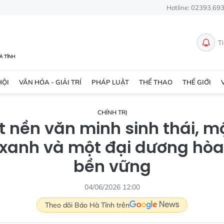
Hotline: 02393.69
T
HỘI
VĂN HÓA - GIẢI TRÍ
PHÁP LUẬT
THỂ THAO
THẾ GIỚI
CHÍNH TRỊ
t nền văn minh sinh thái, mộ
xanh và một đại dương hòa 
bền vững
04/06/2026 12:00
Theo dõi Báo Hà Tĩnh trên