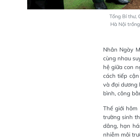
Tổng Bí thư,
Hà Nội trồng
Nhân Ngày Môi
cùng nhau suy
hệ giữa con n
cách tiếp cận
và đại dương 
bình, công bằ
Thế giới hôm
trường sinh th
dâng, hạn hán
nhiễm môi trư