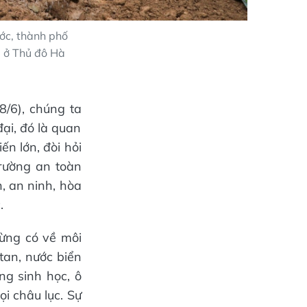
ớc, thành phố
m ở Thủ đô Hà
8/6), chúng ta
ại, đó là quan
n lớn, đòi hỏi
trường an toàn
, an ninh, hòa
.
ừng có về môi
 tan, nước biển
ng sinh học, ô
i châu lục. Sự