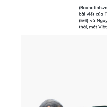
(Baohatinh.vn
bài viết của 
(5/6) và Ngà
thái, một Việ
Ẻ