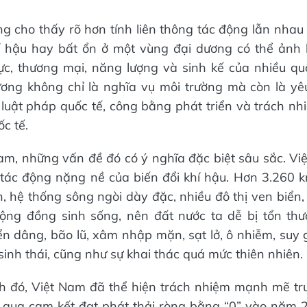
g cho thấy rõ hơn tính liên thông tác động lẫn nhau 
í hậu hay bất ổn ở một vùng đại dương có thể ảnh
ực, thương mại, năng lượng và sinh kế của nhiều quố
ương không chỉ là nghĩa vụ môi trường mà còn là yê
, luật pháp quốc tế, công bằng phát triển và trách n
c tế.
Nam, những vấn đề đó có ý nghĩa đặc biệt sâu sắc. Vi
u tác động nặng nề của biến đổi khí hậu. Hơn 3.260 k
, hệ thống sông ngòi dày đặc, nhiều đô thị ven biển, 
ộng đồng sinh sống, nên đất nước ta dễ bị tổn thươ
ển dâng, bão lũ, xâm nhập mặn, sạt lở, ô nhiễm, suy 
sinh thái, cũng như sự khai thác quá mức thiên nhiên.
nh đó, Việt Nam đã thể hiện trách nhiệm mạnh mẽ tr
 qua cam kết đạt phát thải ròng bằng “0” vào năm 