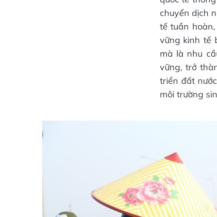
chuyển dịch n
tế tuần hoàn,
vững kinh tế 
mà là nhu cầ
vững, trở thà
triển đất nướ
môi trường sin