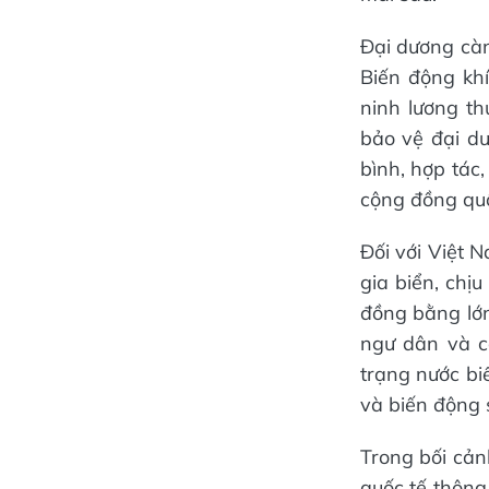
Đại dương càn
Biến động kh
ninh lương th
bảo vệ đại d
bình, hợp tác
cộng đồng quố
Đối với Việt 
gia biển, chị
đồng bằng lớn
ngư dân và c
trạng nước bi
và biến động 
Trong bối cả
quốc tế thông