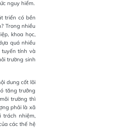
mức nguy hiểm.
t triển có bền
n? Trong nhiều
iệp, khoa học,
dựa quá nhiều
 tuyến tính và
ôi trường sinh
i dung cốt lõi
có tăng trưởng
môi trường thì
ượng phải là xã
i trách nhiệm,
 của các thế hệ