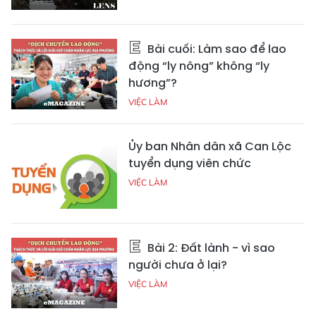
Bài cuối: Làm sao để lao
động “ly nông” không “ly
hương”?
VIỆC LÀM
Ủy ban Nhân dân xã Can Lộc
tuyển dụng viên chức
VIỆC LÀM
Bài 2: Đất lành - vì sao
người chưa ở lại?
VIỆC LÀM