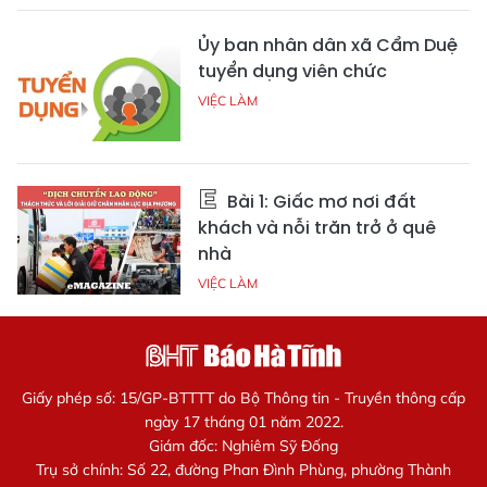
Ủy ban nhân dân xã Cẩm Duệ
tuyển dụng viên chức
VIỆC LÀM
Bài 1: Giấc mơ nơi đất
khách và nỗi trăn trở ở quê
nhà
VIỆC LÀM
Giấy phép số: 15/GP-BTTTT do Bộ Thông tin - Truyền thông cấp
ngày 17 tháng 01 năm 2022.
Giám đốc: Nghiêm Sỹ Đống
Trụ sở chính: Số 22, đường Phan Đình Phùng, phường Thành