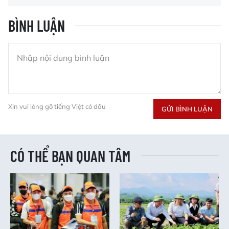
BÌNH LUẬN
Xin vui lòng gõ tiếng Việt có dấu
GỬI BÌNH LUẬN
CÓ THỂ BẠN QUAN TÂM