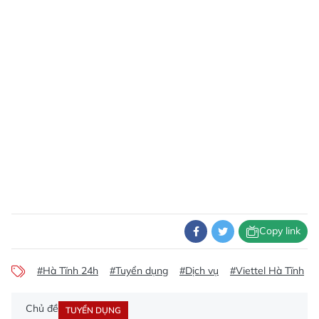
Copy link
#Hà Tĩnh 24h
#Tuyển dụng
#Dịch vụ
#Viettel Hà Tĩnh
Chủ đề
TUYỂN DỤNG