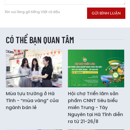
Xin vui lòng gõ tiếng Việt có dấu
GỬI BÌNH LUẬN
CÓ THỂ BẠN QUAN TÂM
Mùa tựu trường ở Hà
Hội chợ Triển lãm sản
Tĩnh - “mùa vàng” của
phẩm CNNT tiêu biểu
ngành bán lẻ
miền Trung - Tây
Nguyên tại Hà Tĩnh diễn
ra từ 21-26/8