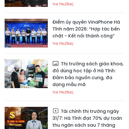
THỊ TRƯỜNG
Điểm ủy quyền VinaPhone Hà
Tĩnh năm 2026: “Hợp tác bền
chặt - Kết nối thành công”
THỊ TRƯỜNG
Thị trường sách giáo khoa,
đồ dùng học tập ở Hà Tĩnh:
Đảm bảo nguồn cung, đa
dạng mẫu mã
THỊ TRƯỜNG
Tài chính thị trường ngày
31/7: Hà Tĩnh đạt 70% dự toán
thu ngân sách sau 7 tháng