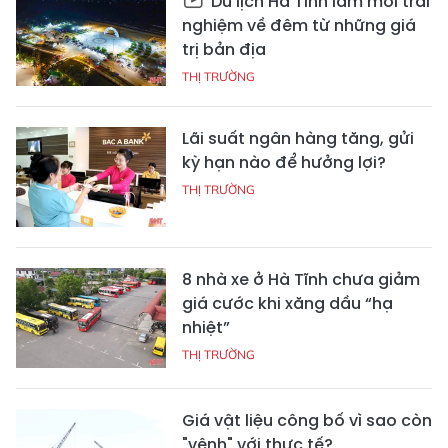
Du lịch Hà Tĩnh làm mới trải
nghiệm về đêm từ những giá
trị bản địa
THỊ TRƯỜNG
Lãi suất ngân hàng tăng, gửi
kỳ hạn nào để hưởng lợi?
THỊ TRƯỜNG
8 nhà xe ở Hà Tĩnh chưa giảm
giá cước khi xăng dầu “hạ
nhiệt”
THỊ TRƯỜNG
Giá vật liệu công bố vì sao còn
"vênh" với thực tế?