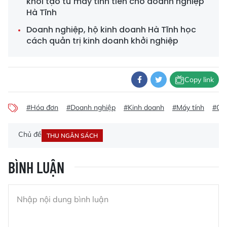
khởi tạo từ máy tính tiền cho doanh nghiệp
Hà Tĩnh
Doanh nghiệp, hộ kinh doanh Hà Tĩnh học
cách quản trị kinh doanh khởi nghiệp
Copy link
#Hóa đơn
#Doanh nghiệp
#Kinh doanh
#Máy tính
#Cục
Chủ đề
THU NGÂN SÁCH
BÌNH LUẬN