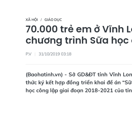
XÃ HỘI
GIÁO DỤC
70.000 trẻ em ở Vĩnh
chương trình Sữa học
P.V
31/10/2019 03:18
(Baohatinh.vn) - Sở GD&ĐT tỉnh Vĩnh Lo
thức ký kết hợp đồng triển khai đề án “S
học công lập giai đoạn 2018-2021 của tỉn