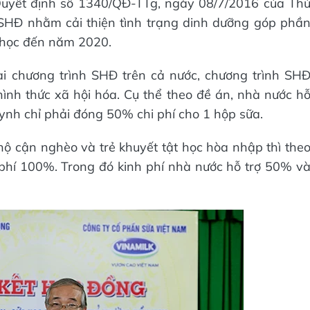
 Quyết định số 1340/QĐ-TTg, ngày 08/7/2016 của Th
SHĐ nhằm cải thiện tình trạng dinh dưỡng góp phầ
 học đến năm 2020.
ai chương trình SHĐ trên cả nước, chương trình SH
ình thức xã hội hóa. Cụ thể theo đề án, nhà nước h
uynh chỉ phải đóng 50% chi phí cho 1 hộp sữa.
 hộ cận nghèo và trẻ khuyết tật học hòa nhập thì the
phí 100%. Trong đó kinh phí nhà nước hỗ trợ 50% v