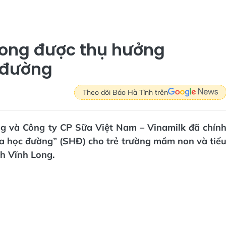
 Long được thụ hưởng
 đường
Theo dõi Báo Hà Tĩnh trên
ng và Công ty CP Sữa Việt Nam – Vinamilk đã chín
ữa học đường” (SHĐ) cho trẻ trường mầm non và tiể
h Vĩnh Long.