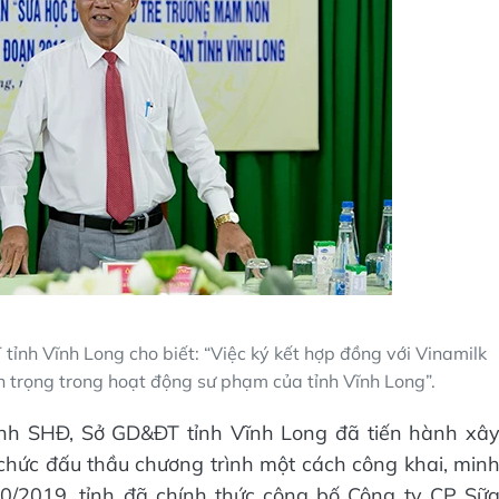
h Vĩnh Long cho biết: “Việc ký kết hợp đồng với Vinamilk
n trọng trong hoạt động sư phạm của tỉnh Vĩnh Long”.
rình SHĐ, Sở GD&ĐT tỉnh Vĩnh Long đã tiến hành xâ
chức đấu thầu chương trình một cách công khai, min
0/2019, tỉnh đã chính thức công bố Công ty CP Sữ