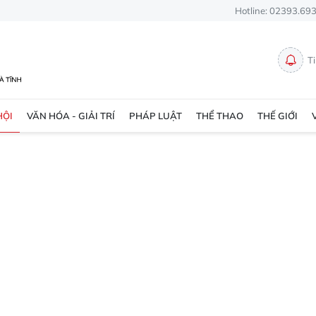
Hotline: 02393.69
T
HỘI
VĂN HÓA - GIẢI TRÍ
PHÁP LUẬT
THỂ THAO
THẾ GIỚI