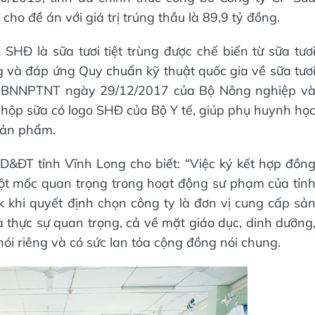
cho đề án với giá trị trúng thầu là 89,9 tỷ đồng.
HĐ là sữa tươi tiệt trùng được chế biến từ sữa tươ
 và đáp ứng Quy chuẩn kỹ thuật quốc gia về sữa tươ
TT-BNNPTNT ngày 29/12/2017 của Bộ Nông nghiệp v
ì hộp sữa có logo SHĐ của Bộ Y tế, giúp phụ huynh họ
sản phẩm.
ĐT tỉnh Vĩnh Long cho biết: “Việc ký kết hợp đồn
cột mốc quan trọng trong hoạt động sư phạm của tỉn
lk khi quyết định chọn công ty là đơn vị cung cấp sả
thực sự quan trọng, cả về mặt giáo dục, dinh dưỡng
ói riêng và có sức lan tỏa cộng đồng nói chung.