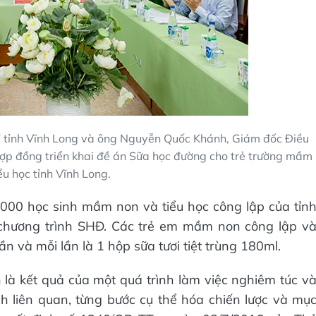
ỉnh Vĩnh Long và ông Nguyễn Quốc Khánh, Giám đốc Điều
hợp đồng triển khai đề án Sữa học đường cho trẻ trường mầm
ểu học tỉnh Vĩnh Long.
000 học sinh mầm non và tiểu học công lập của tỉn
 chương trình SHĐ. Các trẻ em mầm non công lập v
ần và mỗi lần là 1 hộp sữa tươi tiệt trùng 180ml.
 là kết quả của một quá trình làm việc nghiêm túc v
 liên quan, từng bước cụ thể hóa chiến lược và mụ