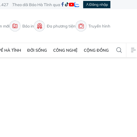
3.427
Theo dõi Báo Hà Tĩnh qua
Đăng nhập
in mới
Báo in
Đa phương tiện
Truyền hình
VỀ HÀ TĨNH
ĐỜI SỐNG
CÔNG NGHỆ
CỘNG ĐỒNG