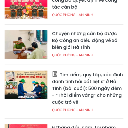
công bố quyết định về công
tác cán bộ
QUỐC PHÒNG - AN NINH
Chuyện những cán bộ được
Bộ Công an điều động về xã
biên giới Hà Tĩnh
QUỐC PHÒNG - AN NINH
Tìm kiếm, quy tập, xác định
danh tính hài cốt liệt sĩ ở Hà
Tĩnh (bài cuối): 500 ngày đêm
- “Thời điểm vàng” cho những
cuộc trở về
QUỐC PHÒNG - AN NINH
6 tháng đầu năm, tội phạm