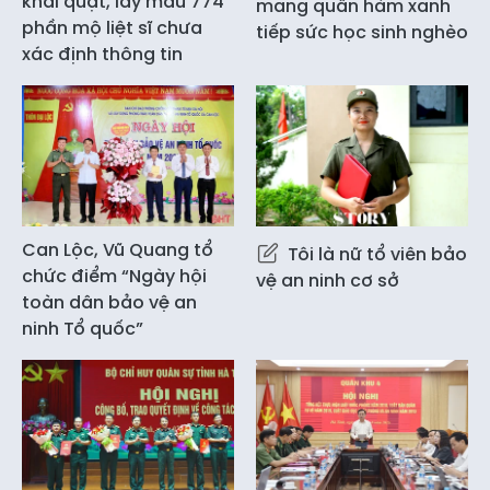
khai quật, lấy mẫu 774
mang quân hàm xanh
phần mộ liệt sĩ chưa
tiếp sức học sinh nghèo
xác định thông tin
Can Lộc, Vũ Quang tổ
Tôi là nữ tổ viên bảo
chức điểm “Ngày hội
vệ an ninh cơ sở
toàn dân bảo vệ an
ninh Tổ quốc”