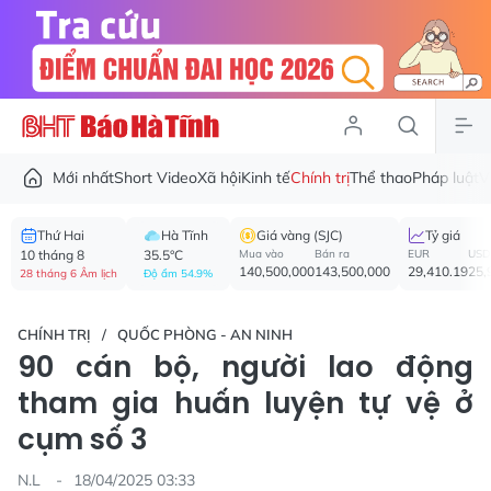
Mới nhất
Short Video
Xã hội
Kinh tế
Chính trị
Thể thao
Pháp luật
V
Thứ Hai
Hà Tĩnh
Giá vàng (SJC)
Tỷ giá
10 tháng 8
35.5°C
Mua vào
Bán ra
EUR
USD
140,500,000
143,500,000
29,410.19
25,
28 tháng 6 Âm lịch
Độ ẩm 54.9%
CHÍNH TRỊ
QUỐC PHÒNG - AN NINH
90 cán bộ, người lao động
tham gia huấn luyện tự vệ ở
cụm số 3
N.L
18/04/2025 03:33