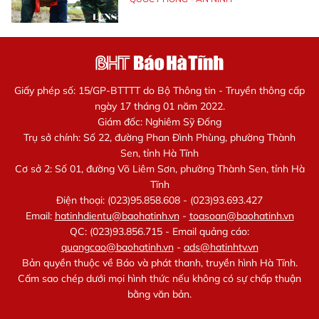
Giấy phép số: 15/GP-BTTTT do Bộ Thông tin - Truyền thông cấp
ngày 17 tháng 01 năm 2022.
Giám đốc: Nghiêm Sỹ Đống
Trụ sở chính: Số 22, đường Phan Đình Phùng, phường Thành
Sen, tỉnh Hà Tĩnh
Cơ sở 2: Số 01, đường Võ Liêm Sơn, phường Thành Sen, tỉnh Hà
Tĩnh
Điện thoại: (023)95.858.608 - (023)93.693.427
Email:
hatinhdientu@baohatinh.vn
-
toasoan@baohatinh.vn
QC: (023)93.856.715 - Email quảng cáo:
quangcao@baohatinh.vn
-
ads@hatinhtv.vn
Bản quyền thuộc về Báo và phát thanh, truyền hình Hà Tĩnh.
Cấm sao chép dưới mọi hình thức nếu không có sự chấp thuận
bằng văn bản.