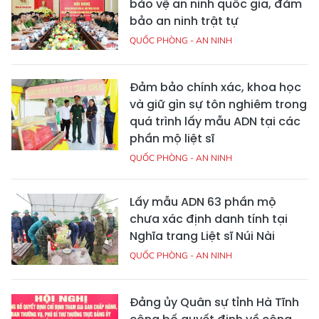
bảo vệ an ninh quốc gia, đảm
bảo an ninh trật tự
QUỐC PHÒNG - AN NINH
Đảm bảo chính xác, khoa học
và giữ gìn sự tôn nghiêm trong
quá trình lấy mẫu ADN tại các
phần mộ liệt sĩ
QUỐC PHÒNG - AN NINH
Lấy mẫu ADN 63 phần mộ
chưa xác định danh tính tại
Nghĩa trang Liệt sĩ Núi Nài
QUỐC PHÒNG - AN NINH
Đảng ủy Quân sự tỉnh Hà Tĩnh