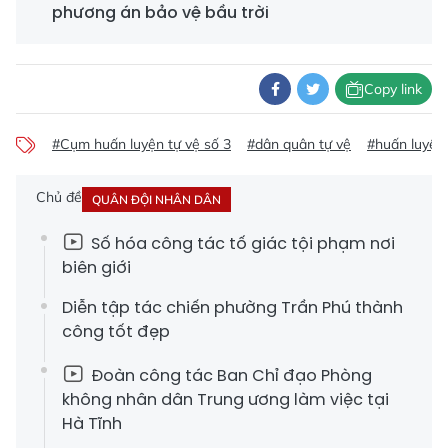
phương án bảo vệ bầu trời
Copy link
#Cụm huấn luyện tự vệ số 3
#dân quân tự vệ
#huấn luyện 
Chủ đề
QUÂN ĐỘI NHÂN DÂN
Số hóa công tác tố giác tội phạm nơi
biên giới
Diễn tập tác chiến phường Trần Phú thành
công tốt đẹp
Đoàn công tác Ban Chỉ đạo Phòng
không nhân dân Trung ương làm việc tại
Hà Tĩnh