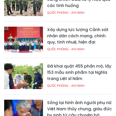
các tình huống
QUỐC PHÒNG - AN NINH
Xây dựng lực lượng Cảnh sát
nhân dân cách mạng, chính
quy, tinh nhuệ, hiện đại
QUỐC PHÒNG - AN NINH
Đã khai quật 455 phần mộ, lấy
153 mẫu sinh phẩm tại Nghĩa
trang Liệt sĩ Nầm
QUỐC PHÒNG - AN NINH
Sống lại hình ảnh người phụ nữ
Việt Nam thủy chung, giàu đức
hy sinh từ câu chuyện bà