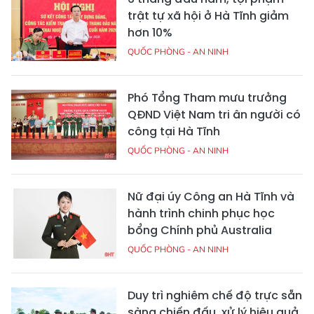
trật tự xã hội ở Hà Tĩnh giảm
hơn 10%
QUỐC PHÒNG - AN NINH
Phó Tổng Tham mưu trưởng
QĐND Việt Nam tri ân người có
công tại Hà Tĩnh
QUỐC PHÒNG - AN NINH
Nữ đại úy Công an Hà Tĩnh và
hành trình chinh phục học
bổng Chính phủ Australia
QUỐC PHÒNG - AN NINH
Duy trì nghiêm chế độ trực sẵn
sàng chiến đấu, xử lý hiệu quả