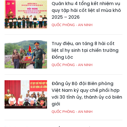
Quân khu 4 tổng kết nhiệm vụ
quy tập hài cốt liệt sĩ mùa khô
2025 – 2026
QUỐC PHÒNG - AN NINH
Truy điệu, an táng 8 hài cốt
liệt sĩ hy sinh tại chiến trường
Đồng Lộc
QUỐC PHÒNG - AN NINH
Đảng ủy Bộ đội Biên phòng
Việt Nam ký quy chế phối hợp
với 30 tỉnh ủy, thành ủy có biên
giới
QUỐC PHÒNG - AN NINH