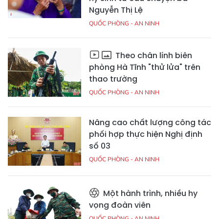
Nguyễn Thị Lệ
QUỐC PHÒNG - AN NINH
Theo chân lính biên
phòng Hà Tĩnh "thử lửa" trên
thao trường
QUỐC PHÒNG - AN NINH
Nâng cao chất lượng công tác
phối hợp thực hiện Nghị định
số 03
QUỐC PHÒNG - AN NINH
Một hành trình, nhiều hy
vọng đoàn viên
QUỐC PHÒNG - AN NINH