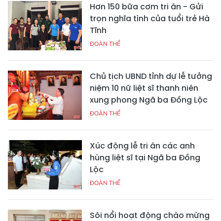
Hơn 150 bữa cơm tri ân - Gửi
trọn nghĩa tình của tuổi trẻ Hà
Tĩnh
ĐOÀN THỂ
Chủ tịch UBND tỉnh dự lễ tưởng
niệm 10 nữ liệt sĩ thanh niên
xung phong Ngã ba Đồng Lộc
ĐOÀN THỂ
Xúc động lễ tri ân các anh
hùng liệt sĩ tại Ngã ba Đồng
Lộc
ĐOÀN THỂ
Sôi nổi hoạt động chào mừng