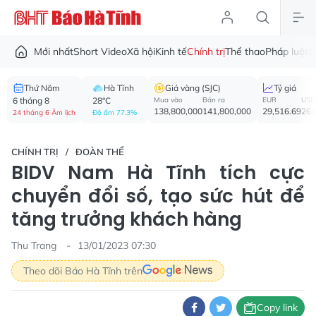
Mới nhất
Short Video
Xã hội
Kinh tế
Chính trị
Thể thao
Pháp luật
V
Thứ Năm
Hà Tĩnh
Giá vàng (SJC)
Tỷ giá
6 tháng 8
28°C
Mua vào
Bán ra
EUR
USD
138,800,000
141,800,000
29,516.69
26,
24 tháng 6 Âm lịch
Độ ẩm 77.3%
CHÍNH TRỊ
ĐOÀN THỂ
BIDV Nam Hà Tĩnh tích cực
chuyển đổi số, tạo sức hút để
tăng trưởng khách hàng
Thu Trang
13/01/2023 07:30
Theo dõi Báo Hà Tĩnh trên
Copy link