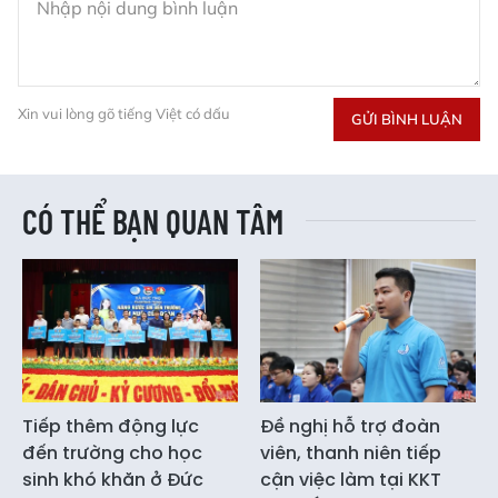
Xin vui lòng gõ tiếng Việt có dấu
GỬI BÌNH LUẬN
CÓ THỂ BẠN QUAN TÂM
Tiếp thêm động lực
Đề nghị hỗ trợ đoàn
đến trường cho học
viên, thanh niên tiếp
sinh khó khăn ở Đức
cận việc làm tại KKT