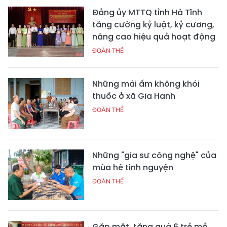
Đảng ủy MTTQ tỉnh Hà Tĩnh
tăng cường kỷ luật, kỷ cương,
nâng cao hiệu quả hoạt động
ĐOÀN THỂ
Những mái ấm không khói
thuốc ở xã Gia Hanh
ĐOÀN THỂ
Những "gia sư công nghệ" của
mùa hè tình nguyện
ĐOÀN THỂ
Gặp mặt, tặng quà 6 trẻ mồ