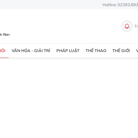
Hotline: 02393.69
T
HỘI
VĂN HÓA - GIẢI TRÍ
PHÁP LUẬT
THỂ THAO
THẾ GIỚI