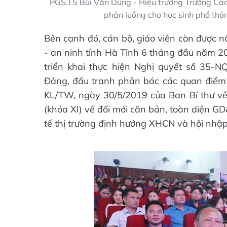
PGS.TS Bùi Văn Dũng - Hiệu trưởng Trường Cao
phân luồng cho học sinh phổ thô
Bên cạnh đó, cán bộ, giáo viên còn được nắ
- an ninh tỉnh Hà Tĩnh 6 tháng đầu năm 201
triển khai thực hiện Nghị quyết số 35-
Đảng, đấu tranh phản bác các quan điểm sa
KL/TW, ngày 30/5/2019 của Ban Bí thư về 
(khóa XI) về đổi mới căn bản, toàn diện G
tế thị trường định hướng XHCN và hội nhập 