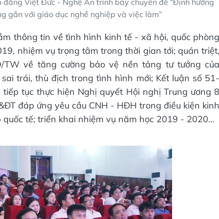
 đẳng Việt Đức - Nghệ An trình bày chuyên đề “Định hướng
ng gắn với giáo dục nghề nghiệp và việc làm”
m thông tin về tình hình kinh tế - xã hội, quốc phòn
9, nhiệm vụ trọng tâm trong thời gian tới; quán triệt
NQ/TW về tăng cường bảo vệ nền tảng tư tưởng củ
i trái, thù địch trong tình hình mới; Kết luận số 51
tiếp tục thực hiện Nghị quyết Hội nghị Trung ương 
D&ĐT đáp ứng yêu cầu CNH - HĐH trong điều kiện kin
quốc tế; triển khai nhiệm vụ năm học 2019 - 2020...