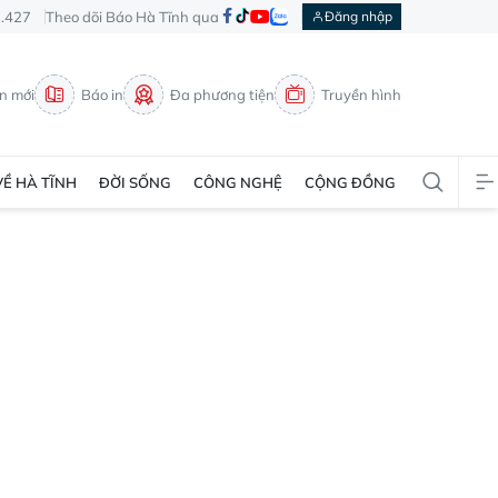
3.427
Theo dõi Báo Hà Tĩnh qua
Đăng nhập
in mới
Báo in
Đa phương tiện
Truyền hình
VỀ HÀ TĨNH
ĐỜI SỐNG
CÔNG NGHỆ
CỘNG ĐỒNG