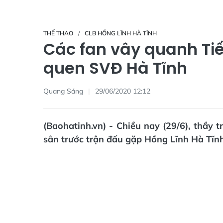
THỂ THAO
CLB HỒNG LĨNH HÀ TĨNH
Các fan vây quanh Tiế
quen SVĐ Hà Tĩnh
Quang Sáng
29/06/2020 12:12
(Baohatinh.vn) - Chiều nay (29/6), thầy
sân trước trận đấu gặp Hồng Lĩnh Hà Tĩnh