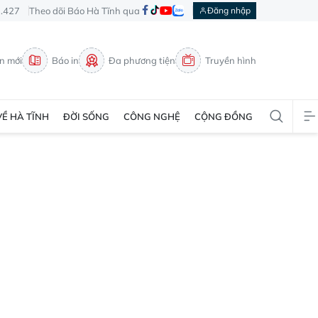
3.427
Theo dõi Báo Hà Tĩnh qua
Đăng nhập
in mới
Báo in
Đa phương tiện
Truyền hình
VỀ HÀ TĨNH
ĐỜI SỐNG
CÔNG NGHỆ
CỘNG ĐỒNG