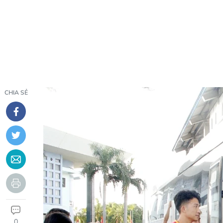
CHIA SẺ
0