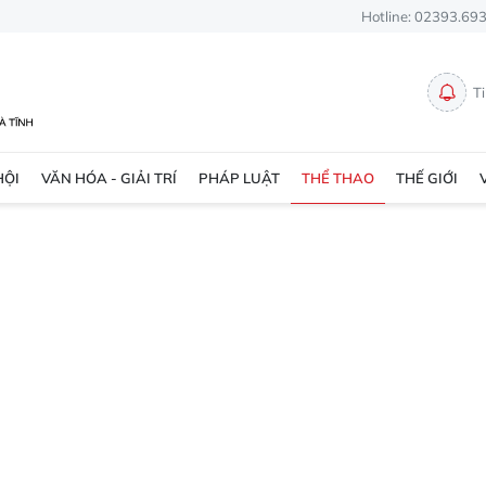
Hotline: 02393.69
T
HỘI
VĂN HÓA - GIẢI TRÍ
PHÁP LUẬT
THỂ THAO
THẾ GIỚI