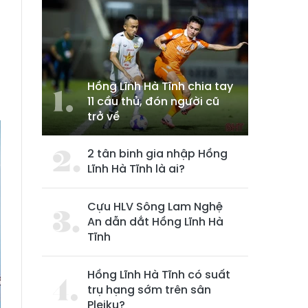
Hồng Lĩnh Hà Tĩnh chia tay
11 cầu thủ, đón người cũ
trở về
2 tân binh gia nhập Hồng
Lĩnh Hà Tĩnh là ai?
Cựu HLV Sông Lam Nghệ
An dẫn dắt Hồng Lĩnh Hà
Tĩnh
Hồng Lĩnh Hà Tĩnh có suất
trụ hạng sớm trên sân
Pleiku?