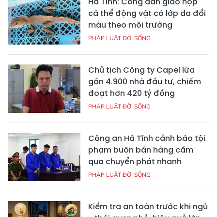
Hà Tĩnh: Công dân giao nộp
cá thể động vật có lớp da đổi
màu theo môi trường
PHÁP LUẬT ĐỜI SỐNG
Chủ tịch Công ty Capel lừa
gần 4.900 nhà đầu tư, chiếm
đoạt hơn 420 tỷ đồng
PHÁP LUẬT ĐỜI SỐNG
Công an Hà Tĩnh cảnh báo tội
phạm buôn bán hàng cấm
qua chuyển phát nhanh
PHÁP LUẬT ĐỜI SỐNG
Kiểm tra an toàn trước khi ngủ