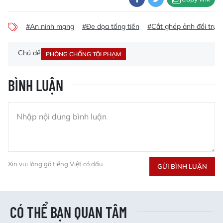
#An ninh mạng
#Đe dọa tống tiền
#Cắt ghép ảnh đồi trụy
Chủ đề
PHÒNG CHỐNG TỘI PHẠM
BÌNH LUẬN
Xin vui lòng gõ tiếng Việt có dấu
GỬI BÌNH LUẬN
CÓ THỂ BẠN QUAN TÂM