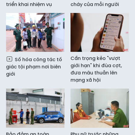
triển khai nhiệm vụ
cháy của mỗi người
Cẩn trọng kẻo "vượt
Số hóa công tác tố
giới hạn" khi đùa cợt,
giác tội phạm nơi biên
đưa mâu thuẫn lên
giới
mạng xã hội
Bảo đảm an toàn
Phụ nữ trước những