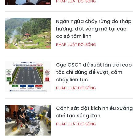
PHÁP LUẬT ĐỜI SỐNG
Ngăn ngừa cháy rừng do thắp
hương, đốt vàng mã tại các
cơ sở tâm linh
PHÁP LUẬT ĐỜI SỐNG
Cục CSGT đề xuất làn trái cao
tốc chỉ dùng để vượt, cấm
chạy liên tục
PHÁP LUẬT ĐỜI SỐNG
Cảnh sát đột kích nhiều xưởng
chế tạo súng đạn
PHÁP LUẬT ĐỜI SỐNG