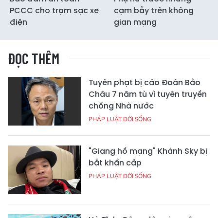
PCCC cho trạm sạc xe
cạm bẫy trên không
điện
gian mạng
ĐỌC THÊM
Tuyên phạt bị cáo Đoàn Bảo
Châu 7 năm tù vì tuyên truyền
chống Nhà nước
PHÁP LUẬT ĐỜI SỐNG
"Giang hồ mạng" Khánh Sky bị
bắt khẩn cấp
PHÁP LUẬT ĐỜI SỐNG