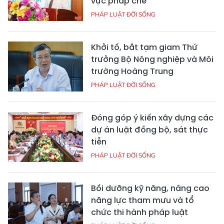
vực pháp chế
PHÁP LUẬT ĐỜI SỐNG
Khởi tố, bắt tạm giam Thứ
trưởng Bộ Nông nghiệp và Môi
trường Hoàng Trung
PHÁP LUẬT ĐỜI SỐNG
Đóng góp ý kiến xây dựng các
dự án luật đồng bộ, sát thực
tiễn
PHÁP LUẬT ĐỜI SỐNG
Bồi dưỡng kỹ năng, nâng cao
năng lực tham mưu và tổ
chức thi hành pháp luật