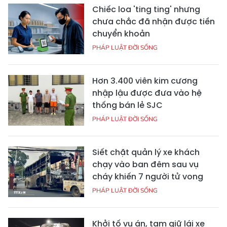
Chiếc loa 'ting ting' nhưng
chưa chắc đã nhận được tiền
chuyển khoản
PHÁP LUẬT ĐỜI SỐNG
Hơn 3.400 viên kim cương
nhập lậu được đưa vào hệ
thống bán lẻ SJC
PHÁP LUẬT ĐỜI SỐNG
Siết chặt quản lý xe khách
chạy vào ban đêm sau vụ
cháy khiến 7 người tử vong
PHÁP LUẬT ĐỜI SỐNG
Khởi tố vụ án, tạm giữ lái xe