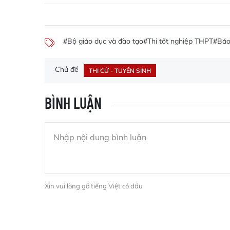
#Bộ giáo dục và đào tạo
#Thi tốt nghiệp THPT
#Báo
Chủ đề
THI CỬ - TUYỂN SINH
BÌNH LUẬN
Xin vui lòng gõ tiếng Việt có dấu