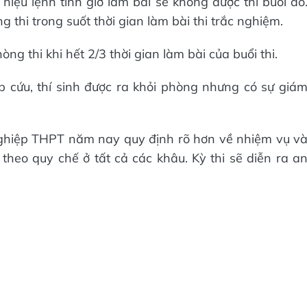
hiệu lệnh tính giờ làm bài sẽ không được thi buổi đó
g thi trong suốt thời gian làm bài thi trắc nghiệm.
hòng thi khi hết 2/3 thời gian làm bài của buổi thi.
 cứu, thí sinh được ra khỏi phòng nhưng có sự giá
nghiệp THPT năm nay quy định rõ hơn về nhiệm vụ v
heo quy chế ở tất cả các khâu. Kỳ thi sẽ diễn ra a