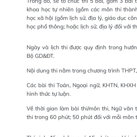
Trong đó, sẽ tổ chức thi 5 bài, gồm 3 bài t
khoa học tự nhiên (gồm các môn thi thành 
học xã hội (gồm lịch sử, địa lý, giáo dục cô
học phổ thông; hoặc lịch sử, địa lý đối với 
Ngày và lịch thi được quy định trong hướ
Bộ GD&ĐT.
Nội dung thi nằm trong chương trình THPT, 
Các bài thi Toán, Ngoại ngữ, KHTN, KHXH t
hình thức tự luận.
Về thời gian làm bài thi/môn thi, Ngữ văn 
thi trong 60 phút; 50 phút đối với mỗi môn