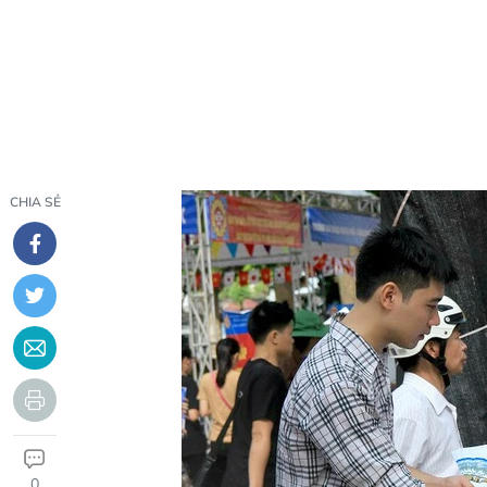
CHIA SẺ
0