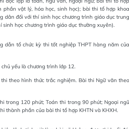
hi độc lập là toán, ngữ văn, ngoại ngữ; bài thi tổ hợ
phần vật lý, hóa học, sinh học); bài thi tổ hợp kho
ng dân đối với thí sinh học chương trình giáo dục trun
thí sinh học chương trình giáo dục thường xuyên).
ng dẫn tổ chức kỳ thi tốt nghiệp THPT hàng năm củ
chủ yếu là chương trình lớp 12.
hi theo hình thức trắc nghiệm. Bài thi Ngữ văn the
thi trong 120 phút; Toán thi trong 90 phút; Ngoại ng
 thi thành phần của bài thi tổ hợp KHTN và KHXH.