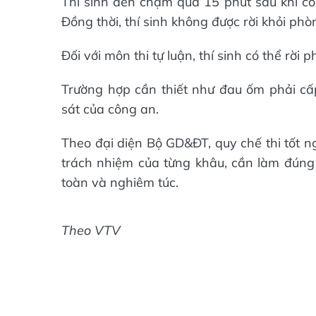
Thí sinh đến chậm quá 15 phút sau khi có 
Đồng thời, thí sinh không được rời khỏi phòn
Đối với môn thi tự luận, thí sinh có thể rời p
Trường hợp cần thiết như đau ốm phải cấp
sát của công an.
Theo đại diện Bộ GD&ĐT, quy chế thi tốt 
trách nhiệm của từng khâu, cần làm đúng t
toàn và nghiêm túc.
Theo VTV