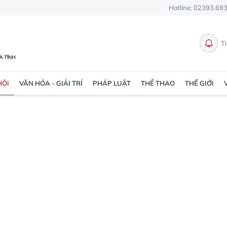
Hotline: 02393.69
T
HỘI
VĂN HÓA - GIẢI TRÍ
PHÁP LUẬT
THỂ THAO
THẾ GIỚI