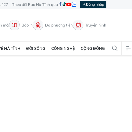
3.427
Theo dõi Báo Hà Tĩnh qua
Đăng nhập
in mới
Báo in
Đa phương tiện
Truyền hình
VỀ HÀ TĨNH
ĐỜI SỐNG
CÔNG NGHỆ
CỘNG ĐỒNG