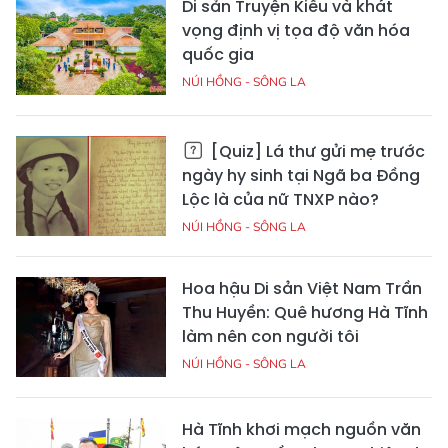
Di sản Truyện Kiều và khát
vọng định vị tọa độ văn hóa
quốc gia
NÚI HỒNG - SÔNG LA
[Quiz] Lá thư gửi mẹ trước
ngày hy sinh tại Ngã ba Đồng
Lộc là của nữ TNXP nào?
NÚI HỒNG - SÔNG LA
Hoa hậu Di sản Việt Nam Trần
Thu Huyền: Quê hương Hà Tĩnh
làm nên con người tôi
NÚI HỒNG - SÔNG LA
Hà Tĩnh khơi mạch nguồn văn