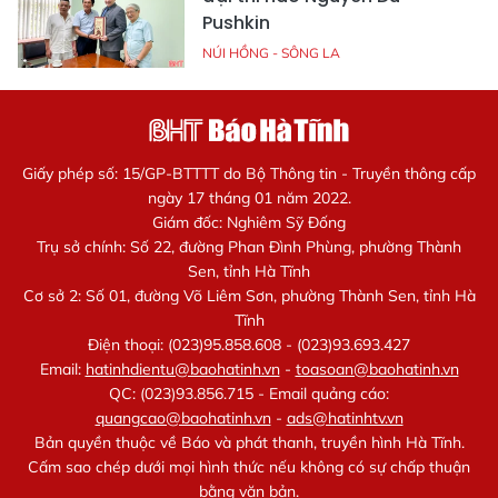
Pushkin
NÚI HỒNG - SÔNG LA
Giấy phép số: 15/GP-BTTTT do Bộ Thông tin - Truyền thông cấp
ngày 17 tháng 01 năm 2022.
Giám đốc: Nghiêm Sỹ Đống
Trụ sở chính: Số 22, đường Phan Đình Phùng, phường Thành
Sen, tỉnh Hà Tĩnh
Cơ sở 2: Số 01, đường Võ Liêm Sơn, phường Thành Sen, tỉnh Hà
Tĩnh
Điện thoại: (023)95.858.608 - (023)93.693.427
Email:
hatinhdientu@baohatinh.vn
-
toasoan@baohatinh.vn
QC: (023)93.856.715 - Email quảng cáo:
quangcao@baohatinh.vn
-
ads@hatinhtv.vn
Bản quyền thuộc về Báo và phát thanh, truyền hình Hà Tĩnh.
Cấm sao chép dưới mọi hình thức nếu không có sự chấp thuận
bằng văn bản.