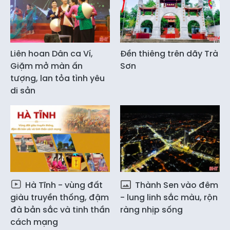
Liên hoan Dân ca Ví,
Đền thiêng trên dãy Trà
Giặm mở màn ấn
Sơn
tượng, lan tỏa tình yêu
di sản
Hà Tĩnh - vùng đất
Thành Sen vào đêm
giàu truyền thống, đậm
- lung linh sắc màu, rộn
đà bản sắc và tinh thần
ràng nhịp sống
cách mạng