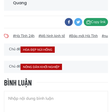
Quang
Copy link
#Hà Tĩnh 24h
#Mô hình kinh tế
#Báo mới Hà Tĩnh
#nuôi
Chủ đề
HOA ĐẸP NÚI HỒNG
Chủ đề
NÔNG DÂN KHỞI NGHIỆP
BÌNH LUẬN