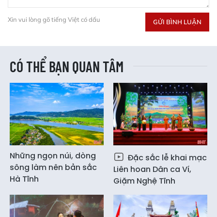
Xin vui lòng gõ tiếng Việt có dấu
GỬI BÌNH LUẬN
CÓ THỂ BẠN QUAN TÂM
Những ngọn núi, dòng
Đặc sắc lễ khai mạc
sông làm nên bản sắc
Liên hoan Dân ca Ví,
Hà Tĩnh
Giặm Nghệ Tĩnh