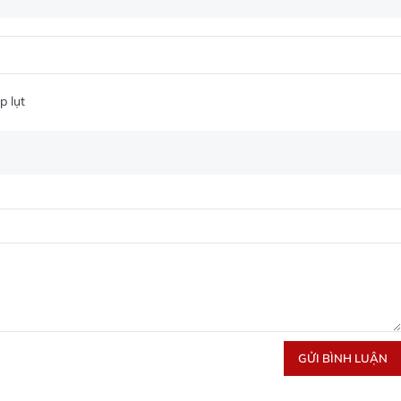
p lụt
GỬI BÌNH LUẬN