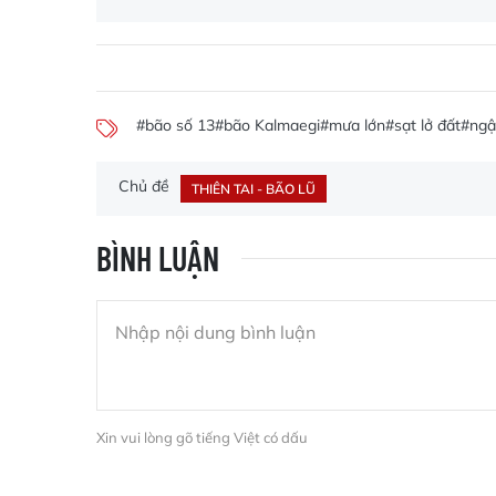
#bão số 13
#bão Kalmaegi
#mưa lớn
#sạt lở đất
#ngậ
Chủ đề
THIÊN TAI - BÃO LŨ
BÌNH LUẬN
Xin vui lòng gõ tiếng Việt có dấu