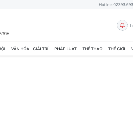
Hotline: 02393.69
T
HỘI
VĂN HÓA - GIẢI TRÍ
PHÁP LUẬT
THỂ THAO
THẾ GIỚI