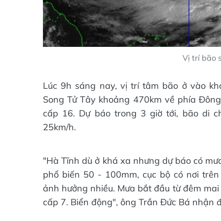
Vị trí bão
Lúc 9h sáng nay, vị trí tâm bão ở vào k
Song Tử Tây khoảng 470km về phía Đông.
cấp 16. Dự báo trong 3 giờ tới, bão di
25km/h.
"Hà Tĩnh dù ở khá xa nhưng dự báo có mưa 
phổ biến 50 - 100mm, cục bộ có nơi tr
ảnh hưởng nhiều. Mưa bắt đầu từ đêm mai (6
cấp 7. Biển động", ông Trần Đức Bá nhận đ