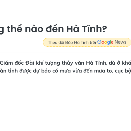
g thế nào đến Hà Tĩnh?
Theo dõi Báo Hà Tĩnh trên
 Giám đốc Đài khí tượng thủy văn Hà Tĩnh, dù ở kh
àn tỉnh được dự báo có mưa vừa đến mưa to, cục b