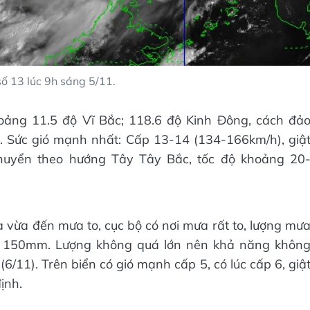
 số 13 lúc 9h sáng 5/11.
hoảng 11.5 độ Vĩ Bắc; 118.6 độ Kinh Đông, cách đả
 Sức gió mạnh nhất: Cấp 13-14 (134-166km/h), giậ
 chuyển theo hướng Tây Tây Bắc, tốc độ khoảng 20
vừa đến mưa to, cục bộ có nơi mưa rất to, lượng mư
ên 150mm. Lượng không quá lớn nên khả năng khôn
/11). Trên biển có gió mạnh cấp 5, có lúc cấp 6, giậ
ịnh.