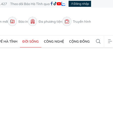
3.427
Theo dõi Báo Hà Tĩnh qua
Đăng nhập
in mới
Báo in
Đa phương tiện
Truyền hình
VỀ HÀ TĨNH
ĐỜI SỐNG
CÔNG NGHỆ
CỘNG ĐỒNG