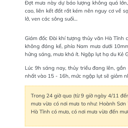
Đợt mưa này dự báo lượng không quá lớn, 
cao, liên kết đất rất kém nên nguy cơ về sạ
lở, ven các sông suối...
Giám đốc Đài khí tượng thủy văn Hà Tĩnh c
không đáng kể, phía Nam mưa dưới 10mm. H
hửng sáng, mưa khá ít. Ngập lụt hạ du Kẻ 
Lúc 9h sáng nay, thủy triều đang lên, gần 
nhất vào 15 - 16h, mức ngập lụt sẽ giảm 
Trong 24 giờ qua (từ 9 giờ ngày 4/11 đế
mưa vừa có nơi mưa to như: Hoành Sơn 7
Hà Tĩnh có mưa, có nơi mưa vừa đến mưa