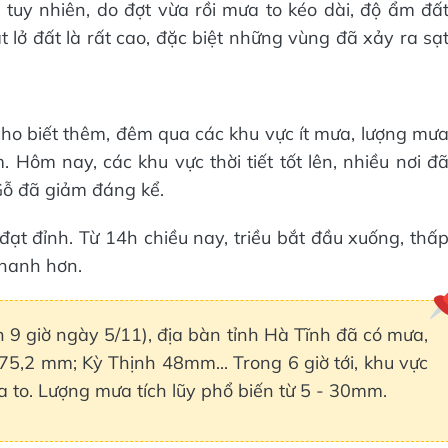
tuy nhiên, do đợt vừa rồi mưa to kéo dài, độ ẩm đấ
t lở đất là rất cao, đặc biệt những vùng đã xảy ra sạ
ho biết thêm, đêm qua các khu vực ít mưa, lượng mư
ôm nay, các khu vực thời tiết tốt lên, nhiều nơi đ
Gỗ đã giảm đáng kể.
đạt đỉnh. Từ 14h chiều nay, triều bắt đầu xuống, thấ
nhanh hơn.
n 9 giờ ngày 5/11), địa bàn tỉnh Hà Tĩnh đã có mưa,
5,2 mm; Kỳ Thịnh 48mm... Trong 6 giờ tới, khu vực
 to. Lượng mưa tích lũy phổ biến từ 5 - 30mm.