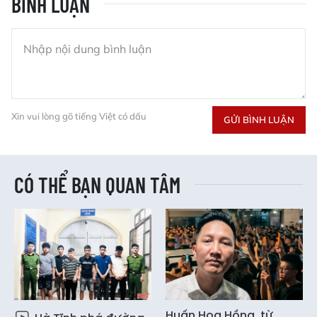
BÌNH LUẬN
Xin vui lòng gõ tiếng Việt có dấu
GỬI BÌNH LUẬN
CÓ THỂ BẠN QUAN TÂM
Huấn Hoa Hồng, từ