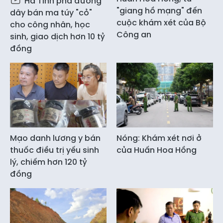
Hà Tĩnh phá đường
"giang hồ mạng" đến
dây bán ma túy "cỏ"
cuộc khám xét của Bộ
cho công nhân, học
Công an
sinh, giao dịch hơn 10 tỷ
đồng
Mạo danh lương y bán
Nóng: Khám xét nơi ở
thuốc điều trị yếu sinh
của Huấn Hoa Hồng
lý, chiếm hơn 120 tỷ
đồng