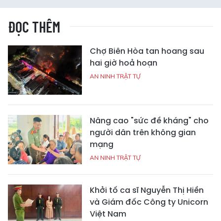
ĐỌC THÊM
Chợ Biên Hòa tan hoang sau
hai giờ hoả hoạn
AN NINH TRẬT TỰ
Nâng cao "sức đề kháng" cho
người dân trên không gian
mạng
AN NINH TRẬT TỰ
Khởi tố ca sĩ Nguyễn Thị Hiền
và Giám đốc Công ty Unicorn
Việt Nam