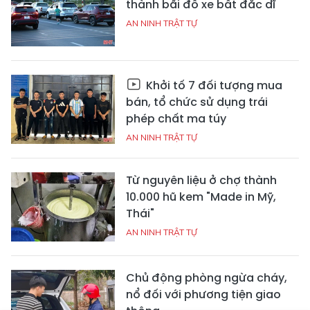
thành bãi đỗ xe bất đắc dĩ
AN NINH TRẬT TỰ
Khởi tố 7 đối tượng mua
bán, tổ chức sử dụng trái
phép chất ma túy
AN NINH TRẬT TỰ
Từ nguyên liệu ở chợ thành
10.000 hũ kem "Made in Mỹ,
Thái"
AN NINH TRẬT TỰ
Chủ động phòng ngừa cháy,
nổ đối với phương tiện giao