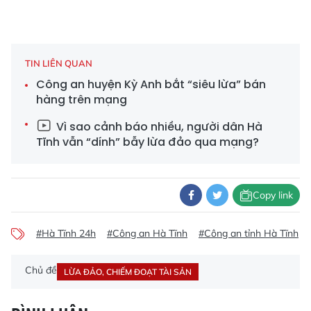
TIN LIÊN QUAN
Công an huyện Kỳ Anh bắt “siêu lừa” bán
hàng trên mạng
Vì sao cảnh báo nhiều, người dân Hà
Tĩnh vẫn “dính” bẫy lừa đảo qua mạng?
Copy link
#Hà Tĩnh 24h
#Công an Hà Tĩnh
#Công an tỉnh Hà Tĩnh
Chủ đề
LỪA ĐẢO, CHIẾM ĐOẠT TÀI SẢN