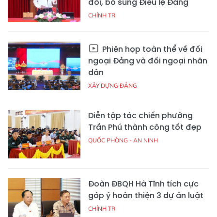
đổi, bổ sung Điều lệ Đảng
CHÍNH TRỊ
Phiên họp toàn thể về đối
ngoại Đảng và đối ngoại nhân
dân
XÂY DỰNG ĐẢNG
Diễn tập tác chiến phường
Trần Phú thành công tốt đẹp
QUỐC PHÒNG - AN NINH
Đoàn ĐBQH Hà Tĩnh tích cực
góp ý hoàn thiện 3 dự án luật
CHÍNH TRỊ