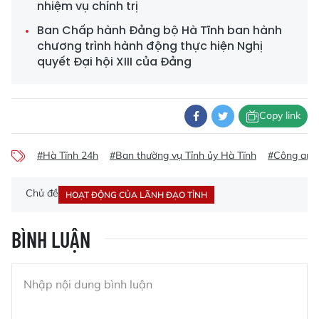
nhiệm vụ chính trị
Ban Chấp hành Đảng bộ Hà Tĩnh ban hành
chương trình hành động thực hiện Nghị
quyết Đại hội XIII của Đảng
Copy link
#Hà Tĩnh 24h
#Ban thường vụ Tỉnh ủy Hà Tĩnh
#Công an t
Chủ đề
HOẠT ĐỘNG CỦA LÃNH ĐẠO TỈNH
BÌNH LUẬN