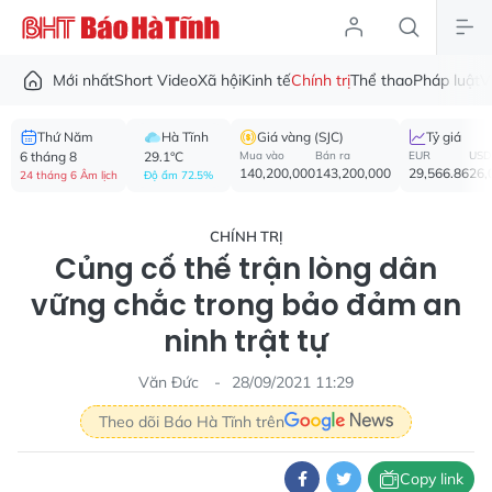
Mới nhất
Short Video
Xã hội
Kinh tế
Chính trị
Thể thao
Pháp luật
V
Thứ Năm
Hà Tĩnh
Giá vàng (SJC)
Tỷ giá
6 tháng 8
29.1°C
Mua vào
Bán ra
EUR
USD
140,200,000
143,200,000
29,566.86
26,
24 tháng 6 Âm lịch
Độ ẩm 72.5%
CHÍNH TRỊ
Củng cố thế trận lòng dân
vững chắc trong bảo đảm an
ninh trật tự
Văn Đức
28/09/2021 11:29
Theo dõi Báo Hà Tĩnh trên
Copy link