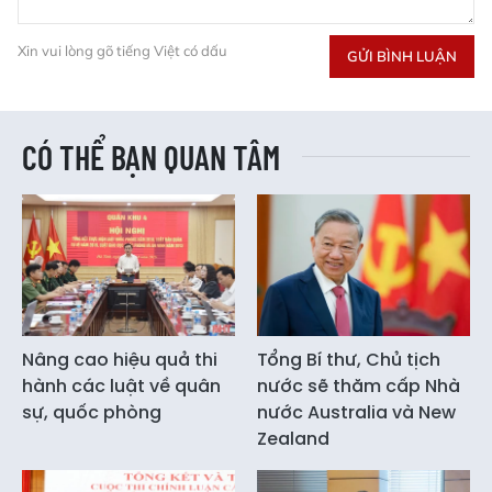
Xin vui lòng gõ tiếng Việt có dấu
GỬI BÌNH LUẬN
CÓ THỂ BẠN QUAN TÂM
Nâng cao hiệu quả thi
Tổng Bí thư, Chủ tịch
hành các luật về quân
nước sẽ thăm cấp Nhà
sự, quốc phòng
nước Australia và New
Zealand