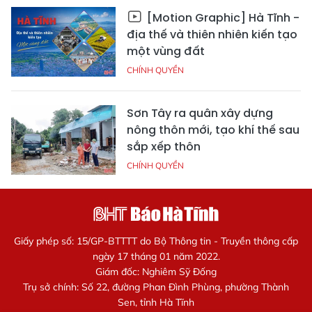
[Motion Graphic] Hà Tĩnh -
địa thế và thiên nhiên kiến tạo
một vùng đất
CHÍNH QUYỀN
Sơn Tây ra quân xây dựng
nông thôn mới, tạo khí thế sau
sắp xếp thôn
CHÍNH QUYỀN
Giấy phép số: 15/GP-BTTTT do Bộ Thông tin - Truyền thông cấp
ngày 17 tháng 01 năm 2022.
Giám đốc: Nghiêm Sỹ Đống
Trụ sở chính: Số 22, đường Phan Đình Phùng, phường Thành
Sen, tỉnh Hà Tĩnh