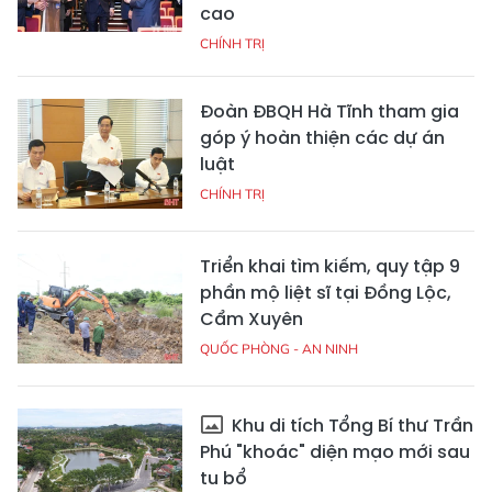
cao
CHÍNH TRỊ
Đoàn ĐBQH Hà Tĩnh tham gia
góp ý hoàn thiện các dự án
luật
CHÍNH TRỊ
Triển khai tìm kiếm, quy tập 9
phần mộ liệt sĩ tại Đồng Lộc,
Cẩm Xuyên
QUỐC PHÒNG - AN NINH
Khu di tích Tổng Bí thư Trần
Phú "khoác" diện mạo mới sau
tu bổ