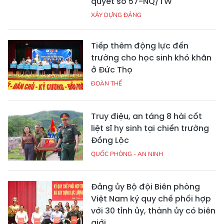
quyết số 57-NQ/TW
XÂY DỰNG ĐẢNG
Tiếp thêm động lực đến
trường cho học sinh khó khăn
ở Đức Thọ
ĐOÀN THỂ
Truy điệu, an táng 8 hài cốt
liệt sĩ hy sinh tại chiến trường
Đồng Lộc
QUỐC PHÒNG - AN NINH
Đảng ủy Bộ đội Biên phòng
Việt Nam ký quy chế phối hợp
với 30 tỉnh ủy, thành ủy có biên
giới