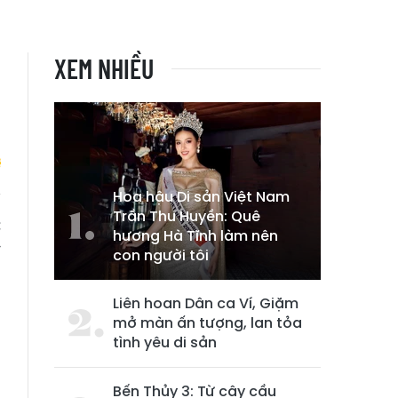
XEM NHIỀU
Hoa hậu Di sản Việt Nam
Trần Thu Huyền: Quê
c
hương Hà Tĩnh làm nên
y
con người tôi
Liên hoan Dân ca Ví, Giặm
mở màn ấn tượng, lan tỏa
tình yêu di sản
Bến Thủy 3: Từ cây cầu