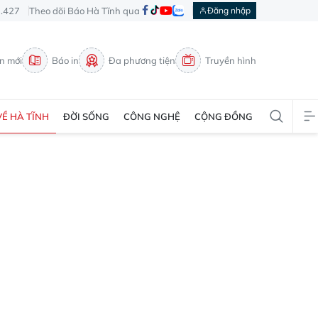
3.427
Theo dõi Báo Hà Tĩnh qua
Đăng nhập
in mới
Báo in
Đa phương tiện
Truyền hình
VỀ HÀ TĨNH
ĐỜI SỐNG
CÔNG NGHỆ
CỘNG ĐỒNG