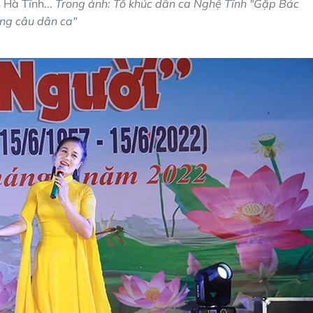
 Hà Tĩnh...
Trong ảnh: Tổ khúc dân ca Nghệ Tĩnh "Gặp Bác
ong câu dân ca"