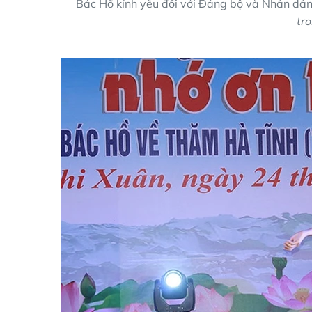
Bác Hồ kính yêu đối với Đảng bộ và Nhân dân
tr