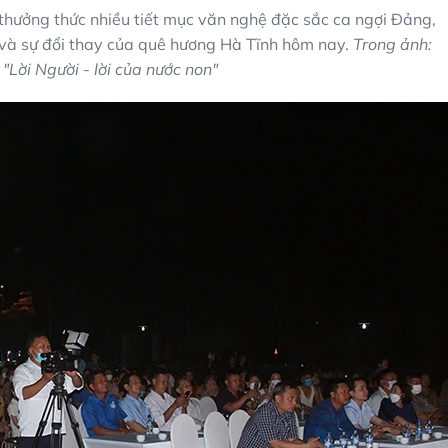
thưởng thức nhiều tiết mục văn nghệ đặc sắc ca ngợi Đảng,
 và sự đổi thay của quê hương Hà Tĩnh hôm nay.
Trong ảnh:
 "Lời Người - lời của nước non"