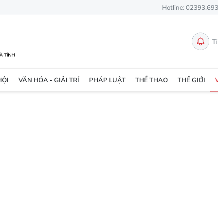
Hotline: 02393.69
T
HỘI
VĂN HÓA - GIẢI TRÍ
PHÁP LUẬT
THỂ THAO
THẾ GIỚI