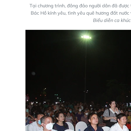
Tại chương trình, đông đảo người dân đã được 
Bác Hồ kính yêu, tình yêu quê hương đất nước
Biểu diễn ca khúc