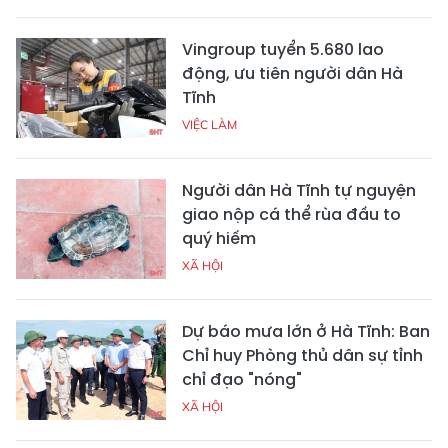
Vingroup tuyển 5.680 lao
động, ưu tiên người dân Hà
Tĩnh
VIỆC LÀM
Người dân Hà Tĩnh tự nguyện
giao nộp cá thể rùa đầu to
quý hiếm
XÃ HỘI
Dự báo mưa lớn ở Hà Tĩnh: Ban
Chỉ huy Phòng thủ dân sự tỉnh
chỉ đạo "nóng"
XÃ HỘI