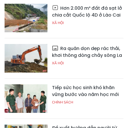
Hơn 2.000 m³ đất đá sạt lở
chia cắt Quốc lộ 4D ở Lào Cai
XÃ HỘI
Ra quân dọn dẹp rác thải,
khơi thông dòng chảy sông La
XÃ HỘI
Tiếp sức học sinh khó khăn
vững bước vào năm học mới
CHÍNH SÁCH
Đề xuất hướng dẫn người từ