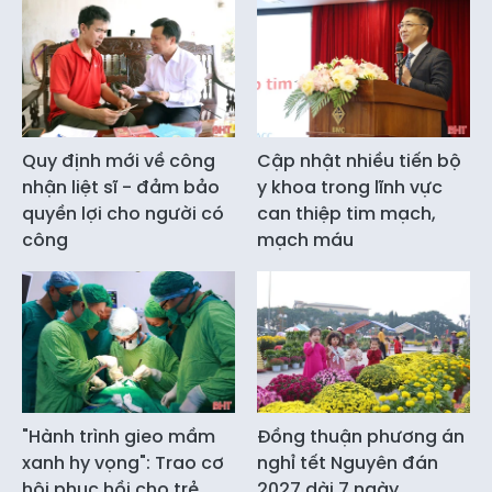
Quy định mới về công
Cập nhật nhiều tiến bộ
nhận liệt sĩ - đảm bảo
y khoa trong lĩnh vực
quyền lợi cho người có
can thiệp tim mạch,
công
mạch máu
"Hành trình gieo mầm
Đồng thuận phương án
xanh hy vọng": Trao cơ
nghỉ tết Nguyên đán
hội phục hồi cho trẻ
2027 dài 7 ngày