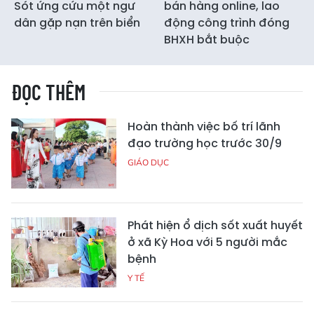
Sót ứng cứu một ngư
bán hàng online, lao
dân gặp nạn trên biển
động công trình đóng
BHXH bắt buộc
ĐỌC THÊM
Hoàn thành việc bố trí lãnh
đạo trường học trước 30/9
GIÁO DỤC
Phát hiện ổ dịch sốt xuất huyết
ở xã Kỳ Hoa với 5 người mắc
bệnh
Y TẾ