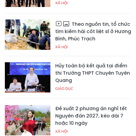
XÃ HỘI
Theo nguồn tin, tổ chức
tìm kiếm hài cốt liệt sĩ ở Hương
Bình, Phúc Trạch
XÃ HỘI
Hủy toàn bộ kết quả tại điểm
thi Trường THPT Chuyên Tuyên
Quang
GIÁO DỤC
Đề xuất 2 phương án nghỉ tết
Nguyên đán 2027, kéo dài 7
hoặc 10 ngày
XÃ HỘI