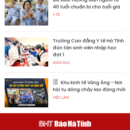
40 tuổi chuẩn bị cho tuổi già
Y TẾ
Trường Cao đẳng Y tế Hà Tĩnh
đón tân sinh viên nhập học
đợt 1
GIÁO DỤC
Khu kinh tế Vũng Áng - Nơi
hội tụ dòng chảy lao động mới
VIỆC LÀM