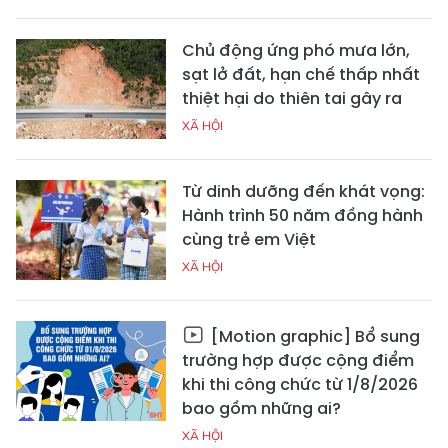
Chủ động ứng phó mưa lớn,
sạt lở đất, hạn chế thấp nhất
thiệt hại do thiên tai gây ra
XÃ HỘI
Từ dinh dưỡng đến khát vọng:
Hành trình 50 năm đồng hành
cùng trẻ em Việt
XÃ HỘI
[Motion graphic] Bổ sung
trường hợp được cộng điểm
khi thi công chức từ 1/8/2026
bao gồm những ai?
XÃ HỘI