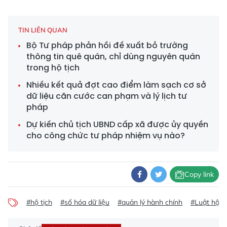
TIN LIÊN QUAN
Bộ Tư pháp phản hồi đề xuất bỏ trường
thông tin quê quán, chỉ dùng nguyên quán
trong hộ tịch
Nhiều kết quả đợt cao điểm làm sạch cơ sở
dữ liệu căn cước can phạm và lý lịch tư
pháp
Dự kiến chủ tịch UBND cấp xã được ủy quyền
cho công chức tư pháp nhiệm vụ nào?
Copy link
#hộ tịch
#số hóa dữ liệu
#quản lý hành chính
#Luật hộ t