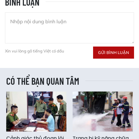
BÌNH LUẬN
Xin vui lòng gõ tiếng Việt có dấu
GỬI BÌNH LUẬN
CÓ THỂ BẠN QUAN TÂM
Cảnh giác thủ đoạn lôi
Trang bị kỹ năng chữa