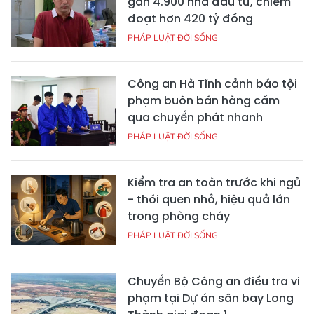
gần 4.900 nhà đầu tư, chiếm
đoạt hơn 420 tỷ đồng
PHÁP LUẬT ĐỜI SỐNG
Công an Hà Tĩnh cảnh báo tội
phạm buôn bán hàng cấm
qua chuyển phát nhanh
PHÁP LUẬT ĐỜI SỐNG
Kiểm tra an toàn trước khi ngủ
- thói quen nhỏ, hiệu quả lớn
trong phòng cháy
PHÁP LUẬT ĐỜI SỐNG
Chuyển Bộ Công an điều tra vi
phạm tại Dự án sân bay Long