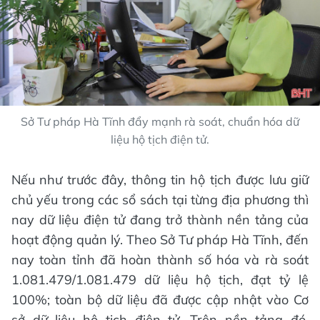
Sở Tư pháp Hà Tĩnh đẩy mạnh rà soát, chuẩn hóa dữ
liệu hộ tịch điện tử.
Nếu như trước đây, thông tin hộ tịch được lưu giữ
chủ yếu trong các sổ sách tại từng địa phương thì
nay dữ liệu điện tử đang trở thành nền tảng của
hoạt động quản lý. Theo Sở Tư pháp Hà Tĩnh, đến
nay toàn tỉnh đã hoàn thành số hóa và rà soát
1.081.479/1.081.479 dữ liệu hộ tịch, đạt tỷ lệ
100%; toàn bộ dữ liệu đã được cập nhật vào Cơ
sở dữ liệu hộ tịch điện tử. Trên nền tảng đó,