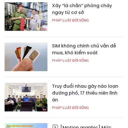
Xây “lá chắn” phòng cháy
ngay từ cơ sở
PHÁP LUẬT ĐỜI SỐNG
SIM không chính chủ vẫn dễ
mua, khó kiểm soát
PHÁP LUẬT ĐỜI SỐNG
Truy đuổi nhau gây náo loạn
đường phố, 17 thiếu niên lĩnh
án
PHÁP LUẬT ĐỜI SỐNG
[Motion graphic] Mức