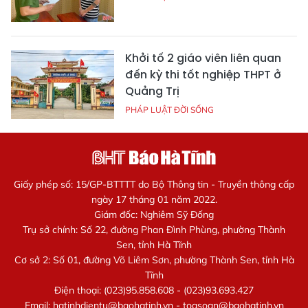
Khởi tố 2 giáo viên liên quan
đến kỳ thi tốt nghiệp THPT ở
Quảng Trị
PHÁP LUẬT ĐỜI SỐNG
Giấy phép số: 15/GP-BTTTT do Bộ Thông tin - Truyền thông cấp
ngày 17 tháng 01 năm 2022.
Giám đốc: Nghiêm Sỹ Đống
Trụ sở chính: Số 22, đường Phan Đình Phùng, phường Thành
Sen, tỉnh Hà Tĩnh
Cơ sở 2: Số 01, đường Võ Liêm Sơn, phường Thành Sen, tỉnh Hà
Tĩnh
Điện thoại: (023)95.858.608 - (023)93.693.427
Email:
hatinhdientu@baohatinh.vn
-
toasoan@baohatinh.vn