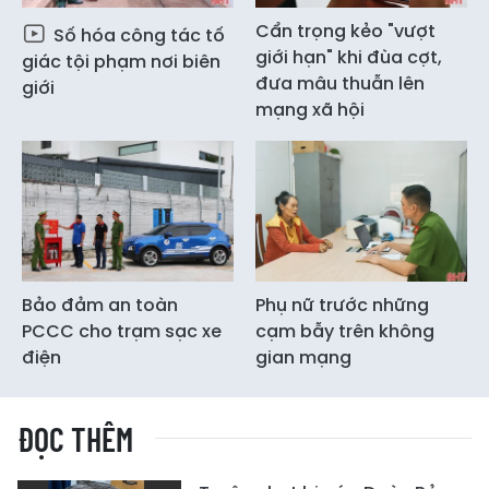
Cẩn trọng kẻo "vượt
Số hóa công tác tố
giới hạn" khi đùa cợt,
giác tội phạm nơi biên
đưa mâu thuẫn lên
giới
mạng xã hội
Bảo đảm an toàn
Phụ nữ trước những
PCCC cho trạm sạc xe
cạm bẫy trên không
điện
gian mạng
ĐỌC THÊM