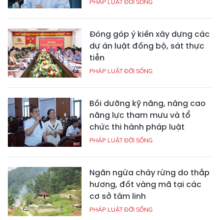
PHÁP LUẬT ĐỜI SỐNG
Đóng góp ý kiến xây dựng các
dự án luật đồng bộ, sát thực
tiễn
PHÁP LUẬT ĐỜI SỐNG
Bồi dưỡng kỹ năng, nâng cao
năng lực tham mưu và tổ
chức thi hành pháp luật
PHÁP LUẬT ĐỜI SỐNG
Ngăn ngừa cháy rừng do thắp
hương, đốt vàng mã tại các
cơ sở tâm linh
PHÁP LUẬT ĐỜI SỐNG