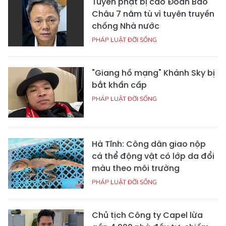
Tuyên phạt bị cáo Đoàn Bảo
Châu 7 năm tù vì tuyên truyền
chống Nhà nước
PHÁP LUẬT ĐỜI SỐNG
"Giang hồ mạng" Khánh Sky bị
bắt khẩn cấp
PHÁP LUẬT ĐỜI SỐNG
Hà Tĩnh: Công dân giao nộp
cá thể động vật có lớp da đổi
màu theo môi trường
PHÁP LUẬT ĐỜI SỐNG
Chủ tịch Công ty Capel lừa