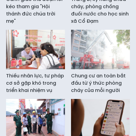
kéo tham gia "Hội
cháy, phòng chống
thánh đức chúa trời
đuối nước cho học sinh
mẹ"
xã Cổ Đạm
Thiếu nhân lực, tư pháp
Chung cư an toàn bắt
cơ sở gặp khó trong
đầu từ ý thức phòng
triển khai nhiệm vụ
cháy của mỗi người