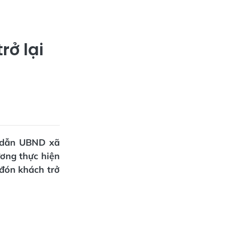
rở lại
g dẫn UBND xã
ương thực hiện
đón khách trở