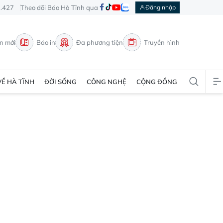
3.427
Theo dõi Báo Hà Tĩnh qua
Đăng nhập
in mới
Báo in
Đa phương tiện
Truyền hình
VỀ HÀ TĨNH
ĐỜI SỐNG
CÔNG NGHỆ
CỘNG ĐỒNG