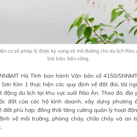
iện cơ sở pháp lý được kỳ vọng sẽ mở đường cho du lịch Rào 
bài bản, bền vững.
ở NN&MT Hà Tĩnh ban hành Văn bản số 4150/SNNM
ơn Kim 1 thực hiện các quy định về đất đai, tài ng
 động du lịch tại khu vực suối Rào Àn. Theo đó, địa
ốc đất của các hộ kinh doanh, xây dựng phương á
ê đất phù hợp; đồng thời tăng cường quản lý hoạt độn
định về môi trường, phòng cháy, chữa cháy và an t
.