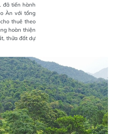
 đã tiến hành
ào Àn với tổng
cho thuê theo
ang hoàn thiện
t, thửa đất dự