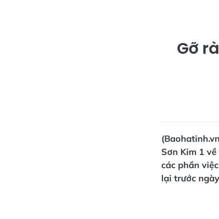
Gỡ rà
(Baohatinh.v
Sơn Kim 1 về 
các phần việ
lại trước ngày