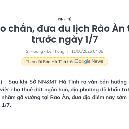
KINH TẾ
o chắn, đưa du lịch Rào Àn t
trước ngày 1/7
Sĩ Hoàng - Lê Thông
11/06/2026 04:05
Theo dõi Báo Hà Tĩnh trên
n) - Sau khi Sở NN&MT Hà Tĩnh ra văn bản hướn
việc cho thuê đất ngắn hạn, địa phương đã khẩn tr
c nhằm gỡ vướng tại Rào Àn, đưa địa điểm này sớm 
 1/7.