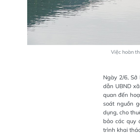
Việc hoàn th
Ngày 2/6, S
dẫn UBND xã S
quan đến hoạt
soát nguồn g
dụng, cho thu
bảo các quy 
trình khai thác