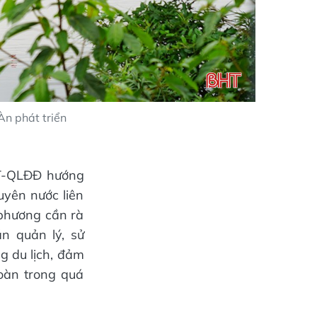
Àn phát triển
T-QLĐĐ hướng
uyên nước liên
 phương cần rà
n quản lý, sử
g du lịch, đảm
oàn trong quá