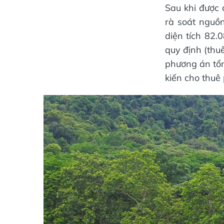
Sau khi được
rà soát nguồn
diện tích 82
quy định (thu
phương án tổn
kiến cho thuê 