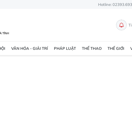
Hotline: 02393.69
T
HỘI
VĂN HÓA - GIẢI TRÍ
PHÁP LUẬT
THỂ THAO
THẾ GIỚI