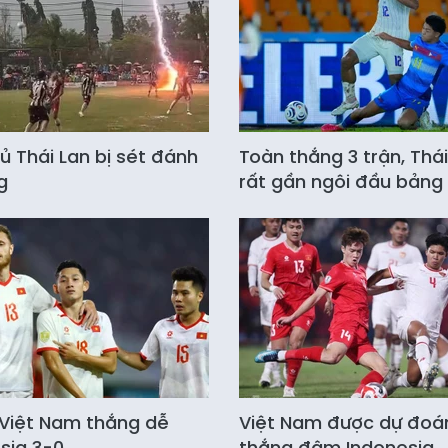
ủ Thái Lan bị sét đánh
Toàn thắng 3 trận, Thái
g
rất gần ngôi đầu bảng
Việt Nam thắng dễ
Việt Nam được dự đoá
sia 3-0
thắng đậm Indonesia