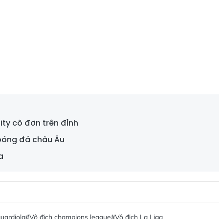
ity cô đơn trên đỉnh
 bóng đá châu Âu
a
uardiola
#Vô địch champions league
#Vô địch La Liga