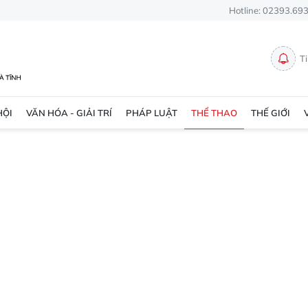
Hotline: 02393.69
T
HỘI
VĂN HÓA - GIẢI TRÍ
PHÁP LUẬT
THỂ THAO
THẾ GIỚI