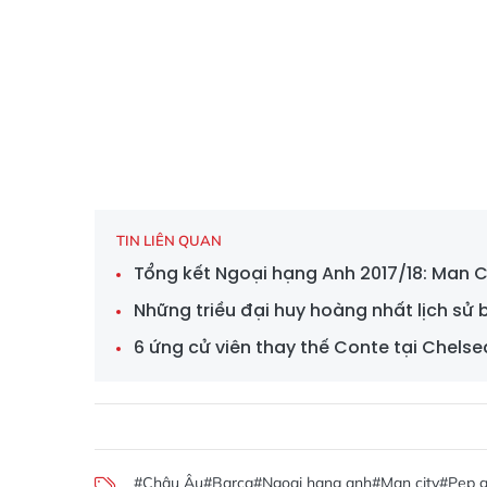
TIN LIÊN QUAN
Tổng kết Ngoại hạng Anh 2017/18: Man C
Những triều đại huy hoàng nhất lịch sử
6 ứng cử viên thay thế Conte tại Chelse
#Châu Âu
#Barca
#Ngoại hạng anh
#Man city
#Pep g