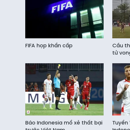
FIFA họp khẩn cấp
Cầu th
tử von
Báo Indonesia mổ xẻ thất bại
Tuyển 
trước Việt Nam
Indone