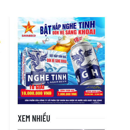
i
XEM NHIỀU