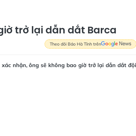
iờ trở lại dẫn dắt Barca
Theo dõi Báo Hà Tĩnh trên
xác nhận, ông sẽ không bao giờ trở lại dẫn dắt độ