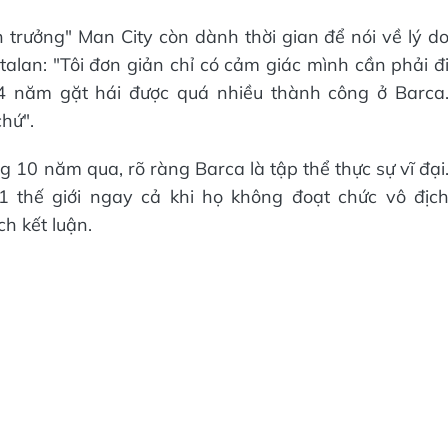
n trưởng" Man City còn dành thời gian để nói về lý d
talan: "Tôi đơn giản chỉ có cảm giác mình cần phải đ
 4 năm gặt hái được quá nhiều thành công ở Barca
hứ".
ong 10 năm qua, rõ ràng Barca là tập thể thực sự vĩ đại
1 thế giới ngay cả khi họ không đoạt chức vô địc
h kết luận.