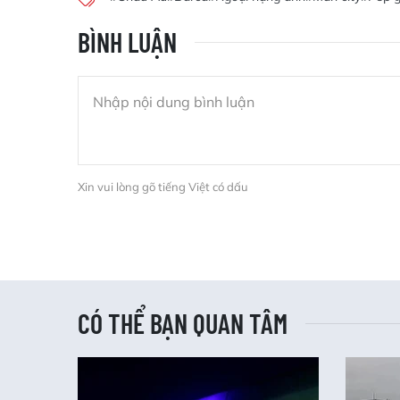
BÌNH LUẬN
Xin vui lòng gõ tiếng Việt có dấu
CÓ THỂ BẠN QUAN TÂM