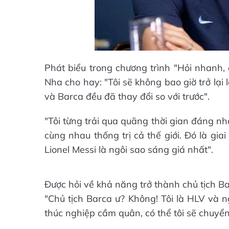
Phát biểu trong chương trình "Hỏi nhanh, 
Nha cho hay: "Tôi sẽ không bao giờ trở lại 
và Barca đều đã thay đổi so với trước".
"Tôi từng trải qua quãng thời gian đáng n
cùng nhau thống trị cả thế giới. Đó là gia
Lionel Messi là ngôi sao sáng giá nhất".
Được hỏi về khả năng trở thành chủ tịch Ba
"Chủ tịch Barca ư? Không! Tôi là HLV và ng
thúc nghiệp cầm quân, có thể tôi sẽ chuyển s