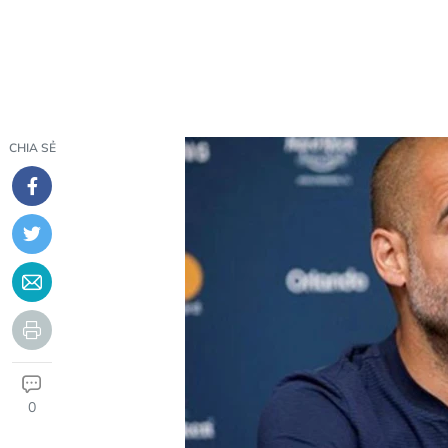
CHIA SẺ
0