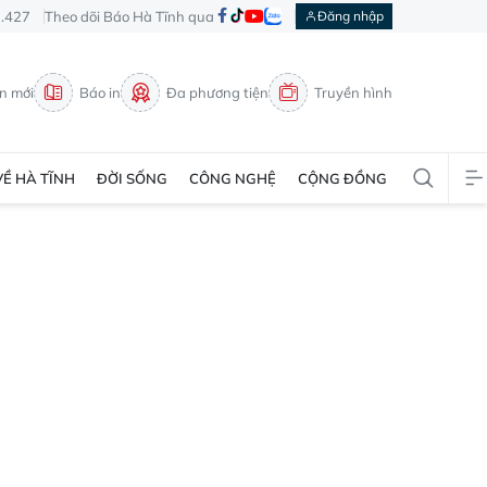
3.427
Theo dõi Báo Hà Tĩnh qua
Đăng nhập
in mới
Báo in
Đa phương tiện
Truyền hình
VỀ HÀ TĨNH
ĐỜI SỐNG
CÔNG NGHỆ
CỘNG ĐỒNG