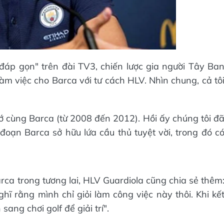
đáp gọn" trên đài TV3, chiến lược gia người Tây Ba
làm việc cho Barca với tư cách HLV. Nhìn chung, cả tô
hớ cùng Barca (từ 2008 đến 2012). Hồi ấy chúng tôi đ
i đoạn Barca sở hữu lứa cầu thủ tuyệt vời, trong đó c
rca trong tương lai, HLV Guardiola cũng chia sẻ thêm
hĩ rằng mình chỉ giỏi làm công việc này thôi. Khi kế
ang chơi golf để giải trí".