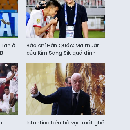
 Lan ở
Báo chí Hàn Quốc: Ma thuật
 B
của Kim Sang Sik quá đỉnh
n
Infantino bên bờ vực mất ghế