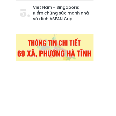
Việt Nam - Singapore:
Kiểm chứng sức mạnh nhà
vô địch ASEAN Cup
n
i
ã
ó
:
t