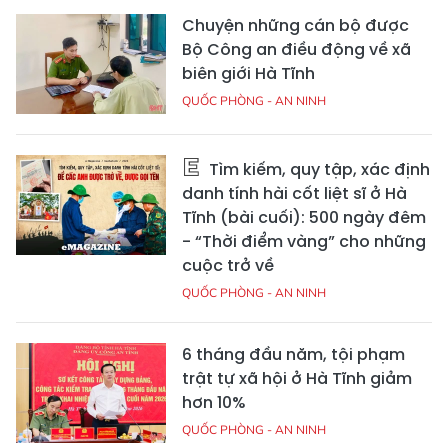
Chuyện những cán bộ được
Bộ Công an điều động về xã
biên giới Hà Tĩnh
QUỐC PHÒNG - AN NINH
Tìm kiếm, quy tập, xác định
danh tính hài cốt liệt sĩ ở Hà
Tĩnh (bài cuối): 500 ngày đêm
- “Thời điểm vàng” cho những
cuộc trở về
QUỐC PHÒNG - AN NINH
6 tháng đầu năm, tội phạm
trật tự xã hội ở Hà Tĩnh giảm
hơn 10%
QUỐC PHÒNG - AN NINH