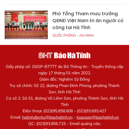
Phó Tổng Tham mưu trưởng
QĐND Việt Nam tri ân người có
công tại Hà Tĩnh
QUỐC PHÒNG - AN NINH
Giấy phép số: 15/GP-BTTTT do Bộ Thông tin - Truyền thông cấp
ngày 17 tháng 01 năm 2022.
Giám đốc: Nghiêm Sỹ Đống
Trụ sở chính: Số 22, đường Phan Đình Phùng, phường Thành
Sen, tỉnh Hà Tĩnh
Cơ sở 2: Số 01, đường Võ Liêm Sơn, phường Thành Sen, tỉnh Hà
Tĩnh
Điện thoại: (023)95.858.608 - (023)93.693.427
Email:
hatinhdientu@baohatinh.vn
-
toasoan@baohatinh.vn
QC: (023)93.856.715 - Email quảng cáo: