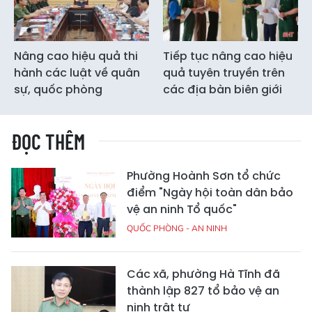
Nâng cao hiệu quả thi
Tiếp tục nâng cao hiệu
hành các luật về quân
quả tuyên truyền trên
sự, quốc phòng
các địa bàn biên giới
ĐỌC THÊM
Phường Hoành Sơn tổ chức
điểm "Ngày hội toàn dân bảo
vệ an ninh Tổ quốc"
QUỐC PHÒNG - AN NINH
Các xã, phường Hà Tĩnh đã
thành lập 827 tổ bảo vệ an
ninh trật tự