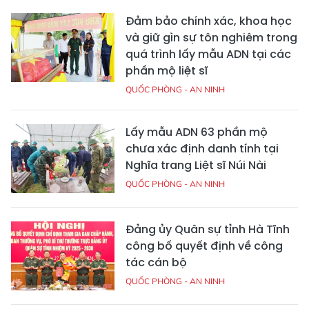
Đảm bảo chính xác, khoa học
và giữ gìn sự tôn nghiêm trong
quá trình lấy mẫu ADN tại các
phần mộ liệt sĩ
QUỐC PHÒNG - AN NINH
Lấy mẫu ADN 63 phần mộ
chưa xác định danh tính tại
Nghĩa trang Liệt sĩ Núi Nài
QUỐC PHÒNG - AN NINH
Đảng ủy Quân sự tỉnh Hà Tĩnh
công bố quyết định về công
tác cán bộ
QUỐC PHÒNG - AN NINH