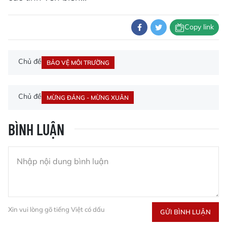
Copy link
Chủ đề
BẢO VỆ MÔI TRƯỜNG
Chủ đề
MỪNG ĐẢNG - MỪNG XUÂN
BÌNH LUẬN
Xin vui lòng gõ tiếng Việt có dấu
GỬI BÌNH LUẬN