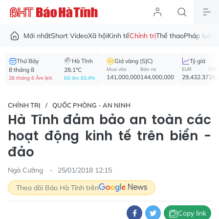
Mới nhất
Short Video
Xã hội
Kinh tế
Chính trị
Thể thao
Pháp luật
V
Thứ Bảy
Hà Tĩnh
Giá vàng (SJC)
Tỷ giá
8 tháng 8
28.1°C
Mua vào
Bán ra
EUR
USD
141,000,000
144,000,000
29,432.37
26,
26 tháng 6 Âm lịch
Độ ẩm 83.4%
CHÍNH TRỊ
QUỐC PHÒNG - AN NINH
Hà Tĩnh đảm bảo an toàn các
hoạt động kinh tế trên biển -
đảo
Ngà Cường
25/01/2018 12:15
Theo dõi Báo Hà Tĩnh trên
Copy link