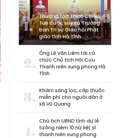
Thượng tọa Thích Chiếu
Tuệ được suy cử Trưởng
ban Trị sự Giáo hội Phật
giáo tỉnh Hà Tĩnh
Ông Lê Văn Liêm tái cử
chức Chủ tịch Hội Cựu
Thanh niên xung phong Hà
Tĩnh
Khám sàng lọc, cấp thuốc
miễn phí cho người dân ở
xã Vũ Quang
,
n
Chủ tịch UBND tỉnh dự lễ
tưởng niệm 10 nữ liệt sĩ
thanh niên xung phong