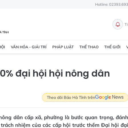
Hotline: 02393.69
T
HỘI
VĂN HÓA - GIẢI TRÍ
PHÁP LUẬT
THỂ THAO
THẾ GIỚI
0% đại hội hội nông dân
Theo dõi Báo Hà Tĩnh trên
 nông dân cấp xã, phường là bước quan trọng, đán
trách nhiệm của các cấp hội trước thềm Đại hội đạ