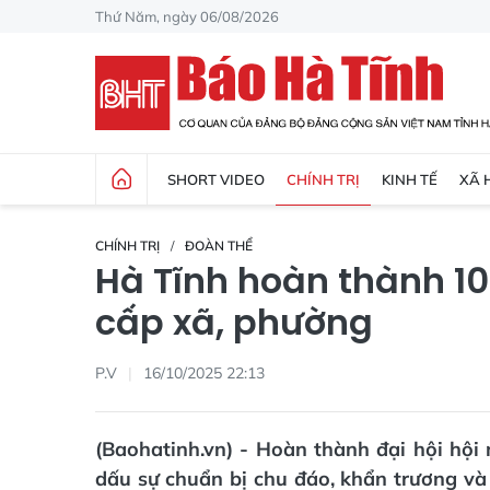
Thứ Năm, ngày 06/08/2026
SHORT VIDEO
CHÍNH TRỊ
KINH TẾ
XÃ 
CHÍNH TRỊ
ĐOÀN THỂ
Hà Tĩnh hoàn thành 10
cấp xã, phường
P.V
16/10/2025 22:13
(Baohatinh.vn) - Hoàn thành đại hội hội
dấu sự chuẩn bị chu đáo, khẩn trương và 