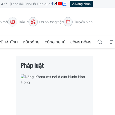
3.427
Theo dõi Báo Hà Tĩnh qua
Đăng nhập
in mới
Báo in
Đa phương tiện
Truyền hình
VỀ HÀ TĨNH
ĐỜI SỐNG
CÔNG NGHỆ
CỘNG ĐỒNG
Pháp luật
h
i