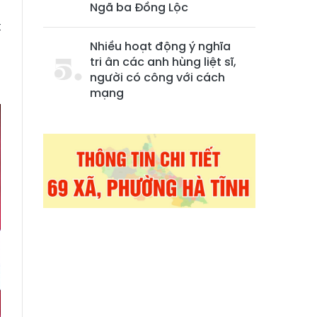
;
Ngã ba Đồng Lộc
t
g
Nhiều hoạt động ý nghĩa
tri ân các anh hùng liệt sĩ,
người có công với cách
mạng