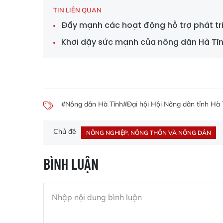
TIN LIÊN QUAN
Đẩy mạnh các hoạt động hỗ trợ phát tri
Khơi dậy sức mạnh của nông dân Hà Tĩnh
#Nông dân Hà Tĩnh
#Đại hội Hội Nông dân tỉnh Hà 
Chủ đề
NÔNG NGHIỆP, NÔNG THÔN VÀ NÔNG DÂN
BÌNH LUẬN