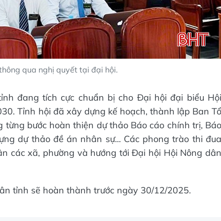
thông qua nghị quyết tại đại hội.
nh đang tích cực chuẩn bị cho Đại hội đại biểu Hộ
30. Tỉnh hội đã xây dựng kế hoạch, thành lập Ban T
g từng bước hoàn thiện dự thảo Báo cáo chính trị, Bá
ng dự thảo đề án nhân sự... Các phong trào thi đu
n các xã, phường và hướng tới Đại hội Hội Nông dâ
dân tỉnh sẽ hoàn thành trước ngày 30/12/2025.