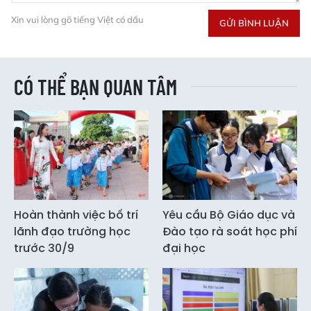
Xin vui lòng gõ tiếng Việt có dấu
GỬI BÌNH LUẬN
CÓ THỂ BẠN QUAN TÂM
Hoàn thành việc bố trí
Yêu cầu Bộ Giáo dục và
lãnh đạo trường học
Đào tạo rà soát học phí
trước 30/9
đại học