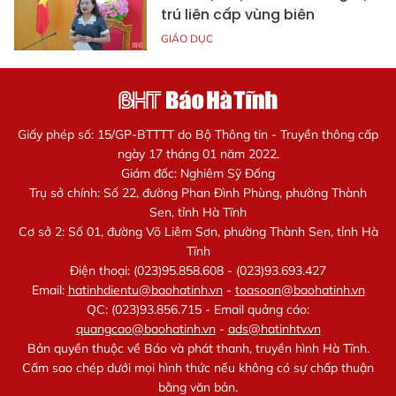
trú liên cấp vùng biên
GIÁO DỤC
Giấy phép số: 15/GP-BTTTT do Bộ Thông tin - Truyền thông cấp
ngày 17 tháng 01 năm 2022.
Giám đốc: Nghiêm Sỹ Đống
Trụ sở chính: Số 22, đường Phan Đình Phùng, phường Thành
Sen, tỉnh Hà Tĩnh
Cơ sở 2: Số 01, đường Võ Liêm Sơn, phường Thành Sen, tỉnh Hà
Tĩnh
Điện thoại: (023)95.858.608 - (023)93.693.427
Email:
hatinhdientu@baohatinh.vn
-
toasoan@baohatinh.vn
QC: (023)93.856.715 - Email quảng cáo:
quangcao@baohatinh.vn
-
ads@hatinhtv.vn
Bản quyền thuộc về Báo và phát thanh, truyền hình Hà Tĩnh.
Cấm sao chép dưới mọi hình thức nếu không có sự chấp thuận
bằng văn bản.