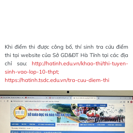
Khi điểm thi được công bố, thí sinh tra cứu điểm
thi tại website của Sở GD&ĐT Hà Tĩnh tại các địa
chỉ sau:
http://hatinh.edu.vn/khao-thi/thi-tuyen-
sinh-vao-lop-10-thpt;
https://hatinh.tsdc.edu.vn/tra-cuu-diem-thi