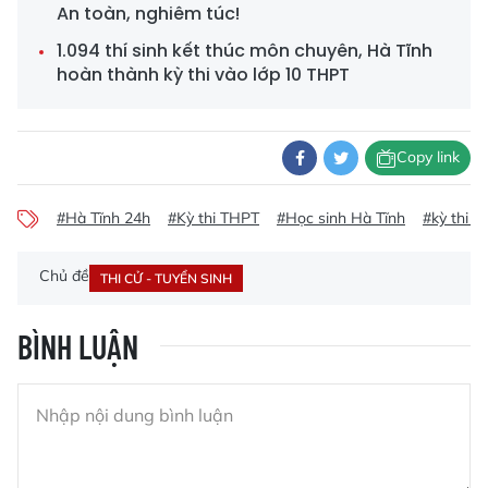
An toàn, nghiêm túc!
1.094 thí sinh kết thúc môn chuyên, Hà Tĩnh
hoàn thành kỳ thi vào lớp 10 THPT
Copy link
#Hà Tĩnh 24h
#Kỳ thi THPT
#Học sinh Hà Tĩnh
#kỳ thi v
Chủ đề
THI CỬ - TUYỂN SINH
BÌNH LUẬN