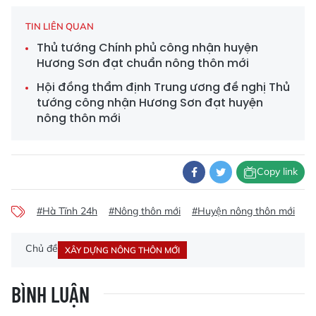
TIN LIÊN QUAN
Thủ tướng Chính phủ công nhận huyện
Hương Sơn đạt chuẩn nông thôn mới
Hội đồng thẩm định Trung ương đề nghị Thủ
tướng công nhận Hương Sơn đạt huyện
nông thôn mới
Copy link
#Hà Tĩnh 24h
#Nông thôn mới
#Huyện nông thôn mới
#
Chủ đề
XÂY DỰNG NÔNG THÔN MỚI
BÌNH LUẬN