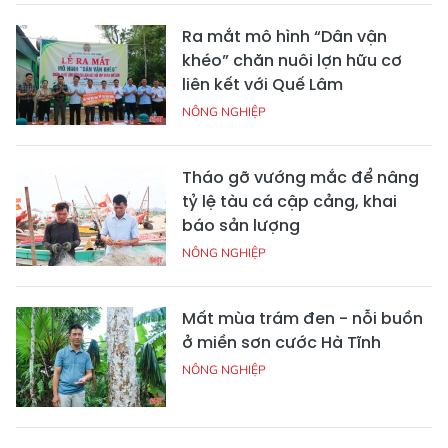
Ra mắt mô hình “Dân vận
khéo” chăn nuôi lợn hữu cơ
liên kết với Quế Lâm
NÔNG NGHIỆP
Tháo gỡ vướng mắc để nâng
tỷ lệ tàu cá cập cảng, khai
báo sản lượng
NÔNG NGHIỆP
Mất mùa trám đen - nỗi buồn
ở miền sơn cước Hà Tĩnh
NÔNG NGHIỆP