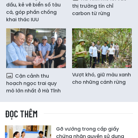
dấu, kẻ vẽ biển số tàu
thị trường tín chỉ
cá, góp phần chống
carbon từ rừng
khai thác IUU
Vượt khó, giữ màu xanh
Cận cảnh thu
cho những cánh rừng
hoạch ngọc trai quy
mô lớn nhất ở Hà Tĩnh
ĐỌC THÊM
Gỡ vướng trong cấp giấy
chứng nhận quyền sử dụng