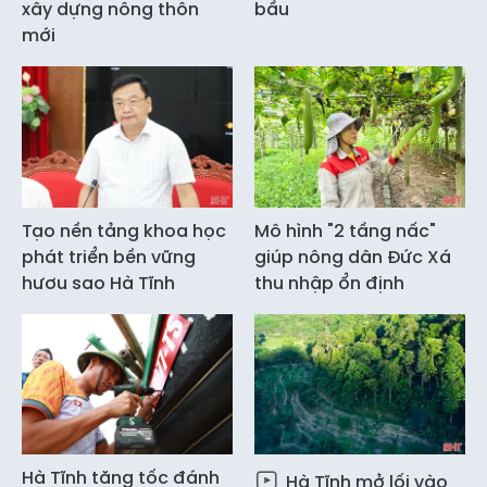
xây dựng nông thôn
bầu
mới
Tạo nền tảng khoa học
Mô hình "2 tầng nấc"
phát triển bền vững
giúp nông dân Đức Xá
hươu sao Hà Tĩnh
thu nhập ổn định
Hà Tĩnh tăng tốc đánh
Hà Tĩnh mở lối vào