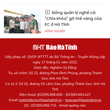
Đồng quản lý nghề cá:
"Chìa khóa" gỡ thẻ vàng của
EC ở Hà Tĩnh
NÔNG NGHIỆP
Giấy phép số: 15/GP-BTTTT do Bộ Thông tin - Truyền thông cấp
ngày 17 tháng 01 năm 2022.
Giám đốc: Nghiêm Sỹ Đống
Trụ sở chính: Số 22, đường Phan Đình Phùng, phường Thành
Sen, tỉnh Hà Tĩnh
Cơ sở 2: Số 01, đường Võ Liêm Sơn, phường Thành Sen, tỉnh Hà
Tĩnh
Điện thoại: (023)95.858.608 - (023)93.693.427
Email:
hatinhdientu@baohatinh.vn
-
toasoan@baohatinh.vn
QC: (023)93.856.715 - Email quảng cáo: