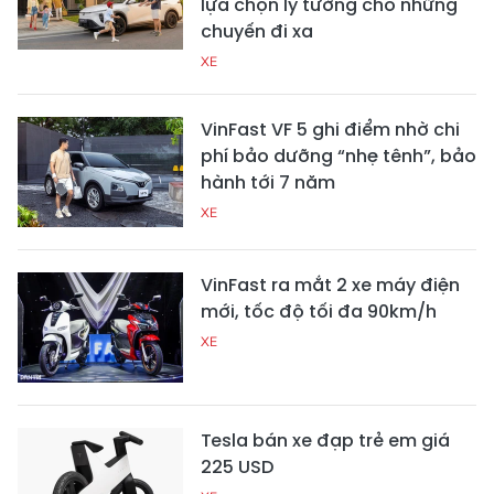
lựa chọn lý tưởng cho những
chuyến đi xa
XE
VinFast VF 5 ghi điểm nhờ chi
phí bảo dưỡng “nhẹ tênh”, bảo
hành tới 7 năm
XE
VinFast ra mắt 2 xe máy điện
mới, tốc độ tối đa 90km/h
XE
Tesla bán xe đạp trẻ em giá
225 USD