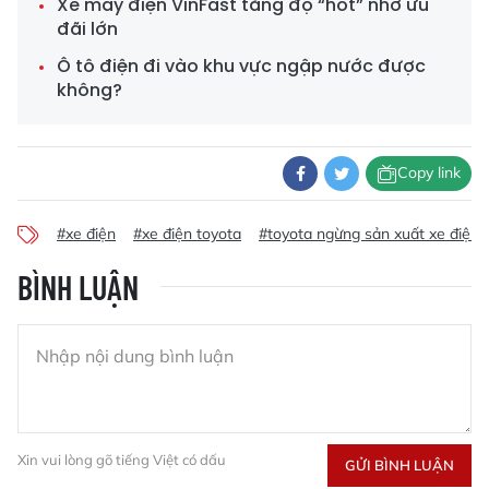
Xe máy điện VinFast tăng độ “hot” nhờ ưu
đãi lớn
Ô tô điện đi vào khu vực ngập nước được
không?
Copy link
#xe điện
#xe điện toyota
#toyota ngừng sản xuất xe điện
BÌNH LUẬN
Xin vui lòng gõ tiếng Việt có dấu
GỬI BÌNH LUẬN