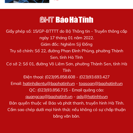
Giấy phép số: 15/GP-BTTTT do Bộ Thông tin - Truyền thông cấp
ngày 17 tháng 01 năm 2022.
Giám đốc: Nghiêm Sỹ Đống
Trụ sở chính: Số 22, đường Phan Đình Phùng, phường Thành
Sen, tỉnh Hà Tĩnh
Cơ sở 2: Số 01, đường Võ Liêm Sơn, phường Thành Sen, tỉnh Hà
Tĩnh
Điện thoại: (023)95.858.608 - (023)93.693.427
Email:
hatinhdientu@baohatinh.vn
-
toasoan@baohatinh.vn
QC: (023)93.856.715 - Email quảng cáo:
quangcao@baohatinh.vn
-
ads@hatinhtv.vn
Bản quyền thuộc về Báo và phát thanh, truyền hình Hà Tĩnh.
Cấm sao chép dưới mọi hình thức nếu không có sự chấp thuận
bằng văn bản.