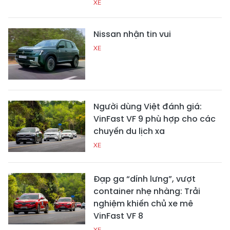
XE
Nissan nhận tin vui
XE
Người dùng Việt đánh giá:
VinFast VF 9 phù hợp cho các
chuyến du lịch xa
XE
Đạp ga “dính lưng”, vượt
container nhẹ nhàng: Trải
nghiệm khiến chủ xe mê
VinFast VF 8
XE