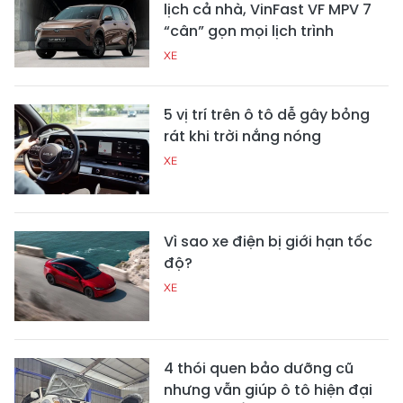
lịch cả nhà, VinFast VF MPV 7
“cân” gọn mọi lịch trình
XE
5 vị trí trên ô tô dễ gây bỏng
rát khi trời nắng nóng
XE
Vì sao xe điện bị giới hạn tốc
độ?
XE
4 thói quen bảo dưỡng cũ
nhưng vẫn giúp ô tô hiện đại