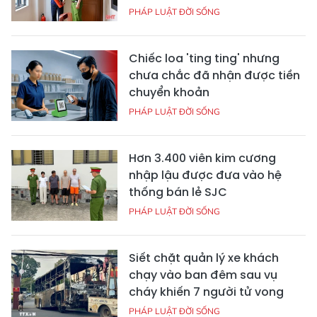
PHÁP LUẬT ĐỜI SỐNG
Chiếc loa 'ting ting' nhưng
chưa chắc đã nhận được tiền
chuyển khoản
PHÁP LUẬT ĐỜI SỐNG
Hơn 3.400 viên kim cương
nhập lậu được đưa vào hệ
thống bán lẻ SJC
PHÁP LUẬT ĐỜI SỐNG
Siết chặt quản lý xe khách
chạy vào ban đêm sau vụ
cháy khiến 7 người tử vong
PHÁP LUẬT ĐỜI SỐNG