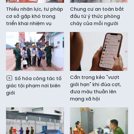
Thiếu nhân lực, tư pháp
Chung cư an toàn bắt
cơ sở gặp khó trong
đầu từ ý thức phòng
triển khai nhiệm vụ
cháy của mỗi người
Cẩn trọng kẻo "vượt
Số hóa công tác tố
giới hạn" khi đùa cợt,
giác tội phạm nơi biên
đưa mâu thuẫn lên
giới
mạng xã hội