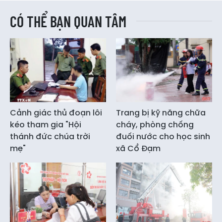
CÓ THỂ BẠN QUAN TÂM
Cảnh giác thủ đoạn lôi
Trang bị kỹ năng chữa
kéo tham gia "Hội
cháy, phòng chống
thánh đức chúa trời
đuối nước cho học sinh
mẹ"
xã Cổ Đạm