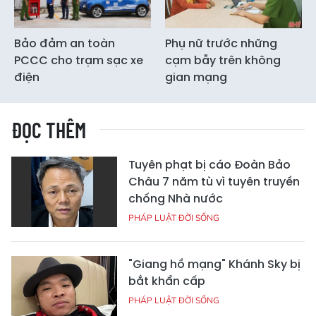
Bảo đảm an toàn
Phụ nữ trước những
PCCC cho trạm sạc xe
cạm bẫy trên không
điện
gian mạng
ĐỌC THÊM
Tuyên phạt bị cáo Đoàn Bảo
Châu 7 năm tù vì tuyên truyền
chống Nhà nước
PHÁP LUẬT ĐỜI SỐNG
"Giang hồ mạng" Khánh Sky bị
bắt khẩn cấp
PHÁP LUẬT ĐỜI SỐNG