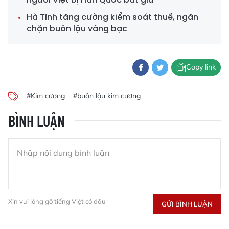
Hà Tĩnh tăng cường kiểm soát thuế, ngăn
chặn buôn lậu vàng bạc
Copy link
#Kim cương
#buôn lậu kim cương
BÌNH LUẬN
Xin vui lòng gõ tiếng Việt có dấu
GỬI BÌNH LUẬN