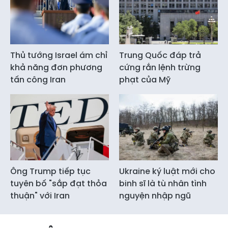
Thủ tướng Israel ám chỉ
Trung Quốc đáp trả
khả năng đơn phương
cứng rắn lệnh trừng
tấn công Iran
phạt của Mỹ
Ông Trump tiếp tục
Ukraine ký luật mới cho
tuyên bố "sắp đạt thỏa
binh sĩ là tù nhân tình
thuận" với Iran
nguyện nhập ngũ