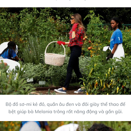
Bộ đồ sơ-mi kẻ đỏ, quần âu đen và đôi giày thể thao đế
bệt giúp bà Melania trông rất năng động và gần gũi.