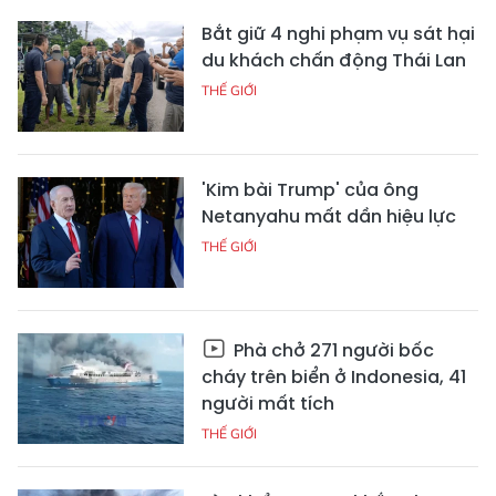
Bắt giữ 4 nghi phạm vụ sát hại
du khách chấn động Thái Lan
THẾ GIỚI
'Kim bài Trump' của ông
Netanyahu mất dần hiệu lực
THẾ GIỚI
Phà chở 271 người bốc
cháy trên biển ở Indonesia, 41
người mất tích
THẾ GIỚI