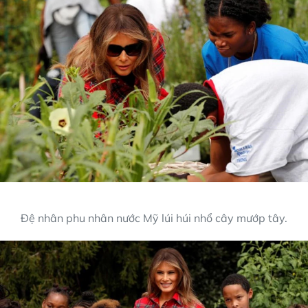
Đệ nhân phu nhân nước Mỹ lúi húi nhổ cây mướp tây.