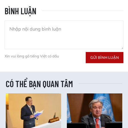
BÌNH LUẬN
Xin vui lòng gõ tiếng Việt có dấu
GỬI BÌNH LUẬN
CÓ THỂ BẠN QUAN TÂM