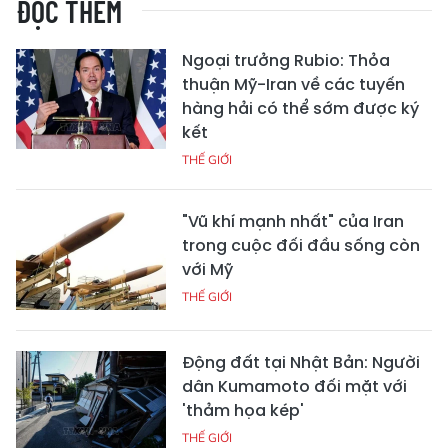
ĐỌC THÊM
Ngoại trưởng Rubio: Thỏa
thuận Mỹ-Iran về các tuyến
hàng hải có thể sớm được ký
kết
THẾ GIỚI
"Vũ khí mạnh nhất" của Iran
trong cuộc đối đầu sống còn
với Mỹ
THẾ GIỚI
Động đất tại Nhật Bản: Người
dân Kumamoto đối mặt với
'thảm họa kép'
THẾ GIỚI