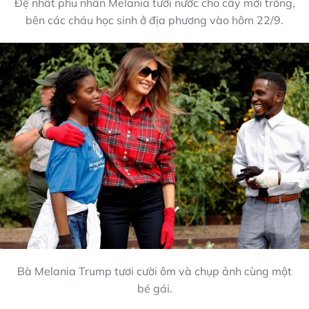
Đệ nhất phu nhân Melania tưới nước cho cây mới trồng,
bên các cháu học sinh ở địa phương vào hôm 22/9.
Bà Melania Trump tươi cười ôm và chụp ảnh cùng một
bé gái.