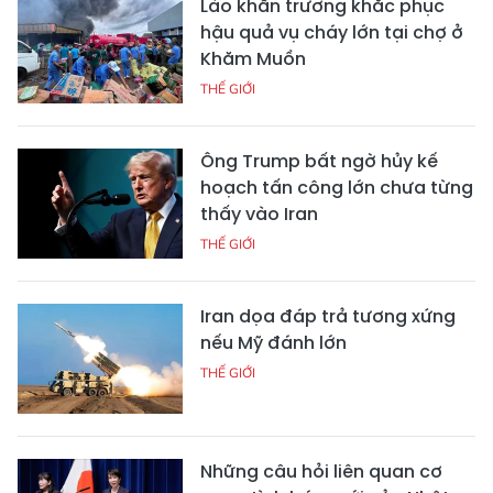
Lào khẩn trương khắc phục
hậu quả vụ cháy lớn tại chợ ở
Khăm Muồn
THẾ GIỚI
Ông Trump bất ngờ hủy kế
hoạch tấn công lớn chưa từng
thấy vào Iran
THẾ GIỚI
Iran dọa đáp trả tương xứng
nếu Mỹ đánh lớn
THẾ GIỚI
Những câu hỏi liên quan cơ