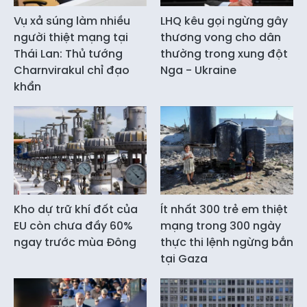
Vụ xả súng làm nhiều
LHQ kêu gọi ngừng gây
người thiệt mạng tại
thương vong cho dân
Thái Lan: Thủ tướng
thường trong xung đột
Charnvirakul chỉ đạo
Nga - Ukraine
khẩn
Kho dự trữ khí đốt của
Ít nhất 300 trẻ em thiệt
EU còn chưa đầy 60%
mạng trong 300 ngày
ngay trước mùa Đông
thực thi lệnh ngừng bắn
tại Gaza