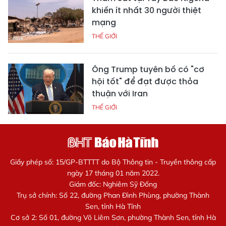
khiến ít nhất 30 người thiệt
mạng
THẾ GIỚI
Ông Trump tuyên bố có "cơ
hội tốt" để đạt được thỏa
thuận với Iran
THẾ GIỚI
Giấy phép số: 15/GP-BTTTT do Bộ Thông tin - Truyền thông cấp
ngày 17 tháng 01 năm 2022.
Giám đốc: Nghiêm Sỹ Đống
Trụ sở chính: Số 22, đường Phan Đình Phùng, phường Thành
Sen, tỉnh Hà Tĩnh
Cơ sở 2: Số 01, đường Võ Liêm Sơn, phường Thành Sen, tỉnh Hà