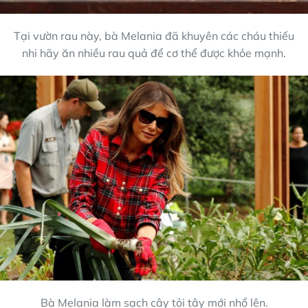
Tại vườn rau này, bà Melania đã khuyên các cháu thiếu
nhi hãy ăn nhiều rau quả để cơ thể được khỏe mạnh.
Bà Melania làm sạch cây tỏi tây mới nhổ lên.