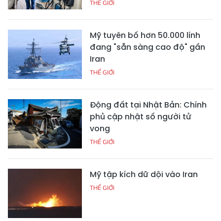
THẾ GIỚI
Mỹ tuyên bố hơn 50.000 lính
đang "sẵn sàng cao độ" gần
Iran
THẾ GIỚI
Động đất tại Nhật Bản: Chính
phủ cập nhật số người tử
vong
THẾ GIỚI
Mỹ tập kích dữ dội vào Iran
THẾ GIỚI