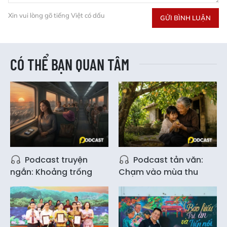
Xin vui lòng gõ tiếng Việt có dấu
GỬI BÌNH LUẬN
CÓ THỂ BẠN QUAN TÂM
Podcast truyện
Podcast tản văn:
ngắn: Khoảng trống
Chạm vào mùa thu