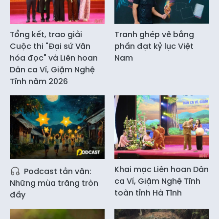
Tổng kết, trao giải
Tranh ghép vẽ bằng
Cuộc thi "Đại sứ Văn
phấn đạt kỷ lục Việt
hóa đọc" và Liên hoan
Nam
Dân ca Ví, Giặm Nghệ
Tĩnh năm 2026
Khai mạc Liên hoan Dân
Podcast tản văn:
ca Ví, Giặm Nghệ Tĩnh
Những mùa trăng tròn
toàn tỉnh Hà Tĩnh
đầy