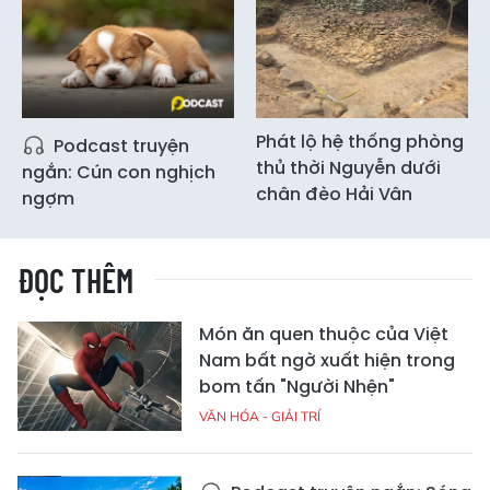
Phát lộ hệ thống phòng
Podcast truyện
thủ thời Nguyễn dưới
ngắn: Cún con nghịch
chân đèo Hải Vân
ngợm
ĐỌC THÊM
Món ăn quen thuộc của Việt
Nam bất ngờ xuất hiện trong
bom tấn "Người Nhện"
VĂN HÓA - GIẢI TRÍ