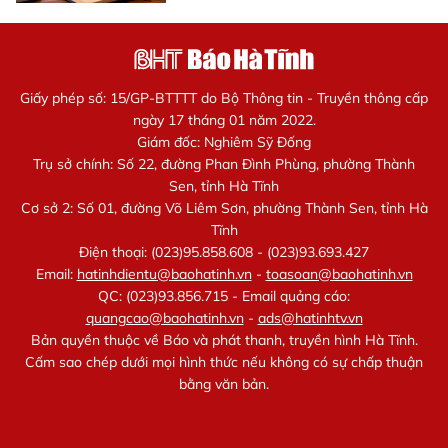
Giấy phép số: 15/GP-BTTTT do Bộ Thông tin - Truyền thông cấp
ngày 17 tháng 01 năm 2022.
Giám đốc: Nghiêm Sỹ Đống
Trụ sở chính: Số 22, đường Phan Đình Phùng, phường Thành
Sen, tỉnh Hà Tĩnh
Cơ sở 2: Số 01, đường Võ Liêm Sơn, phường Thành Sen, tỉnh Hà
Tĩnh
Điện thoại: (023)95.858.608 - (023)93.693.427
Email:
hatinhdientu@baohatinh.vn
-
toasoan@baohatinh.vn
QC: (023)93.856.715 - Email quảng cáo:
quangcao@baohatinh.vn
-
ads@hatinhtv.vn
Bản quyền thuộc về Báo và phát thanh, truyền hình Hà Tĩnh.
Cấm sao chép dưới mọi hình thức nếu không có sự chấp thuận
bằng văn bản.