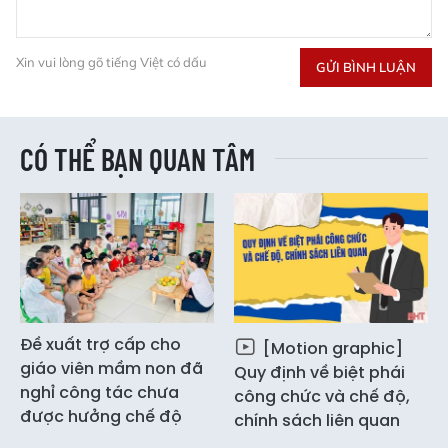
Xin vui lòng gõ tiếng Việt có dấu
GỬI BÌNH LUẬN
CÓ THỂ BẠN QUAN TÂM
Đề xuất trợ cấp cho
[Motion graphic]
giáo viên mầm non đã
Quy định về biệt phái
nghỉ công tác chưa
công chức và chế độ,
được hưởng chế độ
chính sách liên quan