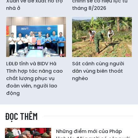
Xuân về đề xuất hỗ trợ
chính sẽ có hiệu lực từ
nhà ở
tháng 8/2026
LĐLĐ tỉnh và BIDV Hà
Sát cánh cùng người
Tĩnh hợp tác nâng cao
dân vùng biên thoát
chất lượng phục vụ
nghèo
đoàn viên, người lao
động
ĐỌC THÊM
Những điểm mới của Pháp