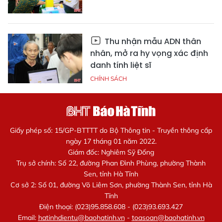
Thu nhận mẫu ADN thân
nhân, mở ra hy vọng xác định
danh tính liệt sĩ
CHÍNH SÁCH
Giấy phép số: 15/GP-BTTTT do Bộ Thông tin - Truyền thông cấp
ngày 17 tháng 01 năm 2022.
Giám đốc: Nghiêm Sỹ Đống
Trụ sở chính: Số 22, đường Phan Đình Phùng, phường Thành
Sen, tỉnh Hà Tĩnh
Cơ sở 2: Số 01, đường Võ Liêm Sơn, phường Thành Sen, tỉnh Hà
Tĩnh
Điện thoại: (023)95.858.608 - (023)93.693.427
Email:
hatinhdientu@baohatinh.vn
-
toasoan@baohatinh.vn