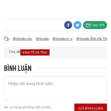
Copy link
#Honda city
#Honda
#Honda cr-v
#Honda Ôtô Hà Tĩnh
Chủ đề
KINH TẾ HÀ TĨNH
BÌNH LUẬN
Xin vui lòng gõ tiếng Việt có dấu
GỬI BÌNH LUẬN