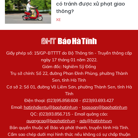
có tránh được xử phạt giao
thông?
XE
Giấy phép số: 15/GP-BTTTT do Bộ Thông tin - Truyền thông cấp
ngày 17 tháng 01 năm 2022.
Giám đốc: Nghiêm Sỹ Đống
Trụ sở chính: Số 22, đường Phan Đình Phùng, phường Thành
Sen, tỉnh Hà Tĩnh
Cơ sở 2: Số 01, đường Võ Liêm Sơn, phường Thành Sen, tỉnh Hà
Tĩnh
Điện thoại: (023)95.858.608 - (023)93.693.427
Email:
hatinhdientu@baohatinh.vn
-
toasoan@baohatinh.vn
QC: (023)93.856.715 - Email quảng cáo:
quangcao@baohatinh.vn
-
ads@hatinhtv.vn
Bản quyền thuộc về Báo và phát thanh, truyền hình Hà Tĩnh.
Cấm sao chép dưới mọi hình thức nếu không có sự chấp thuận