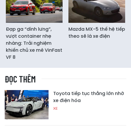
Đạp ga “dính lưng”,
Mazda MX-5 thế hệ tiếp
vượt container nhẹ
theo sẽ là xe điện
nhàng: Trải nghiệm
khiến chủ xe mê VinFast
VF 8
ĐỌC THÊM
Toyota tiếp tục thắng lớn nhờ
xe điện hóa
XE