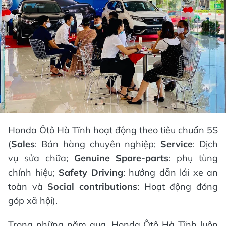
Honda Ôtô Hà Tĩnh hoạt động theo tiêu chuẩn 5S
(
Sales
: Bán hàng chuyên nghiệp;
Service
: Dịch
vụ sửa chữa;
Genuine Spare-parts
: phụ tùng
chính hiệu;
Safety Driving
: hướng dẫn lái xe an
toàn và
Social contributions
: Hoạt động đóng
góp xã hội).
Trong những năm qua, Honda Ôtô Hà Tĩnh luôn