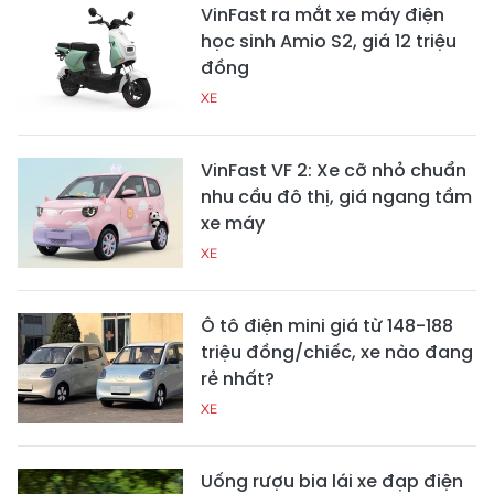
VinFast ra mắt xe máy điện
học sinh Amio S2, giá 12 triệu
đồng
XE
VinFast VF 2: Xe cỡ nhỏ chuẩn
nhu cầu đô thị, giá ngang tầm
xe máy
XE
Ô tô điện mini giá từ 148-188
triệu đồng/chiếc, xe nào đang
rẻ nhất?
XE
Uống rượu bia lái xe đạp điện