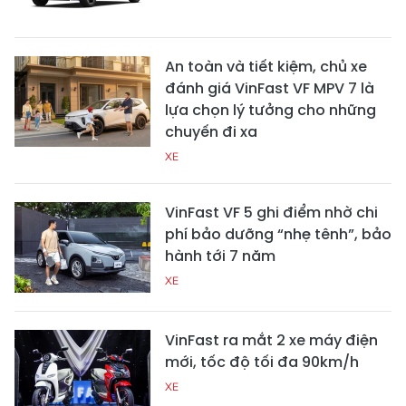
An toàn và tiết kiệm, chủ xe
đánh giá VinFast VF MPV 7 là
lựa chọn lý tưởng cho những
chuyến đi xa
XE
VinFast VF 5 ghi điểm nhờ chi
phí bảo dưỡng “nhẹ tênh”, bảo
hành tới 7 năm
XE
VinFast ra mắt 2 xe máy điện
mới, tốc độ tối đa 90km/h
XE