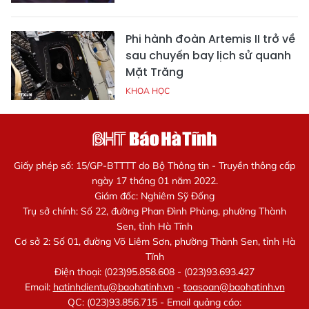
Phi hành đoàn Artemis II trở về
sau chuyến bay lịch sử quanh
Mặt Trăng
KHOA HỌC
Giấy phép số: 15/GP-BTTTT do Bộ Thông tin - Truyền thông cấp
ngày 17 tháng 01 năm 2022.
Giám đốc: Nghiêm Sỹ Đống
Trụ sở chính: Số 22, đường Phan Đình Phùng, phường Thành
Sen, tỉnh Hà Tĩnh
Cơ sở 2: Số 01, đường Võ Liêm Sơn, phường Thành Sen, tỉnh Hà
Tĩnh
Điện thoại: (023)95.858.608 - (023)93.693.427
Email:
hatinhdientu@baohatinh.vn
-
toasoan@baohatinh.vn
QC: (023)93.856.715 - Email quảng cáo: