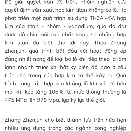
Để giải quyết vấn đề trên, nhóm nghiên cứu
quyết định sản xuất hợp kim titan không có lỗ. Họ
phát triển một quá trình sử dụng Ti-6Al-4V, hợp
kim của titan - nhôm - vanadium, qua đó đạt
được độ chịu mỏi cao nhất trong số những hợp
kim titan đã biết cho tới nay. Theo Zhang
Zhenjun, quá trình bắt đầu với hoạt động ép
đẳng nhiệt nóng để loại bỏ lỗ khí, tiếp theo là làm
lạnh nhanh trước khi bất kỳ biến đổi nào ở cấu
trúc bên trong của hợp kim có thể xảy ra. Quá
trình cung cấp hợp kim không lỗ khí với độ bền
mỏi khi kéo tăng 106%, từ mức thông thường là
475 MPa lên 978 Mpa, lập kỷ lục thế giới.
Zhang Zhenjun cho biết thành tựu trên hứa hẹn
nhiều ứng dụng trong các ngành công nghiệp