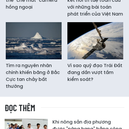
thể "che mắt" camera
kết nối trí tuệ toàn cầu
hồng ngoại
với những bài toán
phát triển của Việt Nam
Tìm ra nguyên nhân
Vì sao quỹ đạo Trái Đất
chính khiến băng ở Bắc
đang dần vượt tầm
Cực tan chảy bất
kiểm soát?
thường
ĐỌC THÊM
Khi nông sản địa phương
được "nâng hạng" bằng công