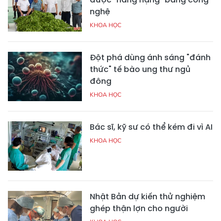
nghệ
KHOA HỌC
Đột phá dùng ánh sáng "đánh
thức" tế bào ung thư ngủ
đông
KHOA HỌC
Bác sĩ, kỹ sư có thể kém đi vì AI
KHOA HỌC
Nhật Bản dự kiến thử nghiệm
ghép thận lợn cho người