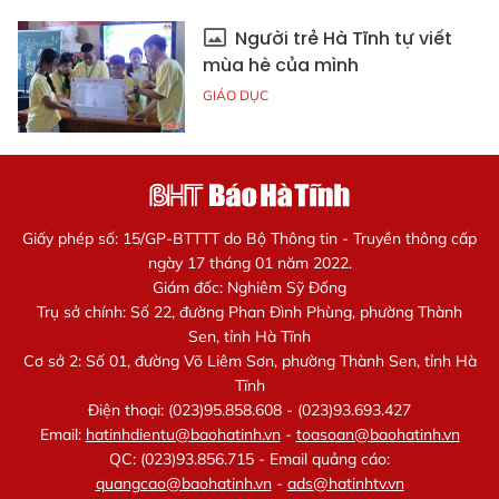
Người trẻ Hà Tĩnh tự viết
mùa hè của mình
GIÁO DỤC
Giấy phép số: 15/GP-BTTTT do Bộ Thông tin - Truyền thông cấp
ngày 17 tháng 01 năm 2022.
Giám đốc: Nghiêm Sỹ Đống
Trụ sở chính: Số 22, đường Phan Đình Phùng, phường Thành
Sen, tỉnh Hà Tĩnh
Cơ sở 2: Số 01, đường Võ Liêm Sơn, phường Thành Sen, tỉnh Hà
Tĩnh
Điện thoại: (023)95.858.608 - (023)93.693.427
Email:
hatinhdientu@baohatinh.vn
-
toasoan@baohatinh.vn
QC: (023)93.856.715 - Email quảng cáo:
quangcao@baohatinh.vn
-
ads@hatinhtv.vn