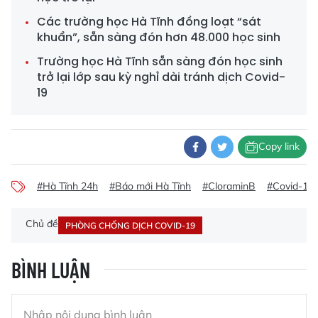
Các trường học Hà Tĩnh đồng loạt “sát
khuẩn”, sẵn sàng đón hơn 48.000 học sinh
Trường học Hà Tĩnh sẵn sàng đón học sinh
trở lại lớp sau kỳ nghỉ dài tránh dịch Covid-
19
Copy link
#Hà Tĩnh 24h
#Báo mới Hà Tĩnh
#CloraminB
#Covid-19
Chủ đề
PHÒNG CHỐNG DỊCH COVID-19
BÌNH LUẬN