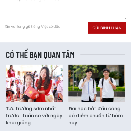
Xin vui lòng gõ tiếng Việt có dấu
GỬI BÌNH LUẬN
CÓ THỂ BẠN QUAN TÂM
Tựu trường sớm nhất
Đại học bắt đầu công
trước 1 tuần so với ngày
bố điểm chuẩn từ hôm
khai giảng
nay