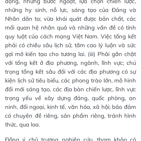
động, những bước ngoặt, lựa chọn chiến lược,
những hy sinh, nỗ lực, sáng tạo của Đảng và
Nhân dân ta; vừa khái quát được bản chất, các
mối quan hệ nhân quả và những vấn đề có tính
quy luật của cách mạng Việt Nam. Việc tổng kết
phải có chiều sâu lịch sử, tầm cao lý luận và sức
gợi mở kiến tạo cho tương lai. (iii) Phải gắn chặt
với tổng kết ở địa phương, ngành, lĩnh vực; chú
trọng tổng kết sâu đối với các địa phương có sự
kiện lịch sử tiêu biểu, các phong trào lớn, mô hình
đổi mới sáng tạo, các địa bàn chiến lược, lĩnh vực
trọng yếu về xây dựng đảng, quốc phòng, an
ninh, đối ngoại, kinh tế, văn hóa, xã hội; bảo đảm
có chuyên đề riêng, sản phẩm riêng, tránh hình
thức, qua loa.
Đồng ý chủ trương nghiên cứu, tham khảo có