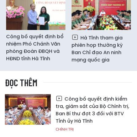
Công bố quyết định bổ
Hà Tĩnh tham gia
nhiệm Phó Chánh Văn
phiên họp thường kỳ
phòng Đoàn ĐBQH và
Ban Chỉ đạo An ninh
HĐND tỉnh Hà Tĩnh
mạng quốc gia
ĐỌC THÊM
Công bố quyết định kiểm
tra, giám sát của Bộ Chính trị,
Ban Bí thư đợt 3 đối với BTV
Tỉnh ủy Hà Tĩnh
CHÍNH TRỊ