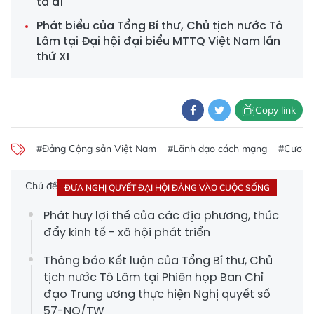
ta đi
Phát biểu của Tổng Bí thư, Chủ tịch nước Tô
Lâm tại Đại hội đại biểu MTTQ Việt Nam lần
thứ XI
Copy link
#Đảng Cộng sản Việt Nam
#Lãnh đạo cách mạng
#Cương 
Chủ đề
ĐƯA NGHỊ QUYẾT ĐẠI HỘI ĐẢNG VÀO CUỘC SỐNG
Phát huy lợi thế của các địa phương, thúc
đẩy kinh tế - xã hội phát triển
Thông báo Kết luận của Tổng Bí thư, Chủ
tịch nước Tô Lâm tại Phiên họp Ban Chỉ
đạo Trung ương thực hiện Nghị quyết số
57-NQ/TW