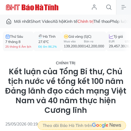
Mới nhất
Short Video
Xã hội
Kinh tế
Chính trị
Thể thao
Pháp luật
V
Thứ Sáu
Hà Tĩnh
Giá vàng (SJC)
Tỷ giá
7 tháng 8
27.6°C
Mua vào
Bán ra
EUR
USD
139,200,000
142,200,000
29,457.39
26,
25 tháng 6 Âm lịch
Độ ẩm 86.2%
CHÍNH TRỊ
Kết luận của Tổng Bí thư, Chủ
tịch nước về tổng kết 100 năm
Đảng lãnh đạo cách mạng Việt
Nam và 40 năm thực hiện
Cương lĩnh
25/05/2026 00:19
Theo dõi Báo Hà Tĩnh trên