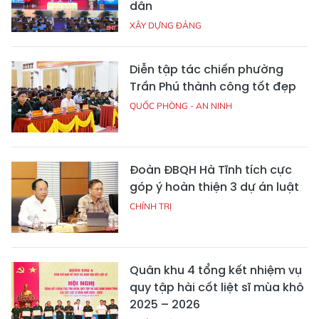
dân
XÂY DỰNG ĐẢNG
Diễn tập tác chiến phường
Trần Phú thành công tốt đẹp
QUỐC PHÒNG - AN NINH
Đoàn ĐBQH Hà Tĩnh tích cực
góp ý hoàn thiện 3 dự án luật
CHÍNH TRỊ
Quân khu 4 tổng kết nhiệm vụ
quy tập hài cốt liệt sĩ mùa khô
2025 – 2026