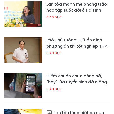
Lan tỏa mạnh mẽ phong trào
học tập suốt đời ở Hà Tĩnh
GIÁO DỤC
Phó Thủ tướng: Giữ ổn định
phương án thi tốt nghiệp THPT
GIÁO DỤC
Điểm chuẩn chưa công bố,
"bẫy" lừa tuyển sinh đã giăng
GIÁO DỤC
Lan tỏa lòng biết ơn qua