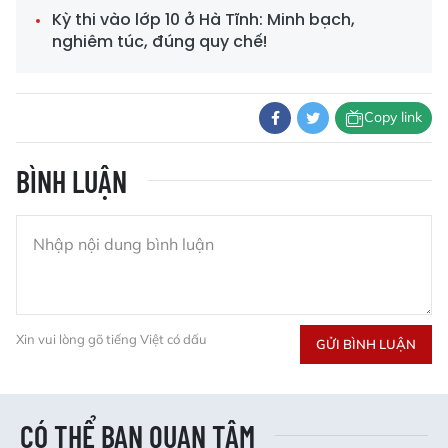
Kỳ thi vào lớp 10 ở Hà Tĩnh: Minh bạch,
nghiêm túc, đúng quy chế!
Copy link
BÌNH LUẬN
Xin vui lòng gõ tiếng Việt có dấu
GỬI BÌNH LUẬN
CÓ THỂ BẠN QUAN TÂM