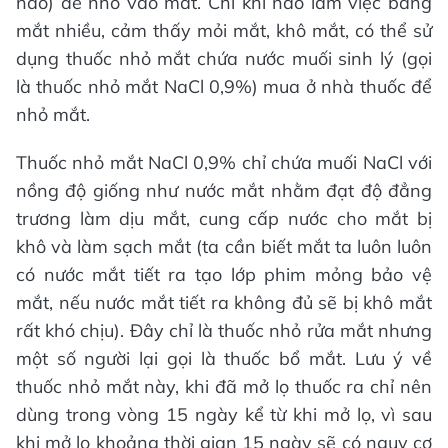
nào) để nhỏ vào mắt. Chỉ khi nào làm việc bằng
mắt nhiều, cảm thấy mỏi mắt, khô mắt, có thể sử
dụng thuốc nhỏ mắt chứa nước muối sinh lý (gọi
là thuốc nhỏ mắt NaCl 0,9%) mua ở nhà thuốc để
nhỏ mắt.
Thuốc nhỏ mắt NaCl 0,9% chỉ chứa muối NaCl với
nồng độ giống như nước mắt nhằm đạt độ đẳng
trương làm dịu mắt, cung cấp nước cho mắt bị
khô và làm sạch mắt (ta cần biết mắt ta luôn luôn
có nước mắt tiết ra tạo lớp phim mỏng bảo vệ
mắt, nếu nước mắt tiết ra không đủ sẽ bị khô mắt
rất khó chịu). Đây chỉ là thuốc nhỏ rửa mắt nhưng
một số người lại gọi là thuốc bổ mắt. Lưu ý về
thuốc nhỏ mắt này, khi đã mở lọ thuốc ra chỉ nên
dùng trong vòng 15 ngày kể từ khi mở lọ, vì sau
khi mở lọ khoảng thời gian 15 ngày sẽ có nguy cơ