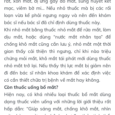
rát, xốn mắt, dị ứng gây đỏ mắt, sung huyết kết
mạc, viêm bờ mi… Nếu nhỏ thuốc mà bị các rối
loạn vừa kể phải ngưng ngay và nên đến khám
bác sĩ nếu bác sĩ đã chỉ định dùng thuốc này.
Khi nhỏ mắt bằng thuốc nhỏ mắt để rửa mắt, làm
dịu mắt, hoặc dùng “nước mắt nhân tạo” để
chống khô mắt cũng cần lưu ý, nhỏ mắt một thời
gian thấy cải thiện thì ngưng, chỉ khi nào triệu
chứng mỏi mắt, khô mắt tái phát mới dùng thuốc
nhỏ mắt trở lại. Nếu thấy thị lực mắt bị giảm nên
đi đến bác sĩ nhãn khoa khám để xác định việc
có cần thiết chữa trị bệnh về mắt hay không.
Còn thuốc uống bổ mắt?
Hiện nay, có khá nhiều loại thuốc bổ mắt dùng
dạng thuốc viên uống với những lời giới thiệu rất
hấp dẫn: “Giúp sáng mắt, chống khô mắt, nhìn