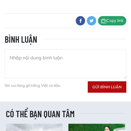
Copy link
BÌNH LUẬN
Xin vui lòng gõ tiếng Việt có dấu
GỬI BÌNH LUẬN
CÓ THỂ BẠN QUAN TÂM