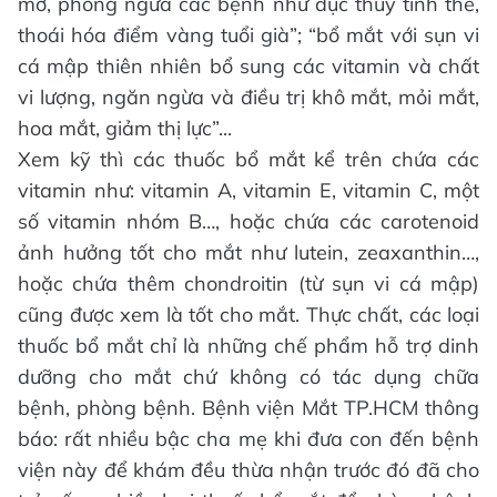
mờ, phòng ngừa các bệnh như đục thủy tinh thể,
thoái hóa điểm vàng tuổi già”; “bổ mắt với sụn vi
cá mập thiên nhiên bổ sung các vitamin và chất
vi lượng, ngăn ngừa và điều trị khô mắt, mỏi mắt,
hoa mắt, giảm thị lực”...
Xem kỹ thì các thuốc bổ mắt kể trên chứa các
vitamin như: vitamin A, vitamin E, vitamin C, một
số vitamin nhóm B…, hoặc chứa các carotenoid
ảnh hưởng tốt cho mắt như lutein, zeaxanthin…,
hoặc chứa thêm chondroitin (từ sụn vi cá mập)
cũng được xem là tốt cho mắt. Thực chất, các loại
thuốc bổ mắt chỉ là những chế phẩm hỗ trợ dinh
dưỡng cho mắt chứ không có tác dụng chữa
bệnh, phòng bệnh. Bệnh viện Mắt TP.HCM thông
báo: rất nhiều bậc cha mẹ khi đưa con đến bệnh
viện này để khám đều thừa nhận trước đó đã cho