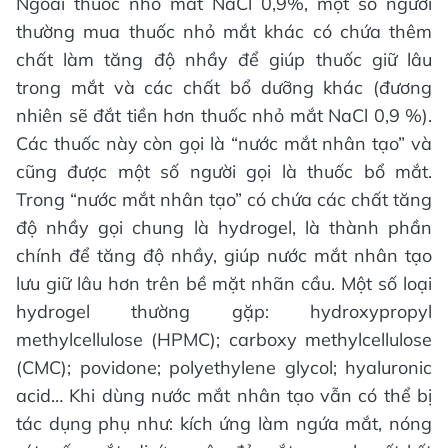
Ngoài thuốc nhỏ mắt NaCl 0,9%, một số người
thường mua thuốc nhỏ mắt khác có chứa thêm
chất làm tăng độ nhầy để giúp thuốc giữ lâu
trong mắt và các chất bổ dưỡng khác (đương
nhiên sẽ đắt tiền hơn thuốc nhỏ mắt NaCl 0,9 %).
Các thuốc này còn gọi là “nước mắt nhân tạo” và
cũng được một số người gọi là thuốc bổ mắt.
Trong “nước mắt nhân tạo” có chứa các chất tăng
độ nhầy gọi chung là hydrogel, là thành phần
chính để tăng độ nhầy, giúp nước mắt nhân tạo
lưu giữ lâu hơn trên bề mặt nhãn cầu. Một số loại
hydrogel thường gặp: hydroxypropyl
methylcellulose (HPMC); carboxy methylcellulose
(CMC); povidone; polyethylene glycol; hyaluronic
acid… Khi dùng nước mắt nhân tạo vẫn có thể bị
tác dụng phụ như: kích ứng làm ngứa mắt, nóng