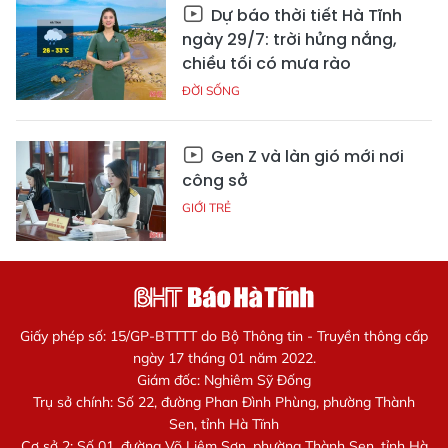
Dự báo thời tiết Hà Tĩnh
ngày 29/7: trời hửng nắng,
chiều tối có mưa rào
ĐỜI SỐNG
Gen Z và làn gió mới nơi
công sở
GIỚI TRẺ
Giấy phép số: 15/GP-BTTTT do Bộ Thông tin - Truyền thông cấp
ngày 17 tháng 01 năm 2022.
Giám đốc: Nghiêm Sỹ Đống
Trụ sở chính: Số 22, đường Phan Đình Phùng, phường Thành
Sen, tỉnh Hà Tĩnh
Cơ sở 2: Số 01, đường Võ Liêm Sơn, phường Thành Sen, tỉnh Hà