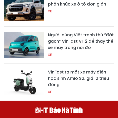
phân khúc xe ô tô đơn giản
XE
Người dùng Việt tranh thủ “đặt
gạch” VinFast VF 2 để thay thế
xe máy trong nội đô
XE
VinFast ra mắt xe máy điện
học sinh Amio S2, giá 12 triệu
đồng
XE