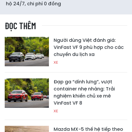
hộ 24/7, chi phí 0 đồng
ĐỌC THÊM
Người dùng Việt đánh giá:
VinFast VF 9 phù hợp cho các
chuyến du lịch xa
XE
Đạp ga “dính lưng”, vượt
container nhẹ nhàng: Trải
nghiệm khiến chủ xe mê
VinFast VF 8
XE
Mazda MX-5 thế hệ tiếp theo