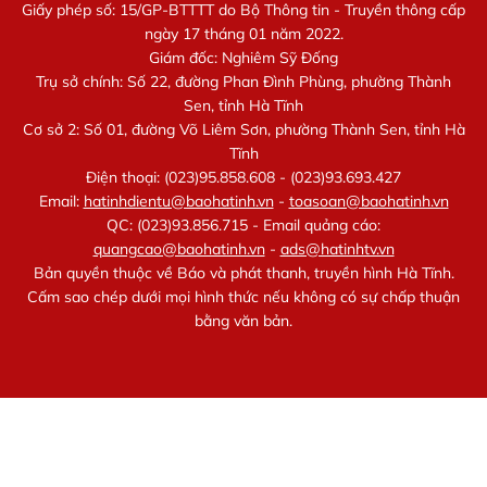
Giấy phép số: 15/GP-BTTTT do Bộ Thông tin - Truyền thông cấp
ngày 17 tháng 01 năm 2022.
Giám đốc: Nghiêm Sỹ Đống
Trụ sở chính: Số 22, đường Phan Đình Phùng, phường Thành
Sen, tỉnh Hà Tĩnh
Cơ sở 2: Số 01, đường Võ Liêm Sơn, phường Thành Sen, tỉnh Hà
Tĩnh
Điện thoại: (023)95.858.608 - (023)93.693.427
Email:
hatinhdientu@baohatinh.vn
-
toasoan@baohatinh.vn
QC: (023)93.856.715 - Email quảng cáo:
quangcao@baohatinh.vn
-
ads@hatinhtv.vn
Bản quyền thuộc về Báo và phát thanh, truyền hình Hà Tĩnh.
Cấm sao chép dưới mọi hình thức nếu không có sự chấp thuận
bằng văn bản.