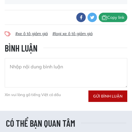
Copy link
#xe ô tô giảm giá
#loại xe ô tô giảm giá
BÌNH LUẬN
Xin vui lòng gõ tiếng Việt có dấu
GỬI BÌNH LUẬN
CÓ THỂ BẠN QUAN TÂM