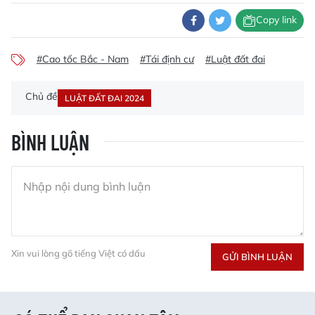
Copy link
#Cao tốc Bắc - Nam
#Tái định cư
#Luật đất đai
Chủ đề
LUẬT ĐẤT ĐAI 2024
BÌNH LUẬN
Xin vui lòng gõ tiếng Việt có dấu
GỬI BÌNH LUẬN