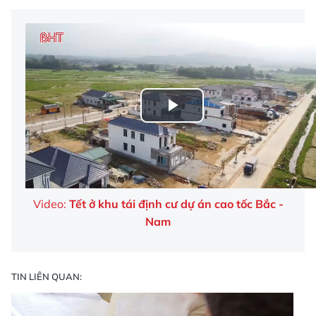
Play
Video
Video:
Tết ở khu tái định cư dự án cao tốc Bắc -
Nam
TIN LIÊN QUAN: