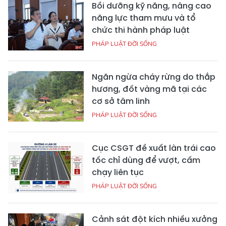
Bồi dưỡng kỹ năng, nâng cao
năng lực tham mưu và tổ
chức thi hành pháp luật
PHÁP LUẬT ĐỜI SỐNG
Ngăn ngừa cháy rừng do thắp
hương, đốt vàng mã tại các
cơ sở tâm linh
PHÁP LUẬT ĐỜI SỐNG
Cục CSGT đề xuất làn trái cao
tốc chỉ dùng để vượt, cấm
chạy liên tục
PHÁP LUẬT ĐỜI SỐNG
Cảnh sát đột kích nhiều xưởng