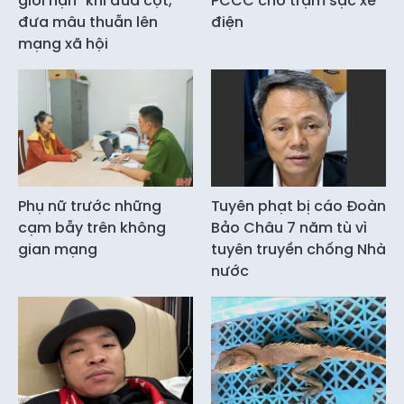
giới hạn" khi đùa cợt,
PCCC cho trạm sạc xe
đưa mâu thuẫn lên
điện
mạng xã hội
Phụ nữ trước những
Tuyên phạt bị cáo Đoàn
cạm bẫy trên không
Bảo Châu 7 năm tù vì
gian mạng
tuyên truyền chống Nhà
nước