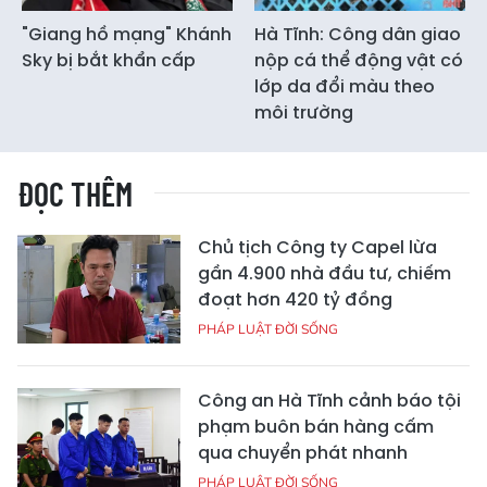
"Giang hồ mạng" Khánh
Hà Tĩnh: Công dân giao
Sky bị bắt khẩn cấp
nộp cá thể động vật có
lớp da đổi màu theo
môi trường
ĐỌC THÊM
Chủ tịch Công ty Capel lừa
gần 4.900 nhà đầu tư, chiếm
đoạt hơn 420 tỷ đồng
PHÁP LUẬT ĐỜI SỐNG
Công an Hà Tĩnh cảnh báo tội
phạm buôn bán hàng cấm
qua chuyển phát nhanh
PHÁP LUẬT ĐỜI SỐNG