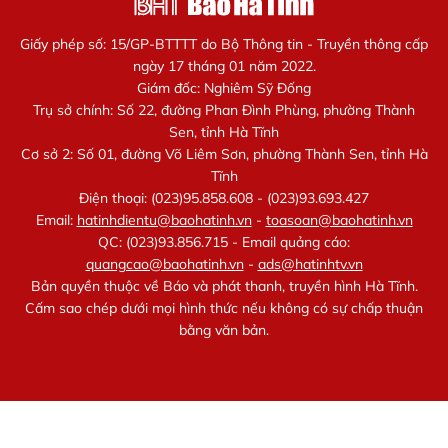
Giấy phép số: 15/GP-BTTTT do Bộ Thông tin - Truyền thông cấp
ngày 17 tháng 01 năm 2022.
Giám đốc: Nghiêm Sỹ Đống
Trụ sở chính: Số 22, đường Phan Đình Phùng, phường Thành
Sen, tỉnh Hà Tĩnh
Cơ sở 2: Số 01, đường Võ Liêm Sơn, phường Thành Sen, tỉnh Hà
Tĩnh
Điện thoại: (023)95.858.608 - (023)93.693.427
Email:
hatinhdientu@baohatinh.vn
-
toasoan@baohatinh.vn
QC: (023)93.856.715 - Email quảng cáo:
quangcao@baohatinh.vn
-
ads@hatinhtv.vn
Bản quyền thuộc về Báo và phát thanh, truyền hình Hà Tĩnh.
Cấm sao chép dưới mọi hình thức nếu không có sự chấp thuận
bằng văn bản.