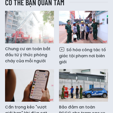
CÓ THỂ BẠN QUAN TÂM
Chung cư an toàn bắt
Số hóa công tác tố
đầu từ ý thức phòng
giác tội phạm nơi biên
cháy của mỗi người
giới
Cẩn trọng kẻo "vượt
Bảo đảm an toàn