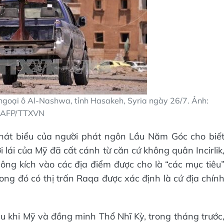
 ngoại ô Al-Nashwa, tỉnh Hasakeh, Syria ngày 26/7. Ảnh:
AFP/TTXVN
át biểu của người phát ngôn Lầu Năm Góc cho biế
lái của Mỹ đã cất cánh từ căn cứ không quân Incirlik
ông kích vào các địa điểm được cho là “các mục tiêu
ong đó có thị trấn Raqa được xác định là cứ địa chín
u khi Mỹ và đồng minh Thổ Nhĩ Kỳ, trong tháng trước