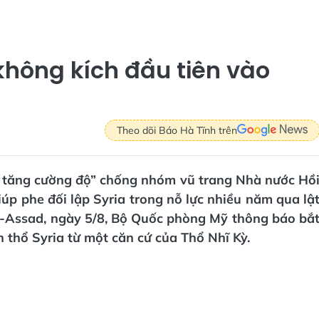
không kích đầu tiên vào
Theo dõi Báo Hà Tĩnh trên
a tăng cường độ” chống nhóm vũ trang Nhà nước Hồ
giúp phe đối lập Syria trong nỗ lực nhiều năm qua lậ
l-Assad, ngày 5/8, Bộ Quốc phòng Mỹ thông báo bắ
 thổ Syria từ một căn cứ của Thổ Nhĩ Kỳ.