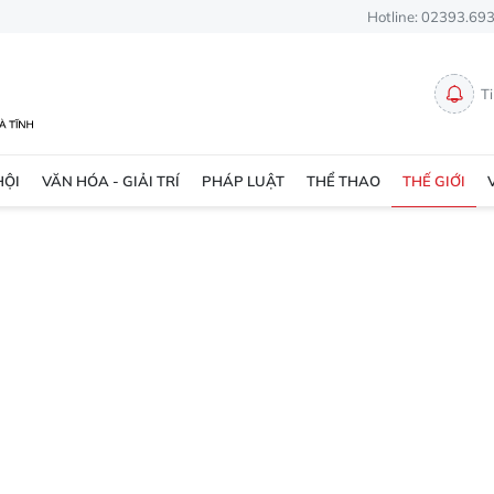
Hotline: 02393.69
T
HỘI
VĂN HÓA - GIẢI TRÍ
PHÁP LUẬT
THỂ THAO
THẾ GIỚI