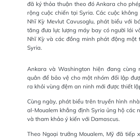
đã ký thỏa thuận theo đó Ankara cho ph
rộng cuộc chiến tại Syria. Các cuộc không
Nhĩ Kỳ Mevlut Cavusoglu, phát biểu với b
tăng đưa lực lượng máy bay có người lái v
Nhĩ Kỳ và các đồng minh phát động một t
Syria.
Ankara và Washington hiện đang cùng 
quân để bảo vệ cho một nhóm đối lập được 
ra khỏi vùng đệm an ninh mới được thiết lập
Cùng ngày, phát biểu trên truyền hình nhà
al-Moualem khẳng định Syria ủng hộ các nỗ
và tham khảo ý kiến với Damascus.
Theo Ngoại trưởng Moualem, Mỹ đã tiếp x