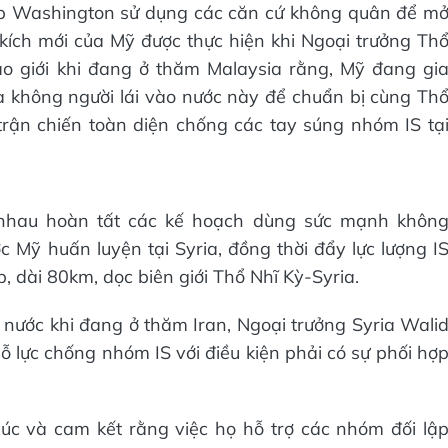
ép Washington sử dụng các căn cứ không quân để m
 kích mới của Mỹ được thực hiện khi Ngoại trưởng Th
áo giới khi đang ở thăm Malaysia rằng, Mỹ đang gi
à không người lái vào nước này để chuẩn bị cùng Th
rận chiến toàn diện chống các tay súng nhóm IS tạ
nhau hoàn tất các kế hoạch dùng sức mạnh khôn
Mỹ huấn luyện tại Syria, đồng thời đẩy lực lượng I
, dài 80km, dọc biên giới Thổ Nhĩ Kỳ-Syria.
 nước khi đang ở thăm Iran, Ngoại trưởng Syria Wali
 lực chống nhóm IS với điều kiện phải có sự phối hợ
úc và cam kết rằng việc họ hỗ trợ các nhóm đối lậ