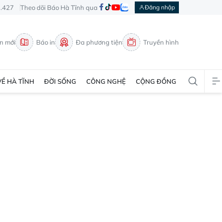
3.427
Theo dõi Báo Hà Tĩnh qua
Đăng nhập
in mới
Báo in
Đa phương tiện
Truyền hình
VỀ HÀ TĨNH
ĐỜI SỐNG
CÔNG NGHỆ
CỘNG ĐỒNG