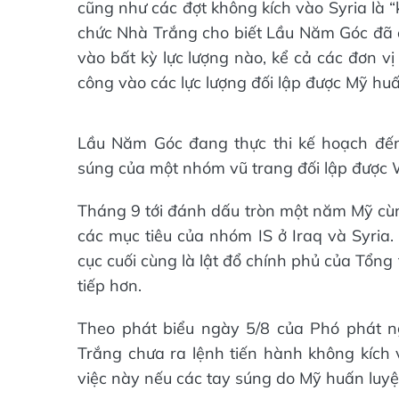
cũng như các đợt không kích vào Syria là 
chức Nhà Trắng cho biết Lầu Năm Góc đ
vào bất kỳ lực lượng nào, kể cả các đơn v
công vào các lực lượng đối lập được Mỹ huấ
Lầu Năm Góc đang thực thi kế hoạch đến
súng của một nhóm vũ trang đối lập được W
Tháng 9 tới đánh dấu tròn một năm Mỹ cùn
các mục tiêu của nhóm IS ở Iraq và Syria.
cục cuối cùng là lật đổ chính phủ của Tổng
tiếp hơn.
Theo phát biểu ngày 5/8 của Phó phát n
Trắng chưa ra lệnh tiến hành không kích 
việc này nếu các tay súng do Mỹ huấn luyệ