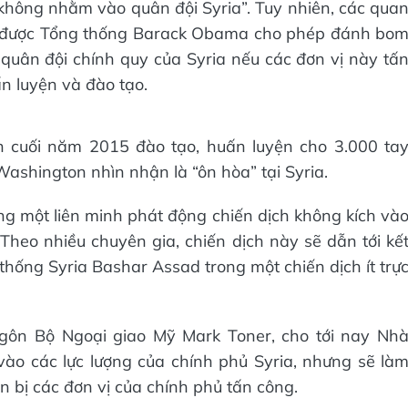
“không nhằm vào quân đội Syria”. Tuy nhiên, các qua
ã được Tổng thống Barack Obama cho phép đánh bo
ị quân đội chính quy của Syria nếu các đơn vị này tấ
n luyện và đào tạo.
 cuối năm 2015 đào tạo, huấn luyện cho 3.000 ta
ashington nhìn nhận là “ôn hòa” tại Syria.
g một liên minh phát động chiến dịch không kích và
 Theo nhiều chuyên gia, chiến dịch này sẽ dẫn tới kế
 thống Syria Bashar Assad trong một chiến dịch ít trự
gôn Bộ Ngoại giao Mỹ Mark Toner, cho tới nay Nh
vào các lực lượng của chính phủ Syria, nhưng sẽ là
n bị các đơn vị của chính phủ tấn công.