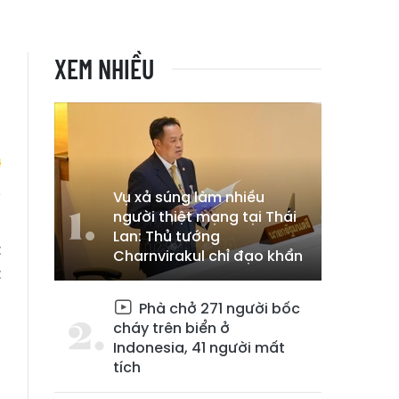
XEM NHIỀU
Vụ xả súng làm nhiều
người thiệt mạng tại Thái
i
Lan: Thủ tướng
t
Charnvirakul chỉ đạo khẩn
t
Phà chở 271 người bốc
cháy trên biển ở
Indonesia, 41 người mất
tích