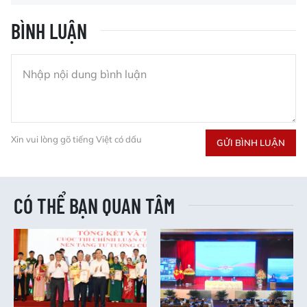
BÌNH LUẬN
Xin vui lòng gõ tiếng Việt có dấu
GỬI BÌNH LUẬN
CÓ THỂ BẠN QUAN TÂM