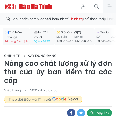
Mới nhất
Short Video
Xã hội
Kinh tế
Chính trị
Thể thao
Pháp luật
V
Thứ Năm
Hà Tĩnh
Giá vàng (SJC)
Tỷ giá
6 tháng 8
25.2°C
Mua vào
Bán ra
EUR
USD
139,700,000
142,700,000
29,510.05
26,
24 tháng 6 Âm lịch
Độ ẩm 90.5%
CHÍNH TRỊ
XÂY DỰNG ĐẢNG
Nâng cao chất lượng xử lý đơn
thư của ủy ban kiểm tra các
cấp
Việt Hùng
29/09/2023 07:36
Theo dõi Báo Hà Tĩnh trên
Copy link