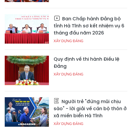
Ban Chấp hành Đảng bộ
tỉnh Hà Tĩnh sơ kết nhiệm vụ 6
tháng đầu năm 2026
XÂY DỰNG ĐẢNG
Quy định về thi hành Điều lệ
Đảng
XÂY DỰNG ĐẢNG
Người trẻ "đứng mũi chịu
sào" - lời giải về cán bộ thôn ở
xã miền biển Hà Tĩnh
XÂY DỰNG ĐẢNG