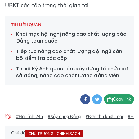
UBKT các cấp trong thời gian tới.
TIN LIÊN QUAN
Khai mạc hội nghị nâng cao chất lượng báo
Đảng toàn quốc
Tiếp tục nâng cao chất lượng đội ngũ cán
bộ kiểm tra các cấp
Thị xã Kỳ Anh quan tâm xây dựng tổ chức cơ
sở đảng, nâng cao chất lượng đảng viên
Copy link
#Hà Tĩnh 24h
#Xây dựng Đảng
#Đơn thư khiếu nại
#Hội 
Chủ đề
CHỦ TRƯƠNG - CHÍNH SÁCH