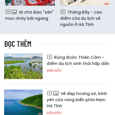
Đi chợ Đạo "săn"
Tháng Bảy - cao
mực nháy bãi ngang
điểm của du lịch về
nguồn ở Hà Tĩnh
ĐỌC THÊM
Rừng đước Thiên Cầm -
điểm du lịch sinh thái hấp dẫn
ĐIỂM ĐẾN
Vẻ đẹp hoang sơ, bình
yên của vùng biển phía Nam
Hà Tĩnh
ĐIỂM ĐẾN