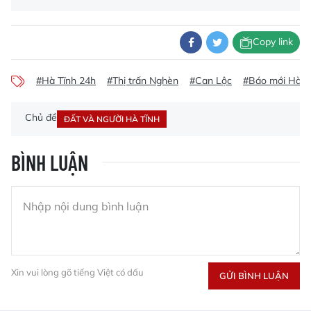
Copy link
#Hà Tĩnh 24h
#Thị trấn Nghèn
#Can Lộc
#Báo mới Hà T
Chủ đề
ĐẤT VÀ NGƯỜI HÀ TĨNH
BÌNH LUẬN
Xin vui lòng gõ tiếng Việt có dấu
GỬI BÌNH LUẬN