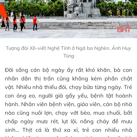
Tượng đài Xô-viết Nghệ Tĩnh ở Ngã ba Nghèn.
Ảnh Huy
Tùng
Đời sống cán bộ ngày ấy rất khó khăn, bà con
nhân dân thị trấn cũng không kém phần chật
vật. Nhiều nhà thiếu đói, chạy bữa từng ngày. Trẻ
con ỏng eo, người già gầy yếu, bệnh tật hoành
hành. Nhân viên bệnh viện, giáo viên, cán bộ nhà
nào cũng nuôi lợn, chạy vớt bèo, mua chuối, bất
chấp ngày mưa rét, lụt lội, nắng cháy để mưu
sinh... Thịt cá là thứ xa xỉ, trẻ con nhiều nhà