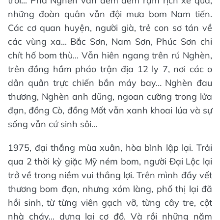
trời... Phà Nghèn vẫn đêm đêm rậm rịch xe qua,
những đoàn quân vẫn đội mưa bom Nam tiến.
Các cơ quan huyện, người già, trẻ con sơ tán về
các vùng xa... Bắc Sơn, Nam Sơn, Phúc Sơn chi
chít hố bom thù... Vẫn hiên ngang trên rú Nghèn,
trên đồng hầm pháo trận địa 12 ly 7, nơi các o
dân quân trực chiến bắn máy bay… Nghèn đau
thương, Nghèn anh dũng, ngoan cường trong lửa
đạn, đồng Cò, đồng Mốt vẫn xanh khoai lúa và sự
sống vẫn cứ sinh sôi...
1975, đại thắng mùa xuân, hòa bình lập lại. Trải
qua 2 thời kỳ giặc Mỹ ném bom, người Đại Lộc lại
trở về trong niềm vui thắng lợi. Trên mình đầy vết
thương bom đạn, nhưng xóm làng, phố thị lại đã
hồi sinh, từ từng viên gạch vỡ, từng cây tre, cột
nhà cháy... dựng lại cơ đồ. Và rồi những năm