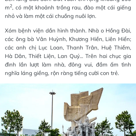
2
m
, có một khoảnh trồng rau, đào một cái giếng
nhỏ và làm một cái chuồng nuôi lợn.
Xóm bệnh viện dần hình thành. Nhà o Hồng Đài,
các ông bà Vân Huỳnh, Khương Hiền, Liên Hiển;
các anh chị Lục Loan, Thanh Trân, Huệ Thiềm,
Hà Dân, Thiết Liện, Lan Quý... Trên hai chục gia
đình lần lượt làm nhà, đông vui, đầm ấm tình
nghĩa láng giềng, rộn ràng tiếng cười con trẻ.