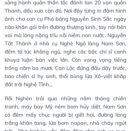
sông hành quân thần tốc đánh tan 20 vạn quân
Thanh, dấu xưa còn đó. Nơi đây từng in đậm hình
ảnh cha con cụ Phó bảng Nguyễn Sinh Sắc ngày
nào khăn gói trên đường thượng kinh, tay nải bên
vai mà lòng nặng trĩu nỗi niềm non nước. Nguyễn
Tất Thành ở nhà cụ Nghè Ngô làng Nam Sơn,
đêm tá túc không ngủ, nghe các bậc chí sĩ canh
khuya luận bàn việc lớn. Còn vang vọng tiếng
trống năm ba mươi, Can Lộc đứng đầu dậy trước,
bao chiến sĩ hy sinh, thổi bùng lửa Xô-viết khắp
đất trời Nghệ Tĩnh...
Rồi Nghèn trải qua những năm tháng chiến
tranh, máy bay Mỹ ném bom hủy diệt. Nam Sơn
có đêm mấy chục người bị giết hại, đường làng
trắng khăn tang, lửa bom napan, nhà cháy ngút