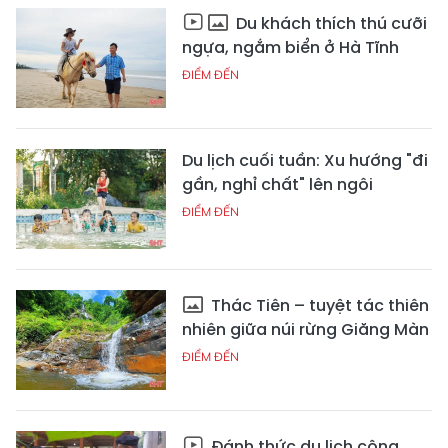
Du khách thích thú cưỡi
ngựa, ngắm biển ở Hà Tĩnh
ĐIỂM ĐẾN
Du lịch cuối tuần: Xu hướng "đi
gần, nghỉ chất" lên ngôi
ĐIỂM ĐẾN
Thác Tiên – tuyệt tác thiên
nhiên giữa núi rừng Giăng Màn
ĐIỂM ĐẾN
Đánh thức du lịch cộng