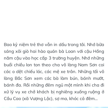
Bao kỷ niệm trẻ thơ vẫn in dấu trong tôi. Nhớ bữa
sáng xôi giò hai hào quán bà Loan với cậu Hồng
năm cậu vào học cấp 3 trường huyện. Nhớ những
buổi chiều lon ton theo cha vô làng Nam Sơn coi
các o dệt chiếu lác, các mệ xe trân. Những tối vô
làng Bắc Sơn xem các bà làm bún, bánh mướt,
bánh đa. Rồi những đêm ngủ một mình khi cha đi
xử lý vụ xe chở khách bị nghiêng xuống ruộng ở
Cầu Cao (xã Vượng Lộc), sợ ma, khóc cả đêm...