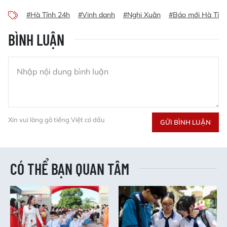
#Hà Tĩnh 24h
#Vinh danh
#Nghi Xuân
#Báo mới Hà Tĩnh
BÌNH LUẬN
Xin vui lòng gõ tiếng Việt có dấu
GỬI BÌNH LUẬN
CÓ THỂ BẠN QUAN TÂM