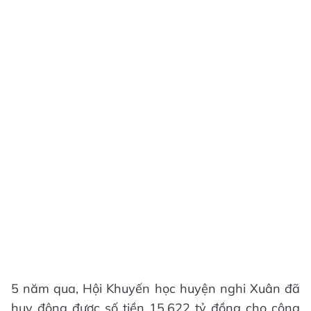
5 năm qua, Hội Khuyến học huyện nghi Xuân đã
huy động được số tiền 15,622 tỷ đồng cho công