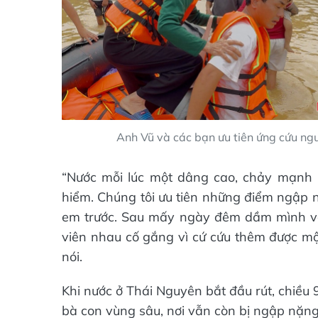
Anh Vũ và các bạn ưu tiên ứng cứu ngư
“Nước mỗi lúc một dâng cao, chảy mạnh 
hiểm. Chúng tôi ưu tiên những điểm ngập nặ
em trước. Sau mấy ngày đêm dầm mình vớ
viên nhau cố gắng vì cứ cứu thêm được một
nói.
Khi nước ở Thái Nguyên bắt đầu rút, chiều 
bà con vùng sâu, nơi vẫn còn bị ngập nặng