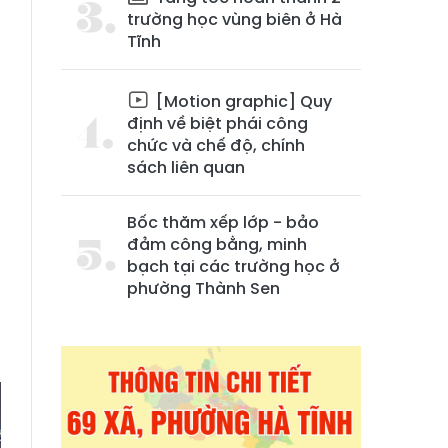
trường học vùng biên ở Hà
Tĩnh
[Motion graphic] Quy
định về biệt phái công
chức và chế độ, chính
sách liên quan
h
Bốc thăm xếp lớp - bảo
đảm công bằng, minh
bạch tại các trường học ở
phường Thành Sen
ề
g