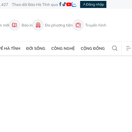
3.427
Theo dõi Báo Hà Tĩnh qua
Đăng nhập
in mới
Báo in
Đa phương tiện
Truyền hình
VỀ HÀ TĨNH
ĐỜI SỐNG
CÔNG NGHỆ
CỘNG ĐỒNG