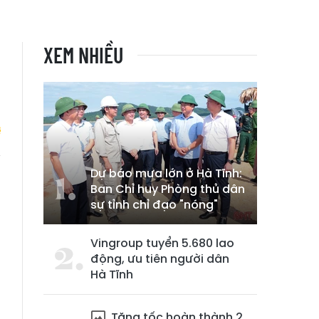
XEM NHIỀU
Dự báo mưa lớn ở Hà Tĩnh:
h
Ban Chỉ huy Phòng thủ dân
h
sự tỉnh chỉ đạo "nóng"
Vingroup tuyển 5.680 lao
động, ưu tiên người dân
Hà Tĩnh
Tăng tốc hoàn thành 2