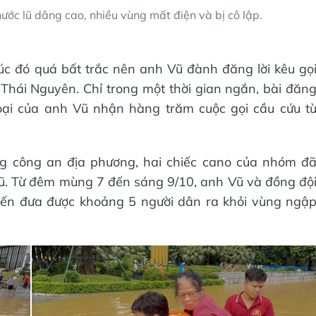
ước lũ dâng cao, nhiều vùng mất điện và bị cô lập.
lúc đó quá bất trắc nên anh Vũ đành đăng lời kêu gọ
Thái Nguyên. Chỉ trong một thời gian ngắn, bài đăn
hoại của anh Vũ nhận hàng trăm cuộc gọi cầu cứu t
ợng công an địa phương, hai chiếc cano của nhóm đ
lũ. Từ đêm mùng 7 đến sáng 9/10, anh Vũ và đồng độ
uyến đưa được khoảng 5 người dân ra khỏi vùng ngậ