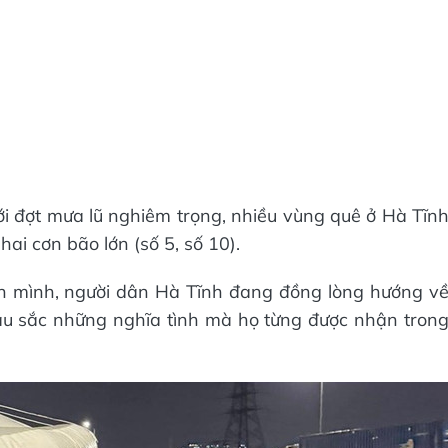
i đợt mưa lũ nghiêm trọng, nhiều vùng quê ở Hà Tĩn
i cơn bão lớn (số 5, số 10).
h mình, người dân Hà Tĩnh đang đồng lòng hướng v
âu sắc những nghĩa tình mà họ từng được nhận tron