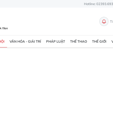
Hotline: 02393.69
T
HỘI
VĂN HÓA - GIẢI TRÍ
PHÁP LUẬT
THỂ THAO
THẾ GIỚI