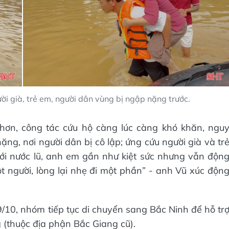
ời già, trẻ em, người dân vùng bị ngập nặng trước.
hơn, công tác cứu hộ càng lúc càng khó khăn, ngu
ng, nơi người dân bị cô lập; ứng cứu người già và tr
i nước lũ, anh em gần như kiệt sức nhưng vẫn độn
 người, lòng lại nhẹ đi một phần” - anh Vũ xúc độn
9/10, nhóm tiếp tục di chuyển sang Bắc Ninh để hỗ tr
 (thuộc địa phận Bắc Giang cũ).