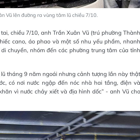
n Vũ lên đường ra vùng tâm lũ chiều 7/10.
 tai, chiều 7/10, anh Trần Xuân Vũ (trú phường Thàn
 chiếc cano, áo phao và một số nhu yếu phẩm, nhan
 di chuyển, nhóm đến các phường trung tâm của tỉn
 lũ tháng 9 năm ngoái nhưng cảnh tượng lần này thậ
c, có nơi nước ngập đến nóc nhà hai tầng, điện v
khăn vì nước chảy xiết và địa hình dốc” - anh Vũ ch