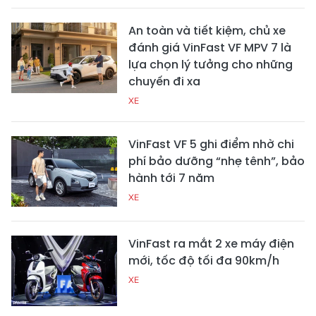
An toàn và tiết kiệm, chủ xe
đánh giá VinFast VF MPV 7 là
lựa chọn lý tưởng cho những
chuyến đi xa
XE
VinFast VF 5 ghi điểm nhờ chi
phí bảo dưỡng “nhẹ tênh”, bảo
hành tới 7 năm
XE
VinFast ra mắt 2 xe máy điện
mới, tốc độ tối đa 90km/h
XE