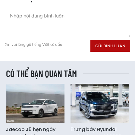
Xin vui lòng gõ tiếng Việt có dấu
GỬI BÌNH LUẬN
CÓ THỂ BẠN QUAN TÂM
Jaecoo J5 hẹn ngày
Trưng bày Hyundai