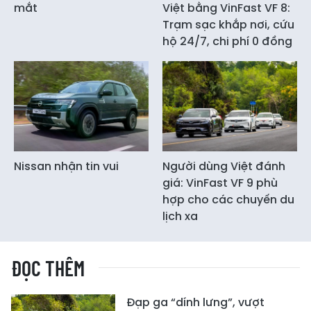
mắt
Việt bằng VinFast VF 8:
Trạm sạc khắp nơi, cứu
hộ 24/7, chi phí 0 đồng
Nissan nhận tin vui
Người dùng Việt đánh
giá: VinFast VF 9 phù
hợp cho các chuyến du
lịch xa
ĐỌC THÊM
Đạp ga “dính lưng”, vượt