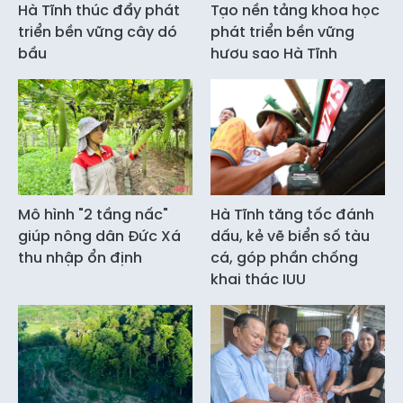
Hà Tĩnh thúc đẩy phát
Tạo nền tảng khoa học
triển bền vững cây dó
phát triển bền vững
bầu
hươu sao Hà Tĩnh
Mô hình "2 tầng nấc"
Hà Tĩnh tăng tốc đánh
giúp nông dân Đức Xá
dấu, kẻ vẽ biển số tàu
thu nhập ổn định
cá, góp phần chống
khai thác IUU