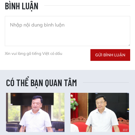
BÌNH LUẬN
Xin vui lòng gõ tiếng Việt có dấu
GỬI BÌNH LUẬN
CÓ THỂ BẠN QUAN TÂM