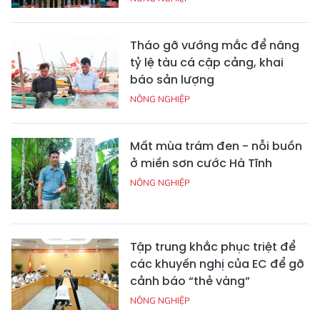
Tháo gỡ vướng mắc để nâng
tỷ lệ tàu cá cập cảng, khai
báo sản lượng
NÔNG NGHIỆP
Mất mùa trám đen - nỗi buồn
ở miền sơn cước Hà Tĩnh
NÔNG NGHIỆP
Tập trung khắc phục triệt để
các khuyến nghị của EC để gỡ
cảnh báo “thẻ vàng”
NÔNG NGHIỆP