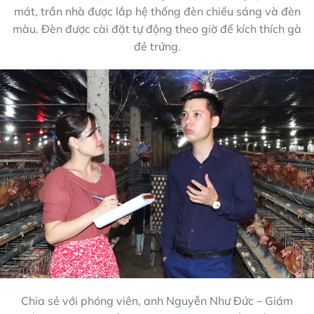
mát, trần nhà được lắp hệ thống đèn chiếu sáng và đèn
màu. Đèn được cài đặt tự động theo giờ để kích thích gà
đẻ trứng.
Chia sẻ với phóng viên, anh Nguyễn Như Đức – Giám