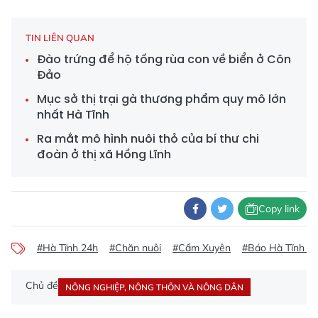
TIN LIÊN QUAN
Đào trứng để hộ tống rùa con về biển ở Côn
Đảo
Mục sở thị trại gà thương phẩm quy mô lớn
nhất Hà Tĩnh
Ra mắt mô hình nuôi thỏ của bí thư chi
đoàn ở thị xã Hồng Lĩnh
Copy link
#Hà Tĩnh 24h
#Chăn nuôi
#Cẩm Xuyên
#Báo Hà Tĩnh đi
Chủ đề
NÔNG NGHIỆP, NÔNG THÔN VÀ NÔNG DÂN