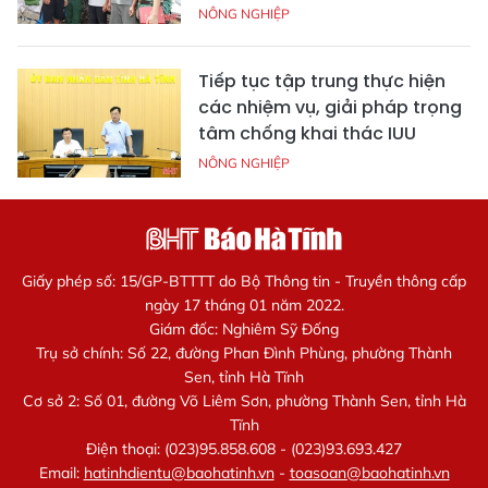
NÔNG NGHIỆP
Tiếp tục tập trung thực hiện
các nhiệm vụ, giải pháp trọng
tâm chống khai thác IUU
NÔNG NGHIỆP
Giấy phép số: 15/GP-BTTTT do Bộ Thông tin - Truyền thông cấp
ngày 17 tháng 01 năm 2022.
Giám đốc: Nghiêm Sỹ Đống
Trụ sở chính: Số 22, đường Phan Đình Phùng, phường Thành
Sen, tỉnh Hà Tĩnh
Cơ sở 2: Số 01, đường Võ Liêm Sơn, phường Thành Sen, tỉnh Hà
Tĩnh
Điện thoại: (023)95.858.608 - (023)93.693.427
Email:
hatinhdientu@baohatinh.vn
-
toasoan@baohatinh.vn