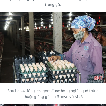
trứng gà.
Sau hơn 4 tiếng, chị gom được hàng nghìn quả trứng
thuộc giống gà Isa Brown và M18