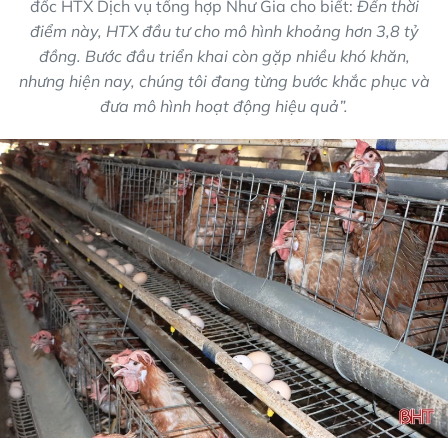
đốc HTX Dịch vụ tổng hợp Như Gia cho biết:
Đến thời
điểm này, HTX đầu tư cho mô hình khoảng hơn 3,8 tỷ
đồng. Bước đầu triển khai còn gặp nhiều khó khăn,
nhưng hiện nay, chúng tôi đang từng bước khắc phục và
đưa mô hình hoạt động hiệu quả”.